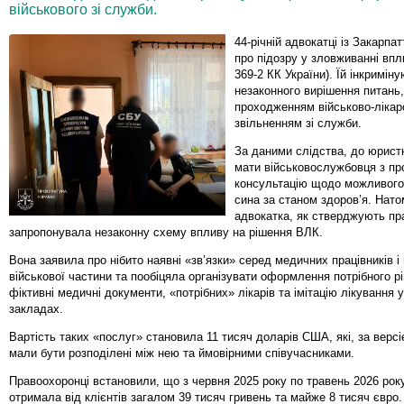
військового зі служби.
44-річній адвокатці із Закарпа
про підозру у зловживанні впли
369-2 КК України). Їй інкримін
незаконного вирішення питань,
проходженням військово-лікарс
звільненням зі служби.
За даними слідства, до юрист
мати військовослужбовця з пр
консультацію щодо можливого
сина за станом здоров’я. Нато
адвокатка, як стверджують пр
запропонувала незаконну схему впливу на рішення ВЛК.
Вона заявила про нібито наявні «зв’язки» серед медичних працівників і
військової частини та пообіцяла організувати оформлення потрібного р
фіктивні медичні документи, «потрібних» лікарів та імітацію лікування
закладах.
Вартість таких «послуг» становила 11 тисяч доларів США, які, за версі
мали бути розподілені між нею та ймовірними співучасниками.
Правоохоронці встановили, що з червня 2025 року по травень 2026 рок
отримала від клієнтів загалом 39 тисяч гривень та майже 8 тисяч євро. 