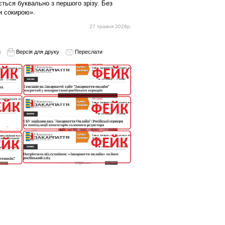
ється буквально з першого зрізу. Без
и сокирою».
27 травня 2026р.
и
Версія для друку
Переслати