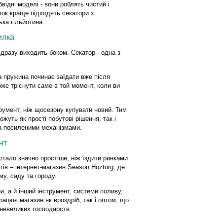
ідні моделі - вони роблять чистий і
ілок краще підходять секатори з
ка гільйотина.
илка
ідразу виходить боком. Секатор - одна з
ка пружина починає заїдати вже після
оже тріснути саме в той момент, коли ви
румент, ніж щосезону купувати новий. Тим
жуть як прості побутові рішення, так і
та посиленими механізмами.
нт
стало значно простіше, ніж їздити ринками
тів – інтернет-магазин Season Hoztorg, де
му, саду та городу.
, а й інший інструмент, системи поливу,
рацює магазин як вроздріб, так і оптом, що
 невеликих господарств.