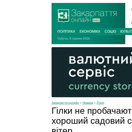
ПОЛІТИКА
ЕКОНОМІКА
СОЦІО
КУЛЬТ
Субота, 8 серпня 2026
Закарпаття онлайн
»
Новини
»
Різне
Гілки не пробачают
хороший садовий се
вітер