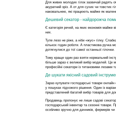
Для живих молодих гілок зазвичай радять обв
акуратний зріз. А от для сухих чи товстих г
наковальнею, які працюють майже як малень
Дешевий секатор - найдорожча пом
Є категорія речей, на яких економія майже в
них.
Тупе лезо не ріже, а ніби «жує» гілку. Слаб
кількох годин роботи. А пластикова ручка м
дотягнулися до тої самої останньої гілочки.
Тому краще один раз взяти нормальний інст
більше зараз є великий вибір моделей. Це мо
професійні секатори із титановими лезами 
Де шукати якісний садовий інструме
Зараз купувати господарські товари онлайн 
у пошуках підхожого рішення. Один із варіан
представлений багатий вибір товарів для до
Продавець пропонує не лише садові секатори
господарський інвентар та сезонні товари. П
особливо зручно для дачників, фермерів чи