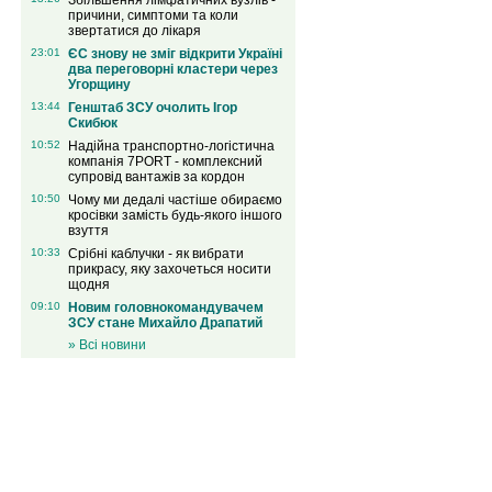
Збільшення лімфатичних вузлів -
причини, симптоми та коли
звертатися до лікаря
23:01
ЄС знову не зміг відкрити Україні
два переговорні кластери через
Угорщину
13:44
Генштаб ЗСУ очолить Ігор
Скибюк
10:52
Надійна транспортно-логістична
компанія 7PORT - комплексний
супровід вантажів за кордон
10:50
Чому ми дедалі частіше обираємо
кросівки замість будь-якого іншого
взуття
10:33
Срібні каблучки - як вибрати
прикрасу, яку захочеться носити
щодня
09:10
Новим головнокомандувачем
ЗСУ стане Михайло Драпатий
» Всі новини