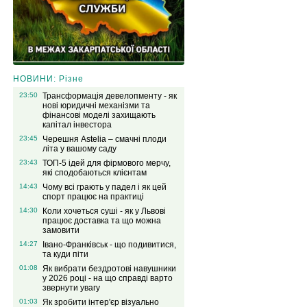
НОВИНИ: Різне
23:50
Трансформація девелопменту - як
нові юридичні механізми та
фінансові моделі захищають
капітал інвестора
23:45
Черешня Astelia – смачні плоди
літа у вашому саду
23:43
ТОП-5 ідей для фірмового мерчу,
які сподобаються клієнтам
14:43
Чому всі грають у падел і як цей
спорт працює на практиці
14:30
Коли хочеться суші - як у Львові
працює доставка та що можна
замовити
14:27
Івано-Франківськ - що подивитися,
та куди піти
01:08
Як вибрати бездротові навушники
у 2026 році - на що справді варто
звернути увагу
01:03
Як зробити інтер'єр візуально