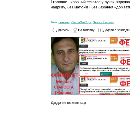
І головне - хороший секатор у руках відчува
надриву, без матюків і без бажання «дорізат
Теги:
секатор
,
СезонХозТорг
,
SeasonHoztorg
Ділитись
На головну
Додати в закладк
Додати коментар