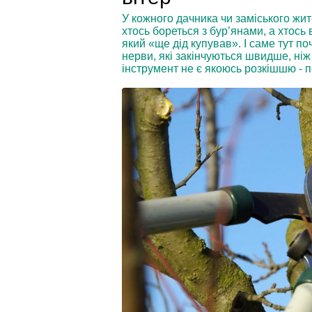
У кожного дачника чи заміського жит
хтось бореться з бур’янами, а хтось
який «ще дід купував». І саме тут по
нерви, які закінчуються швидше, ніж
інструмент не є якоюсь розкішшю - п