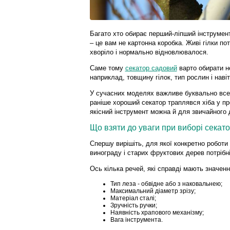
Багато хто обирає перший-ліпший інструмент
– це вам не картонна коробка. Живі гілки по
хворіло і нормально відновлювалося.
Саме тому
секатор садовий
варто обирати не
наприклад, товщину гілок, тип рослин і навіт
У сучасних моделях важливе буквально все 
раніше хороший секатор траплявся хіба у пр
якісний інструмент можна й для звичайного
Що взяти до уваги при виборі секат
Спершу вирішіть, для якої конкретно роботи
винограду і старих фруктових дерев потрібні 
Ось кілька речей, які справді мають значенн
Тип леза - обвідне або з наковальнею;
Максимальний діаметр зрізу;
Матеріал сталі;
Зручність ручки;
Наявність храпового механізму;
Вага інструмента.