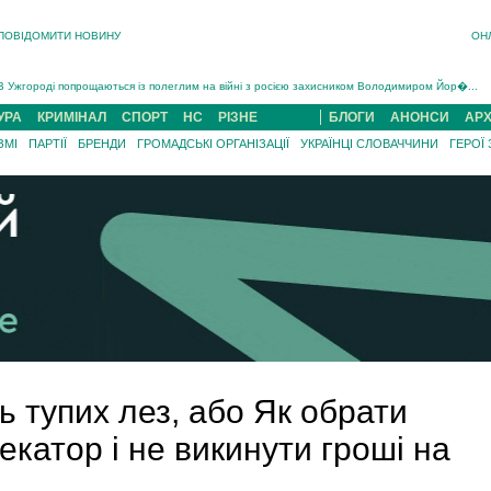
ПОВІДОМИТИ НОВИНУ
ОН
Інструктора районного ТЦК на Закарпатті судитимуть за обвинуваченням у катув...
В Ужгороді попрощаються із полеглим на війні з росією захисником Володимиром Йор�...
В Ужгороді 5 серпня попрощаються із захисником Богданом Югасом, який два роки �...
УРА
КРИМІНАЛ
СПОРТ
НС
РІЗНЕ
БЛОГИ
АНОНСИ
АРХ
Підтвердили загибель захисника із Нанкова на Хустщині Юліана Гербея (ФОТО)[/gree...
ЗМІ
ПАРТІЇ
БРЕНДИ
ГРОМАДСЬКІ ОРГАНІЗАЦІЇ
УКРАЇНЦІ СЛОВАЧЧИНИ
ГЕРОЇ
На війні з рф поліг військовий з Виноградова Ігнат Роздяловський (ФОТО)...
На Хустщині внаслідок ДТП за участі трьох авто постраждали 13 людей (ФОТО)...
Інструктора районного ТЦК на Закарпатті судитимуть за обвинувачен...
ь тупих лез, або Як обрати
катор і не викинути гроші на