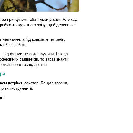
 за принципом «аби тільки різав». Але сад
требують акуратного зрізу, щоб дерево не
 навмання, а під конкретні потреби,
ь обсяг роботи.
- від форми леза до пружини. І якщо
офесійних садівників, то зараз знайти
 домашнього господарства.
ора
 вам потрібен секатор. Бо для троянд,
різні інструменти.
я: