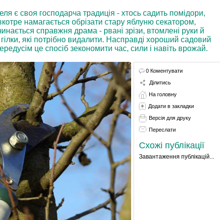
еля є своя господарча традиція - хтось садить помідори,
 вкотре намагається обрізати стару яблуню секатором,
чинається справжня драма - рвані зрізи, втомлені руки й
 гілки, які потрібно видалити. Насправді хороший садовий
ередусім це спосіб зекономити час, сили і навіть врожай.
0 Коментувати
Ділитись
На головну
Додати в закладки
Версія для друку
Переслати
Схожі публікації
Завантаження публікацій...