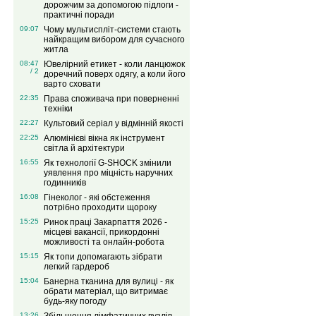
дорожчим за допомогою підлоги -
практичні поради
09:07
Чому мультиспліт-системи стають
найкращим вибором для сучасного
житла
08:47
Ювелірний етикет - коли ланцюжок
/ 2
доречний поверх одягу, а коли його
варто сховати
22:35
Права споживача при поверненні
техніки
22:27
Культовий серіал у відмінній якості
22:25
Алюмінієві вікна як інструмент
світла й архітектури
16:55
Як технології G-SHOCK змінили
уявлення про міцність наручних
годинників
16:08
Гінеколог - які обстеження
потрібно проходити щороку
15:25
Ринок праці Закарпаття 2026 -
місцеві вакансії, прикордонні
можливості та онлайн-робота
15:15
Як топи допомагають зібрати
легкий гардероб
15:04
Банерна тканина для вулиці - як
обрати матеріал, що витримає
будь-яку погоду
13:26