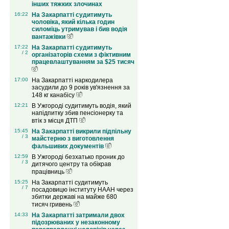
інших тяжких злочинах
16:22
На Закарпатті судитимуть
чоловіка, який кілька годин
силоміць утримував і бив водія
вантажівки
17:22
На Закарпатті судитимуть
/ 2
організаторів схеми з фіктивним
працевлаштуванням за $25 тисяч
17:00
На Закарпатті наркодилера
засудили до 9 років ув'язнення за
148 кг канабісу
12:21
В Ужгороді судитимуть водія, який
напідпитку збив пенсіонерку та
втік з місця ДТП
15:45
На Закарпатті викрили підпільну
/ 3
майстерню з виготовлення
фальшивих документів
12:59
В Ужгороді безхатько проник до
/ 3
дитячого центру та обікрав
працівниць
15:25
На Закарпатті судитимуть
/ 7
посадовицю інституту НААН через
збитки державі на майже 680
тисяч гривень
14:33
На Закарпатті затримали двох
підозрюваних у незаконному