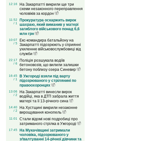
12:16
На Закарпатті викрили ще три
схеми незаконного переправлення
чоловіків за кордон
11:52
Прокуратура оскаржить вирок
/ 1
шахраю, який виманив у матері
загиблого військового понад 6,6
млн грн
10:07
Екс-командира батальйону на
/ 5
Закарпатті підозрюють у сприянні
ухиленню військовослужбовиці від
служби
22:17
Поліція розшукала водіїв
/ 6
бетоновозів, що вилили залишки
бетону поблизу озера Синевир
16:45
В Ужгороді взяли під варту
/ 1
підозрюваного у стрілянині по
правоохоронцях
13:06
На Закарпатті винесли вирок
/ 2
водійці, яка в ДТП забрала життя
матері та її 13-річного сина
14:40
На Хустщині викрили незаконне
/ 2
вирощування конопель
11:01
Стали відомі нові подробиці про
затриманого стрілка в Ужгороді
17:45
На Мукачівщині затримали
чоловіка, підозрюваного у
зґвалтуванні 14-річної дівчини та