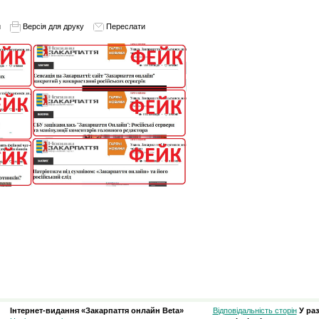
и
Версія для друку
Переслати
Інтернет-видання «Закарпаття онлайн Beta»
Відповідальність сторін
У ра