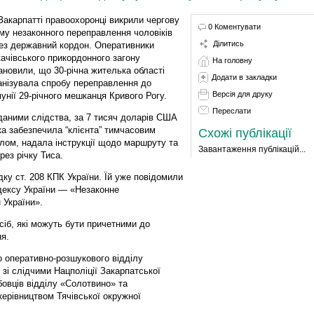
Закарпатті правоохоронці викрили чергову
0 Коментувати
му незаконного переправлення чоловіків
Ділитись
ез державний кордон. Оперативники
ачівського прикордонного загону
На головну
ановили, що 30-річна жителька області
Додати в закладки
анізувала спробу переправлення до
Версія для друку
унії 29-річного мешканця Кривого Рогу.
Переслати
даними слідства, за 7 тисяч доларів США
ка забезпечила “клієнта” тимчасовим
Схожі публікації
лом, надала інструкції щодо маршруту та
Завантаження публікацій...
рез річку Тиса.
ку ст. 208 КПК України. Їй уже повідомили
одексу України — «Незаконне
 України».
іб, які можуть бути причетними до
я.
о оперативно-розшукового відділу
зі слідчими Нацполіції Закарпатської
бовців відділу «Солотвино» та
ерівництвом Тячівської окружної