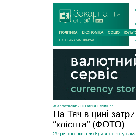
ПОЛІТИКА
ЕКОНОМІКА
СОЦІО
КУЛЬТ
П'ятниця, 7 серпня 2026
Закарпаття онлайн
»
Новини
»
Кримінал
На Тячівщині затри
“клієнта” (ФОТО)
29-річного жителя Кривого Рогу нам