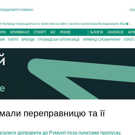
ПОВІДОМИТИ НОВИНУ
ОН
Інструктора районного ТЦК на Закарпатті судитимуть за обвинуваченням у катув...
В Ужгороді попрощаються із полеглим на війні з росією захисником Володимиром Йор�...
В Ужгороді 5 серпня попрощаються із захисником Богданом Югасом, який два роки �...
УРА
КРИМІНАЛ
СПОРТ
НС
РІЗНЕ
БЛОГИ
АНОНСИ
АРХ
Підтвердили загибель захисника із Нанкова на Хустщині Юліана Гербея (ФОТО)[/gree...
ЗМІ
ПАРТІЇ
БРЕНДИ
ГРОМАДСЬКІ ОРГАНІЗАЦІЇ
УКРАЇНЦІ СЛОВАЧЧИНИ
ГЕРОЇ
На війні з рф поліг військовий з Виноградова Ігнат Роздяловський (ФОТО)...
На Хустщині внаслідок ДТП за участі трьох авто постраждали 13 людей (ФОТО)...
Інструктора районного ТЦК на Закарпатті судитимуть за обвинувачен...
мали переправницю та її
агалися доправити до Румунії поза пунктами пропуску.