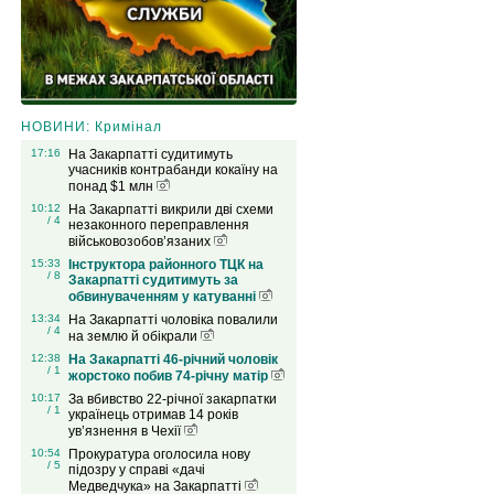
НОВИНИ: Кримінал
17:16
На Закарпатті судитимуть
учасників контрабанди кокаїну на
понад $1 млн
10:12
На Закарпатті викрили дві схеми
/ 4
незаконного переправлення
військовозобов’язаних
15:33
Інструктора районного ТЦК на
/ 8
Закарпатті судитимуть за
обвинуваченням у катуванні
13:34
На Закарпатті чоловіка повалили
/ 4
на землю й обікрали
12:38
На Закарпатті 46-річний чоловік
/ 1
жорстоко побив 74-річну матір
10:17
За вбивство 22-річної закарпатки
/ 1
українець отримав 14 років
ув’язнення в Чехії
10:54
Прокуратура оголосила нову
/ 5
підозру у справі «дачі
Медведчука» на Закарпатті