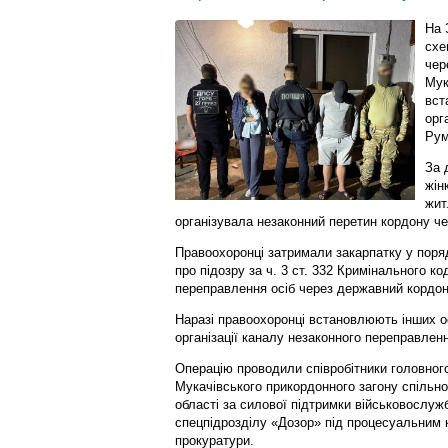
На 
схе
чер
Мук
вст
орг
Рум
За 
жін
жит
організувала незаконний перетин кордону че
Правоохоронці затримали закарпатку у поряд
про підозру за ч. 3 ст. 332 Кримінального к
переправлення осіб через державний кордон
Наразі правоохоронці встановлюють інших ос
організації каналу незаконного переправленн
Операцію проводили співробітники головног
Мукачівського прикордонного загону спільно 
області за силової підтримки військовослуж
спецпідрозділу «Дозор» під процесуальним к
прокуратури.