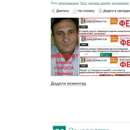
Теги:
переправниця
,
Тиса
,
кордонс поліція
,
затримання
Ділитись
На головну
Додати в закладк
Додати коментар