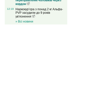
переправленні чоловіків через
кордон
12:19
Наркокур’єра з понад 2 кг Альфа-
PVP засудили до 9 років
ув’язнення
» Всі новини