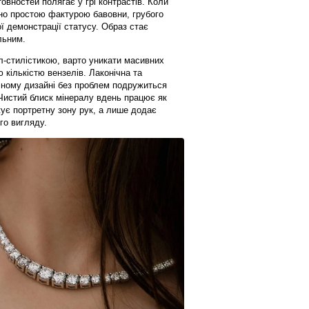
овностей полягає у грі контрастів. Коли
ено простою фактурою бавовни, грубого
ї демонстрації статусу. Образ стає
льним.
л-стилістикою, варто уникати масивних
 кількістю вензелів. Лаконічна та
ному дизайні без проблем подружиться
 Чистий блиск мінералу вдень працює як
жує портретну зону рук, а лише додає
го вигляду.