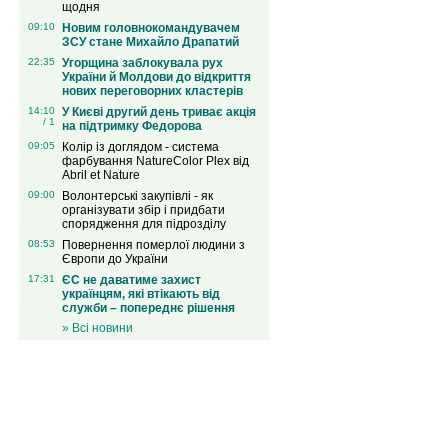
щодня
09:10
Новим головнокомандувачем
ЗСУ стане Михайло Драпатий
22:35
Угорщина заблокувала рух
України й Молдови до відкриття
нових переговорних кластерів
14:10
У Києві другий день триває акція
/ 1
на підтримку Федорова
09:05
Колір із доглядом - система
фарбування NatureColor Plex від
Abril et Nature
09:00
Волонтерські закупівлі - як
організувати збір і придбати
спорядження для підрозділу
08:53
Повернення померлої людини з
Європи до України
17:31
ЄС не даватиме захист
українцям, які втікають від
служби – попереднє рішення
» Всі новини