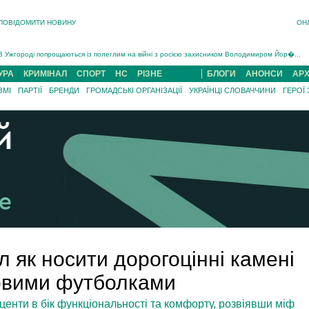
ПОВІДОМИТИ НОВИНУ
ОН
Інструктора районного ТЦК на Закарпатті судитимуть за обвинуваченням у катув...
В Ужгороді попрощаються із полеглим на війні з росією захисником Володимиром Йор�...
В Ужгороді 5 серпня попрощаються із захисником Богданом Югасом, який два роки �...
УРА
КРИМІНАЛ
СПОРТ
НС
РІЗНЕ
БЛОГИ
АНОНСИ
АРХ
Підтвердили загибель захисника із Нанкова на Хустщині Юліана Гербея (ФОТО)[/gree...
ЗМІ
ПАРТІЇ
БРЕНДИ
ГРОМАДСЬКІ ОРГАНІЗАЦІЇ
УКРАЇНЦІ СЛОВАЧЧИНИ
ГЕРОЇ
На війні з рф поліг військовий з Виноградова Ігнат Роздяловський (ФОТО)...
На Хустщині внаслідок ДТП за участі трьох авто постраждали 13 людей (ФОТО)...
Інструктора районного ТЦК на Закарпатті судитимуть за обвинувачен...
 як носити дорогоцінні камені
овими футболками
центи в бік функціональності та комфорту, розвіявши міф