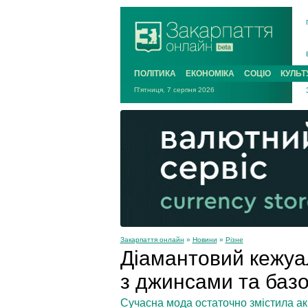
ПОЛІТИКА
ЕКОНОМІКА
СОЦІО
КУЛЬТ
П'ятниця, 7 серпня 2026
Закарпаття онлайн
»
Новини
»
Різне
Діамантовий кежуал
з джинсами та баз
Сучасна мода остаточно змістила ак