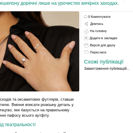
 ешелону доречні лише на урочистих вечірніх заходах.
0 Коментувати
Ділитись
На головну
Додати в закладки
Версія для друку
Переслати
Схожі публікації
Завантаження публікацій...
ескодів та оксамитових футлярів, ставши
стилю. Вміння вписати розкішну деталь у
тецтво, яке базується на правильному
нні пафосу всього аутфіту.
д театральності