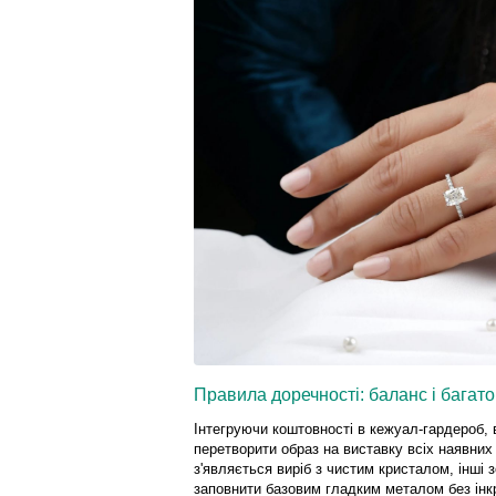
Правила доречності: баланс і багат
Інтегруючи коштовності в кежуал-гардероб, 
перетворити образ на виставку всіх наявних 
з'являється виріб з чистим кристалом, інші
заповнити базовим гладким металом без інкр