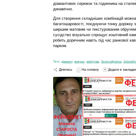
діамантових сережок та годинника на стале
динамічно.
Для створення складніших комбінацій можн
багатошаровості, поєднуючи тонку доріжку з
ширшим матовим чи текстурованим обручем і
сусідство візуально спрощує коштовний камі
робить доречним навіть під час ранкової кав
парком.
Теги:
діамант
,
кежуал
,
каблучка
,
ЗолотаКраїна
,
ZolotaKr
Ділитись
На головну
Додати в закладк