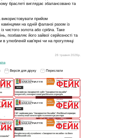
вому браслеті виглядає збалансовано та
а використовувати прийом
 камінцями на одній фаланзі разом із
з чистого золота або срібла. Таке
нь, позбавляє його зайвої серйозності та
и в улюбленій кав'ярні чи на прогулянці
26 травня 2026р.
aina
и
Версія для друку
Переслати