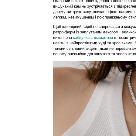
Головний секрет повсякденного носіння кошт
вишуканий камінь зустрічається з підкресл
деніму чи трикотажу, зникає ефект навмисно
легким, невимушеним і по-справжньому сти
Щоб ювелірний виріб не сперечався з кежуа
ретро-форм із заплутаним декором і великою
витончена
каблучка з діамантом
в геометрич
навіть із найпростішими худі та кросівками.
тонкий світловий акцент, який не переванта
всьому ансамблю доглянутого та завершено