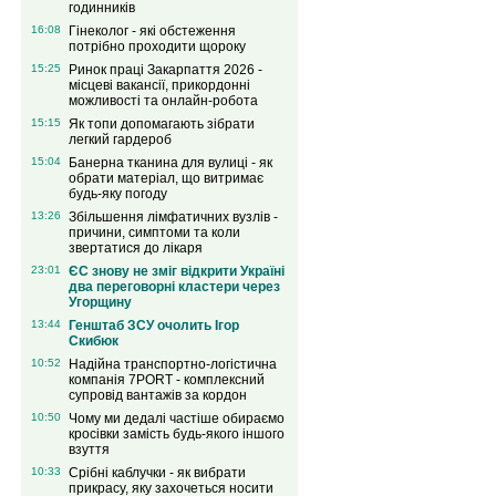
годинників
16:08
Гінеколог - які обстеження
потрібно проходити щороку
15:25
Ринок праці Закарпаття 2026 -
місцеві вакансії, прикордонні
можливості та онлайн-робота
15:15
Як топи допомагають зібрати
легкий гардероб
15:04
Банерна тканина для вулиці - як
обрати матеріал, що витримає
будь-яку погоду
13:26
Збільшення лімфатичних вузлів -
причини, симптоми та коли
звертатися до лікаря
23:01
ЄС знову не зміг відкрити Україні
два переговорні кластери через
Угорщину
13:44
Генштаб ЗСУ очолить Ігор
Скибюк
10:52
Надійна транспортно-логістична
компанія 7PORT - комплексний
супровід вантажів за кордон
10:50
Чому ми дедалі частіше обираємо
кросівки замість будь-якого іншого
взуття
10:33
Срібні каблучки - як вибрати
прикрасу, яку захочеться носити