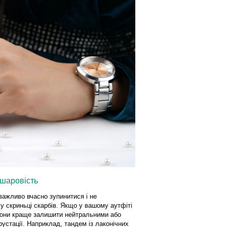
ошаровість
важливо вчасно зупинитися і не
у скриньці скарбів. Якщо у вашому аутфіті
 зони краще залишити нейтральними або
устації. Наприклад, тандем із лаконічних