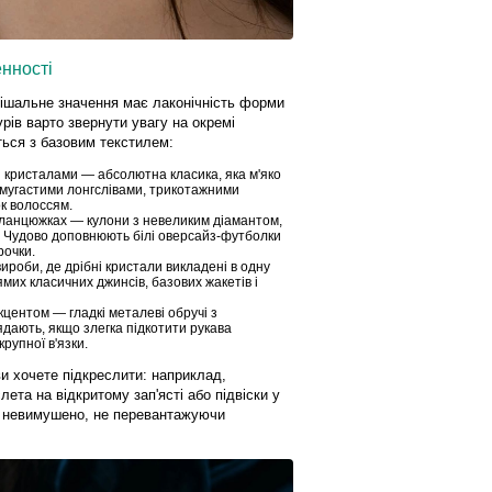
нності
рішальне значення має лаконічність форми
урів варто звернути увагу на окремі
ться з базовим текстилем:
 кристалами — абсолютна класика, яка м'яко
і смугастими лонгслівами, трикотажними
к волоссям.
 ланцюжках — кулони з невеликим діамантом,
. Чудово доповнюють білі оверсайз-футболки
рочки.
 вироби, де дрібні кристали викладені в одну
мих класичних джинсів, базових жакетів і
центом — гладкі металеві обручі з
ядають, якщо злегка підкотити рукава
рупної в'язки.
ви хочете підкреслити: наприклад,
ета на відкритому зап'ясті або підвіски у
и невимушено, не перевантажуючи