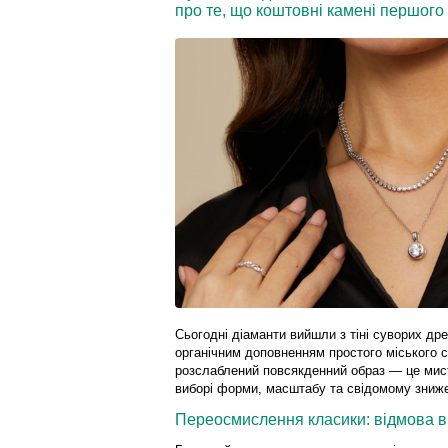
про те, що коштовні камені першого
Сьогодні діаманти вийшли з тіні суворих др
органічним доповненням простого міського 
розслаблений повсякденний образ — це мис
виборі форми, масштабу та свідомому зниже
Переосмислення класики: відмова ві