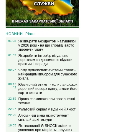
НОВИНИ: Різне
01:08
Як вибрати бездротові навушники
у 2026 році - на що справді варто
звернути увагу
01:03
Як зробити інтер'єр візуально
дорожчим за допомогою підлоги -
практичні поради
09:07
Чому мультиспліт-системи стають
найкращим вибором для сучасного
житла
08:47
Ювелірний етикет - коли ланцюжок
/ 2
доречний поверх одягу, а коли його
варто сховати
22:35
Права споживача при поверненні
техніки
22:27
Культовий серіал у відмінній якості
22:25
Алюмінієві вікна як інструмент
світла й архітектури
16:55
Як технології G-SHOCK змінили
уявлення про міцність наручних