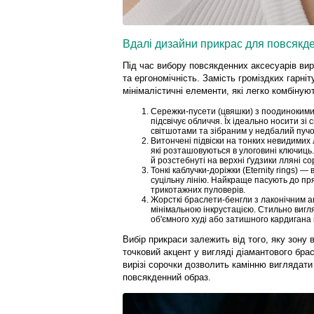
Вдалі дизайни прикрас для повсякде
Під час вибору повсякденних аксесуарів ви
та ергономічність. Замість громіздких гарніт
мінімалістичні елементи, які легко комбіную
Сережки-пусети (цвяшки) з поодинокими
підсвічує обличчя. Їх ідеально носити з
світшотами та зібраним у недбалий пучо
Витончені підвіски на тонких невидимих
які розташовуються в улоговині ключиць
й розстебнуті на верхні ґудзики лляні со
Тонкі каблучки-доріжки (Eternity rings) —
суцільну лінію. Найкраще пасують до пря
трикотажних пуловерів.
Жорсткі браслети-бенгли з лаконічним ак
мінімальною інкрустацією. Стильно вигл
об'ємного худі або затишного кардигана к
Вибір прикраси залежить від того, яку зону 
точковий акцент у вигляді діамантового брасл
вирізі сорочки дозволить камінню виглядат
повсякденний образ.