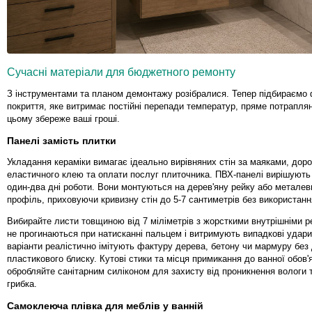
Сучасні матеріали для бюджетного ремонту
З інструментами та планом демонтажу розібралися. Тепер підбираємо 
покриття, яке витримає постійні перепади температур, пряме потраплян
цьому збереже ваші гроші.
Панелі замість плитки
Укладання кераміки вимагає ідеально вирівняних стін за маяками, доро
еластичного клею та оплати послуг плиточника. ПВХ-панелі вирішують 
один-два дні роботи. Вони монтуються на дерев'яну рейку або метале
профіль, приховуючи кривизну стін до 5-7 сантиметрів без використанн
Вибирайте листи товщиною від 7 міліметрів з жорсткими внутрішніми 
не прогинаються при натисканні пальцем і витримують випадкові удари
варіанти реалістично імітують фактуру дерева, бетону чи мармуру без
пластикового блиску. Кутові стики та місця примикання до ванної обов'
обробляйте санітарним силіконом для захисту від проникнення вологи 
грибка.
Самоклеюча плівка для меблів у ванній