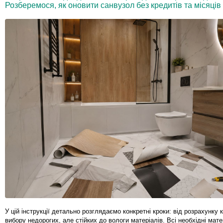
Розберемося, як оновити санвузол без кредитів та місяців 
У цій інструкції детально розглядаємо конкретні кроки: від розрахунку
вибору недорогих, але стійких до вологи матеріалів. Всі необхідні мат