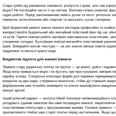
Стара тумба під раковиною пожовкла, розбухла з країв, але сам корпу
міцно? Не поспішайте нести її на смітник. Вінілова плівка оновлює фас
годин роботи. Перед наклеюванням зніміть ручки та петлі, ретельно з
поверхню антисиліконом або спиртом та просушіть сухою ганчіркою.
Щоб бюджетний ремонт ванної кімнати виглядав професійно та охайно,
використовуйте будівельний або звичайний побутовий фен під час обк
та кутів. Гаряче повітря робить матеріал максимально еластичним, зап
утворенню складок. Бульбашки повітря виганяйте пластиковим ракелем
країв. Вибирайте матові текстури — на них значно менше помітні відбит
подряпини та висохлі краплі води.
Бюджетна підлога для ванної кімнати
Збивати стару радянську плитку на підлозі — це важко, довго і надзви
Якщо вона тримається міцно і не бухтить при простукуванні, використов
надійну основу. Спеціальні епоксидні фарби для кераміки перекривают
візерунок за два шари, створюючи монолітне, стійке до стирання покри
фарбуванням шви потрібно знежирити та злегка зашліфувати наждачн
кращої адгезії.
Інший робочий варіант — вологостійкий лінолеум напівкомерційного кла
укладають єдиним шматком без швів посередині кімнати, закріплюючи 
пластиковими плінтусами з прогумованими краями. Головне правило 
зашпаклювати глибокі шви старої плитки перед настиланням. Якщо цьо