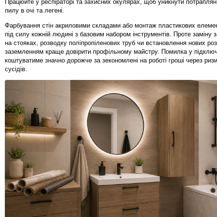
Працюйте у респіраторі та захисних окулярах, щоб уникнути потраплян
пилу в очі та легені.
Фарбування стін акриловими складами або монтаж пластикових елемен
під силу кожній людині з базовим набором інструментів. Проте заміну з
на стояках, розводку поліпропіленових труб чи встановлення нових роз
заземленням краще довірити профільному майстру. Помилка у підключ
коштуватиме значно дорожче за зекономлені на роботі гроші через риз
сусідів.