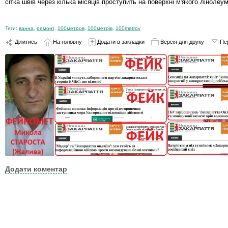
сітка швів через кілька місяців проступить на поверхні м'якого лінолеум
Теги:
ванна
,
ремонт
,
100метров
,
100метрів
,
100metrov
Ділитись
На головну
Додати в закладки
Версія для друку
Пе
Додати коментар