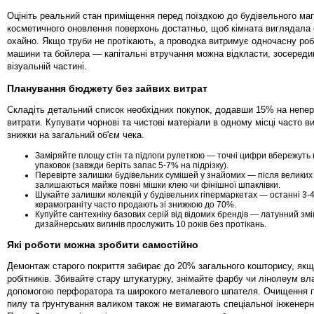
Оцініть реальний стан приміщення перед поїздкою до будівельного маг
косметичного оновлення поверхонь достатньо, щоб кімната виглядала 
охайно. Якщо труби не протікають, а проводка витримує одночасну роб
машини та бойлера — капітальні втручання можна відкласти, зосеред
візуальній частині.
Планування бюджету без зайвих витрат
Складіть детальний список необхідних покупок, додавши 15% на непе
витрати. Купувати чорнові та чистові матеріали в одному місці часто в
знижки на загальний об'єм чека.
Заміряйте площу стін та підлоги рулеткою — точні цифри вбережуть в
упаковок (завжди беріть запас 5-7% на підрізку).
Перевірте залишки будівельних сумішей у знайомих — після великих о
залишаються майже повні мішки клею чи фінішної шпаклівки.
Шукайте залишки колекцій у будівельних гіпермаркетах — останні 3-
керамограніту часто продають зі знижкою до 70%.
Купуйте сантехніку базових серій від відомих брендів — латунний зм
дизайнерських вигинів прослужить 10 років без протікань.
Які роботи можна зробити самостійно
Демонтаж старого покриття забирає до 20% загального кошторису, як
робітників. Збивайте стару штукатурку, знімайте фарбу чи лінолеум вл
допомогою перфоратора та широкого металевого шпателя. Очищення п
пилу та ґрунтування валиком також не вимагають спеціальної інженерно