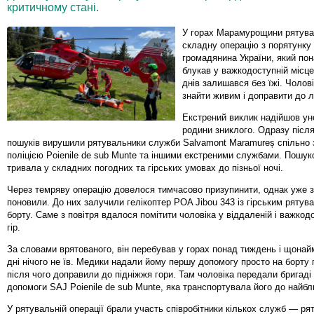
критичному стані.
У горах Марамурощини рятува
складну операцію з порятунку 
громадянина України, який по
блукав у важкодоступній місце
днів залишався без їжі. Чолов
знайти живим і доправити до лі
Екстрений виклик надійшов уно
родини зниклого. Одразу після
пошуків вирушили рятувальники служби Salvamont Maramureș спільно
поліцією Poienile de sub Munte та іншими екстреними службами. Пошук
тривала у складних погодних та гірських умовах до пізньої ночі.
Через темряву операцію довелося тимчасово призупинити, однак уже 
поновили. До них залучили гелікоптер POA Jibou 343 із гірським рятув
борту. Саме з повітря вдалося помітити чоловіка у віддаленій і важкод
гір.
За словами врятованого, він перебував у горах понад тиждень і щона
дні нічого не їв. Медики надали йому першу допомогу просто на борту 
після чого доправили до підніжжя гори. Там чоловіка передали бригаді
допомоги SAJ Poienile de sub Munte, яка транспортувала його до найбли
У рятувальній операції брали участь співробітники кількох служб — ря