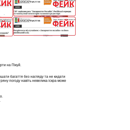
рти на Пікуй.
ишати багаття без нагляду та не кидати
ітряну погоду навіть невелика іскра може
о.
.