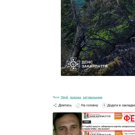
Теги:
Пікуй
,
пожежа
,
рятувальники
Ділитись
На головну
Додати в закладк