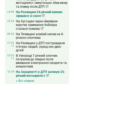
мотоцикліст смертельно збив жінку
та помер після ДТП
14:06
На Рахівщині 24-річний киянин
зірвався зі скелі
15:23
На Хустщині через ймовірне
коротке замикання бойлера
сталася пожежа
09:10
На Тячівщині алабай напав на 9-
річного хлопчика
17:21
На Рахівщині у ДТП постраждали
/ 1
п’ятеро людей, серед них двоє
дітей
13:22
В Ужгороді 7-річний хлопчик
/ 1
потрапив до лікарні після
вживання електронної сигарети та
енергетиків
11:18
На Закарпатті у ДТП загинув 15-
річний мотоцикліст
» Всі новини