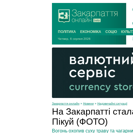
ПОЛІТИКА
ЕКОНОМІКА
СОЦІО
КУЛЬТ
Четвер, 6 серпня 2026
Закарпаття онлайн
»
Новини
»
Надзвичайні ситуації
На Закарпатті ста
Пікуй (ФОТО)
Вогонь охопив суху траву та чагарни