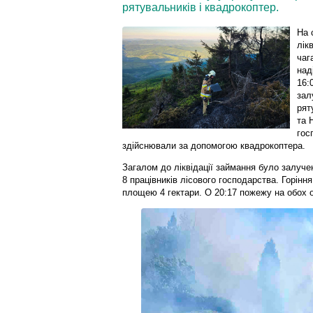
рятувальників і квадрокоптер.
На 
лік
чаг
над
16:
зал
рят
та 
гос
здійснювали за допомогою квадрокоптера.
Загалом до ліквідації займання було залучен
8 працівників лісового господарства. Горін
площею 4 гектари. О 20:17 пожежу на обох 