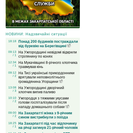
НОВИНИ: Надзвичайні ситуації
18:18
Понад 200 будинків постраждали
від буревію на Берегівщині
09:13
На Ужгородщині невідомі відкрили
/ 1
стрілянину по конях
12:34
На Мукачівщині 8-річного хлопчика
/ 1
травмував кінь
09:12
На Тисі українські прикордонники
/ 2
врятували неповнолітнього
громадянина Угорщини
13:08
На Ужгородщині дворічний
/ 3
хлопчик випив паливо
10:10
Ужгородця з тяжкими укусами
/ 2
голови госпіталізували після
нападу домашнього собаки
09:00
На Закарпатті жінка з 9-річним
/ 2
сином вистрибнули з поїзда
18:25
На Закарпатті під час відпочинку
/ 1
на річці загинув 21-річний чоловік