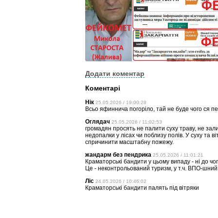
Додати коментар
Коментарі
Нік
25.05.2026 / 19:00:28
Всьо яфиннича погоріло, тай не буде чого ся пе
Оглядач
25.05.2026 / 11:02:53
громадян просять не палити суху траву, не зал
недопалки у лісах чи поблизу полів. У суху та в
спричинити масштабну пожежу.
жандарм без пендрика
25.05.2026 / 11:01:21
Краматорські бандити у цьому випаду - ні до чог
Це - неконтрольований туризм, у т.ч. ВПО-шний
Ліс
24.05.2026 / 10:46:02
Краматорські бандити палять під вітряки