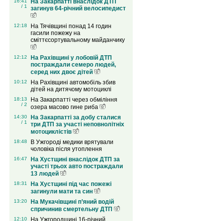
16:41
На Закарпатті внаслідок ДТП
/ 1
загинув 64-річний велосипедист
12:18
На Тячівщині понад 14 годин
гасили пожежу на
сміттєсортувальному майданчику
12:12
На Рахівщині у лобовій ДТП
постраждали семеро людей,
серед них двоє дітей
10:12
На Рахівщині автомобіль збив
дітей на дитячому мотоциклі
18:13
На Закарпатті через обміління
/ 2
озера масово гине риба
14:30
На Закарпатті за добу сталися
/ 1
три ДТП за участі неповнолітніх
мотоциклістів
18:48
В Ужгороді медики врятували
чоловіка після утоплення
16:47
На Хустщині внаслідок ДТП за
участі трьох авто постраждали
13 людей
18:31
На Хустщині під час пожежі
загинули мати та син
13:20
На Мукачівщині п’яний водій
спричинив смертельну ДТП
12:10
На Ужгородщині 16-річний