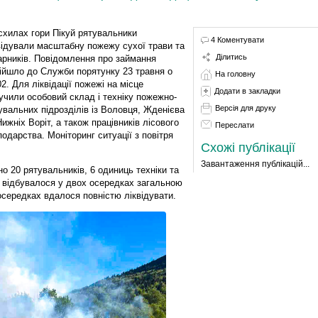
схилах гори Пікуй рятувальники
4 Коментувати
відували масштабну пожежу сухої трави та
Ділитись
арників. Повідомлення про займання
ійшло до Служби порятунку 23 травня о
На головну
02. Для ліквідації пожежі на місце
Додати в закладки
учили особовий склад і техніку пожежно-
Версія для друку
увальних підрозділів із Воловця, Жденієва
Нижніх Воріт, а також працівників лісового
Переслати
подарства. Моніторинг ситуації з повітря
Схожі публікації
Завантаження публікацій...
о 20 рятувальників, 6 одиниць техніки та
ня відбувалося у двох осередках загальною
осередках вдалося повністю ліквідувати.