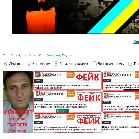
За
Теги:
Герой
,
загибель
,
війна
,
Ужгород
,
Тіщенко
Ділитись
На головну
Додати в закладки
Версія для друку
Пе