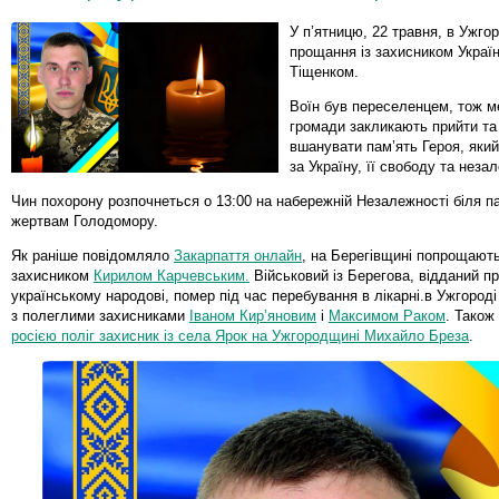
У п’ятницю, 22 травня, в Ужго
прощання із захисником Укра
Тіщенком.
Воїн був переселенцем, тож м
громади закликають прийти та 
вшанувати пам’ять Героя, який
за Україну, її свободу та неза
Чин похорону розпочнеться о 13:00 на набережній Незалежності біля п
жертвам Голодомору.
Як раніше повідомляло
Закарпаття онлайн
, на Берегівщині попрощають
захисником
Кирилом Карчевським.
Військовий із Берегова, відданий пр
українському народові, помер під час перебування в лікарні.в Ужгоро
з полеглими захисниками
Іваном Кир’яновим
і
Максимом Раком
. Також
росією поліг захисник із села Ярок на Ужгородщині Михайло Бреза
.