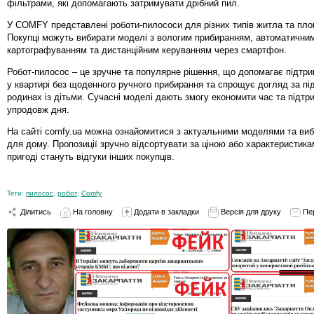
фільтрами, які допомагають затримувати дрібний пил.
У COMFY представлені роботи-пилососи для різних типів житла та пло
Покупці можуть вибирати моделі з вологим прибиранням, автоматични
картографуванням та дистанційним керуванням через смартфон.
Робот-пилосос – це зручне та популярне рішення, що допомагає підтр
у квартирі без щоденного ручного прибирання та спрощує догляд за пі
родинах із дітьми. Сучасні моделі дають змогу економити час та підт
упродовж дня.
На сайті comfy.ua можна ознайомитися з актуальними моделями та виб
для дому. Пропозиції зручно відсортувати за ціною або характеристика
пригоді стануть відгуки інших покупців.
Теги:
пилосос
,
робот
,
Comfy
Ділитись
На головну
Додати в закладки
Версія для друку
Пе