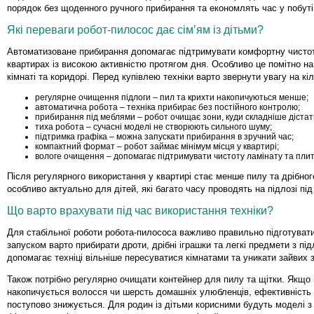
порядок без щоденного ручного прибирання та економлять час у побуті
Які переваги робот-пилосос дає сімʼям із дітьми?
Автоматизоване прибирання допомагає підтримувати комфортну чистот
квартирах із високою активністю протягом дня. Особливо це помітно на 
кімнаті та коридорі. Перед купівлею техніки варто звернути увагу на кі
регулярне очищення підлоги – пил та крихти накопичуються менше;
автоматична робота – техніка прибирає без постійного контролю;
прибирання під меблями – робот очищає зони, куди складніше дістат
тиха робота – сучасні моделі не створюють сильного шуму;
підтримка графіка – можна запускати прибирання в зручний час;
компактний формат – робот займає мінімум місця у квартирі;
вологе очищення – допомагає підтримувати чистоту ламінату та плит
Після регулярного використання у квартирі стає менше пилу та дрібног
особливо актуально для дітей, які багато часу проводять на підлозі під 
Що варто врахувати під час використання техніки?
Для стабільної роботи робота-пилососа важливо правильно підготувати
запуском варто прибирати дроти, дрібні іграшки та легкі предмети з під
допомагає техніці вільніше пересуватися кімнатами та уникати зайвих 
Також потрібно регулярно очищати контейнер для пилу та щітки. Якщо
накопичується волосся чи шерсть домашніх улюбленців, ефективність
поступово знижується. Для родин із дітьми корисними будуть моделі 