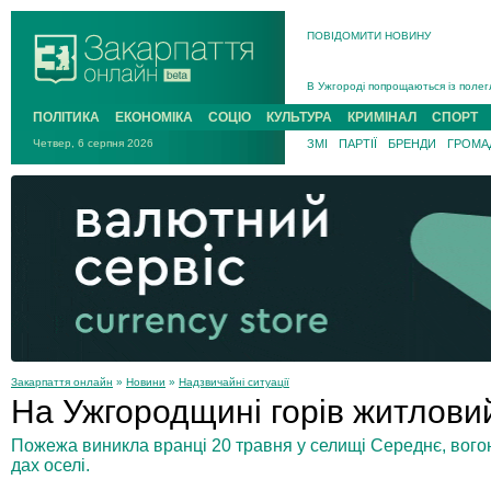
ПОВІДОМИТИ НОВИНУ
Інструктора районного ТЦК на Зак
В Ужгороді попрощаються із полег
В Ужгороді 5 серпня попрощаються
ПОЛІТИКА
ЕКОНОМІКА
СОЦІО
КУЛЬТУРА
КРИМІНАЛ
СПОРТ
Підтвердили загибель захисника і
Четвер, 6 серпня 2026
ЗМІ
ПАРТІЇ
БРЕНДИ
ГРОМАД
На війні з рф поліг військовий з 
На Хустщині внаслідок ДТП за уча
Інструктора районного ТЦК на Зак
Закарпаття онлайн
»
Новини
»
Надзвичайні ситуації
На Ужгородщині горів житлови
Пожежа виникла вранці 20 травня у селищі Середнє, вого
дах оселі.