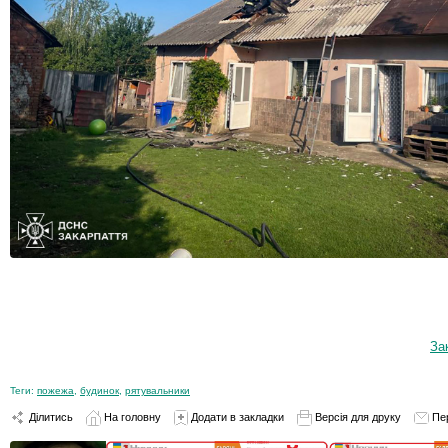
За
Теги:
пожежа
,
будинок
,
рятувальники
Ділитись
На головну
Додати в закладки
Версія для друку
Пе