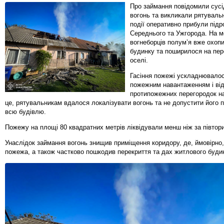
Про займання повідомили сусід
вогонь та викликали рятувальн
події оперативно прибули підр
Середнього та Ужгорода. На м
вогнеборців полум’я вже охоп
будинку та поширилося на пер
оселі.
Гасіння пожежі ускладнювало
пожежним навантаженням і ві
протипожежних перегородок на
це, рятувальникам вдалося локалізувати вогонь та не допустити його 
всю будівлю.
Пожежу на площі 80 квадратних метрів ліквідували менш ніж за півтори
Унаслідок займання вогонь знищив приміщення коридору, де, ймовірно,
пожежа, а також частково пошкодив перекриття та дах житлового буди