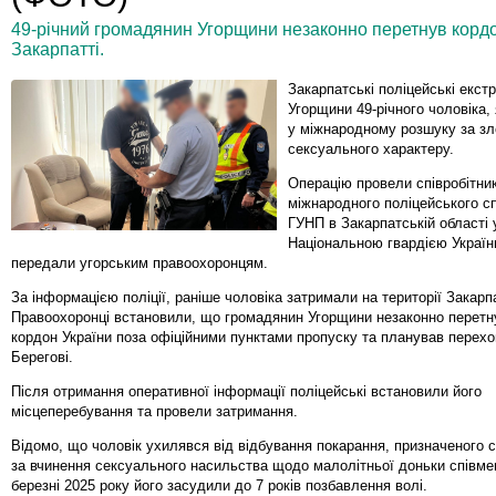
49-річний громадянин Угорщини незаконно перетнув корд
Закарпатті.
Закарпатські поліцейські екст
Угорщини 49-річного чоловіка,
у міжнародному розшуку за з
сексуального характеру.
Операцію провели співробітни
міжнародного поліцейського сп
ГУНП в Закарпатській області 
Національною гвардією Україн
передали угорським правоохоронцям.
За інформацією поліції, раніше чоловіка затримали на території Закарпа
Правоохоронці встановили, що громадянин Угорщини незаконно перет
кордон України поза офіційними пунктами пропуску та планував перехо
Берегові.
Після отримання оперативної інформації поліцейські встановили його
місцеперебування та провели затримання.
Відомо, що чоловік ухилявся від відбування покарання, призначеного
за вчинення сексуального насильства щодо малолітньої доньки співме
березні 2025 року його засудили до 7 років позбавлення волі.