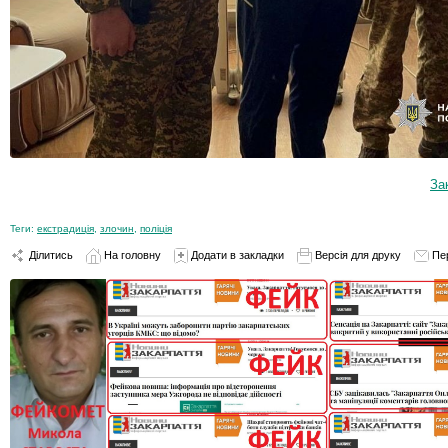
За
Теги:
екстрадиція
,
злочин
,
поліція
Ділитись
На головну
Додати в закладки
Версія для друку
Пе