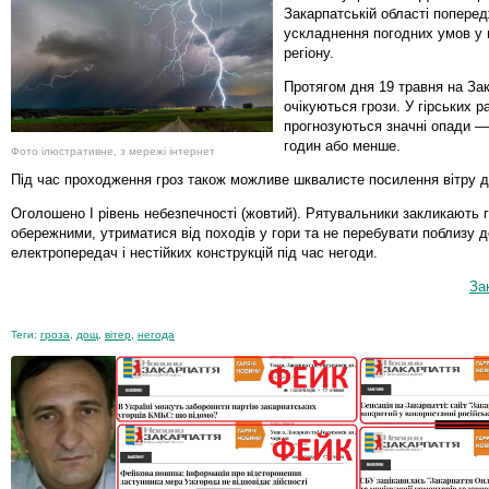
Закарпатській області попере
ускладнення погодних умов у г
регіону.
Протягом дня 19 травня на Зак
очікуються грози. У гірських 
прогнозуються значні опади —
годин або менше.
Фото ілюстративне, з мережі інтернет
Під час проходження гроз також можливе шквалисте посилення вітру д
Оголошено І рівень небезпечності (жовтий). Рятувальники закликають 
обережними, утриматися від походів у гори та не перебувати поблизу де
електропередач і нестійких конструкцій під час негоди.
За
Теги:
гроза
,
дощ
,
вітер
,
негода