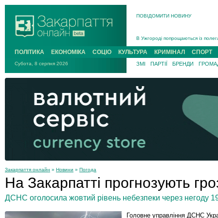
ПОВІДОМИТИ НОВИНУ
Інструктора районного ТЦК на Зак
В Ужгороді попрощаються із полег
В Ужгороді 5 серпня попрощаються
ПОЛІТИКА
ЕКОНОМІКА
СОЦІО
КУЛЬТУРА
КРИМІНАЛ
СПОРТ
Підтвердили загибель захисника і
Субота, 8 серпня 2026
ЗМІ
ПАРТІЇ
БРЕНДИ
ГРОМАД
На війні з рф поліг військовий з 
На Хустщині внаслідок ДТП за уча
Інструктора районного ТЦК на Зак
Закарпаття онлайн
»
Новини
»
Погода
На Закарпатті прогнозують гро
ДСНС оголосила жовтий рівень небезпеки через негоду 19
Головне управління ДСНС Укра