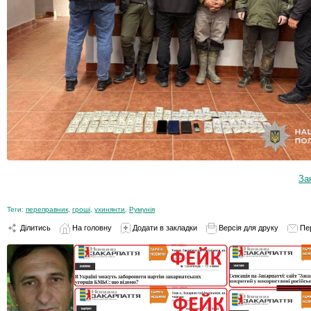
За
Теги:
переправник
,
гроші
,
ухинянти
,
Румунія
Ділитись
На головну
Додати в закладки
Версія для друку
Пе