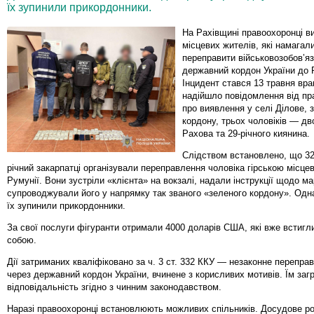
їх зупинили прикордонники.
На Рахівщині правоохоронці в
місцевих жителів, які намагал
переправити військовозобов’яз
державний кордон України до 
Інцидент стався 13 травня вран
надійшло повідомлення від пр
про виявлення у селі Ділове, з
кордону, трьох чоловіків — дв
Рахова та 29-річного киянина.
Слідством встановлено, що 32-
річний закарпатці організували переправлення чоловіка гірською місце
Румунії. Вони зустріли «клієнта» на вокзалі, надали інструкції щодо м
супроводжували його у напрямку так званого «зеленого кордону». Одн
їх зупинили прикордонники.
За свої послуги фігуранти отримали 4000 доларів США, які вже встигл
собою.
Дії затриманих кваліфіковано за ч. 3 ст. 332 ККУ — незаконне перепра
через державний кордон України, вчинене з корисливих мотивів. Їм заг
відповідальність згідно з чинним законодавством.
Наразі правоохоронці встановлюють можливих спільників. Досудове р