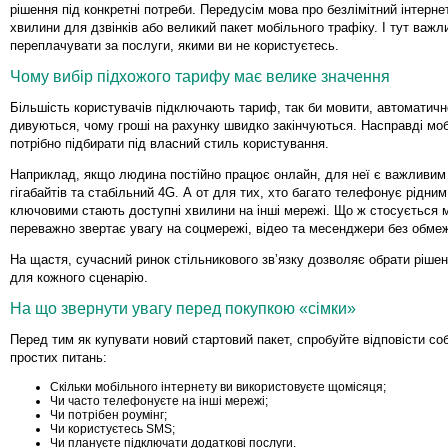
рішення під конкретні потреби. Передусім мова про безлімітний інтернет
хвилини для дзвінків або великий пакет мобільного трафіку. І тут важл
переплачувати за послуги, якими ви не користуєтесь.
Чому вибір підхожого тарифу має велике значення
Більшість користувачів підключають тариф, так би мовити, автоматично
дивуються, чому гроші на рахунку швидко закінчуються. Насправді моб
потрібно підбирати під власний стиль користування.
Наприклад, якщо людина постійно працює онлайн, для неї є важливим
гігабайтів та стабільний 4G. А от для тих, хто багато телефонує рідним
ключовими стають доступні хвилини на інші мережі. Що ж стосується 
переважно звертає увагу на соцмережі, відео та месенджери без обме
На щастя, сучасний ринок стільникового зв’язку дозволяє обрати ріше
для кожного сценарію.
На що звернути увагу перед покупкою «сімки»
Перед тим як купувати новий стартовий пакет, спробуйте відповісти соб
простих питань:
Скільки мобільного інтернету ви використовуєте щомісяця;
Чи часто телефонуєте на інші мережі;
Чи потрібен роумінг;
Чи користуєтесь SMS;
Чи плануєте підключати додаткові послуги.