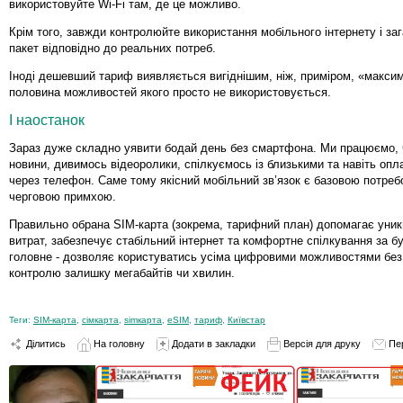
використовуйте Wi-Fi там, де це можливо.
Крім того, завжди контролюйте використання мобільного інтернету і за
пакет відповідно до реальних потреб.
Іноді дешевший тариф виявляється вигіднішим, ніж, приміром, «макси
половина можливостей якого просто не використовується.
І наостанок
Зараз дуже складно уявити бодай день без смартфона. Ми працюємо,
новини, дивимось відеоролики, спілкуємось із близькими та навіть оп
через телефон. Саме тому якісний мобільний зв’язок є базовою потреб
черговою примхою.
Правильно обрана SIM-карта (зокрема, тарифний план) допомагає уник
витрат, забезпечує стабільний інтернет та комфортне спілкування за бу
головне - дозволяє користуватись усіма цифровими можливостями без 
контролю залишку мегабайтів чи хвилин.
Теги:
SIM-карта
,
сімкарта
,
simкарта
,
eSIM
,
тариф
,
Київстар
Ділитись
На головну
Додати в закладки
Версія для друку
Пе