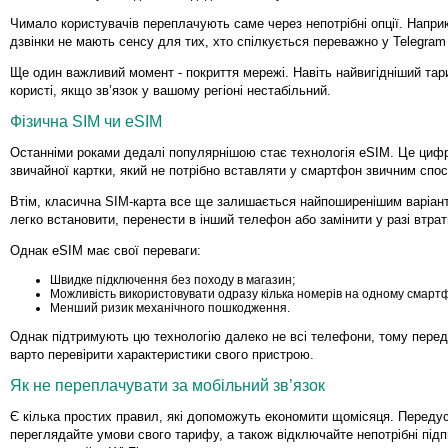
Чимало користувачів переплачують саме через непотрібні опції. Наприк
дзвінки не мають сенсу для тих, хто спілкується переважно у Telegram 
Ще один важливий момент - покриття мережі. Навіть найвигідніший та
користі, якщо зв’язок у вашому регіоні нестабільний.
Фізична SIM чи eSIM
Останніми роками дедалі популярнішою стає технологія eSIM. Це циф
звичайної картки, який не потрібно вставляти у смартфон звичним спос
Втім, класична SIM-карта все ще залишається найпоширенішим варіантом
легко встановити, перенести в інший телефон або замінити у разі втра
Однак eSIM має свої переваги:
Швидке підключення без походу в магазин;
Можливість використовувати одразу кілька номерів на одному смартф
Менший ризик механічного пошкодження.
Однак підтримують цю технологію далеко не всі телефони, тому пере
варто перевірити характеристики свого пристрою.
Як не переплачувати за мобільний зв’язок
Є кілька простих правил, які допоможуть економити щомісяця. Переду
переглядайте умови свого тарифу, а також відключайте непотрібні підп