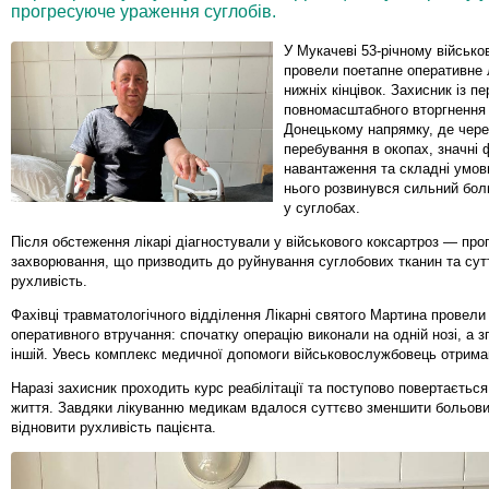
прогресуюче ураження суглобів.
У Мукачеві 53-річному військ
провели поетапне оперативне 
нижніх кінцівок. Захисник із п
повномасштабного вторгнення
Донецькому напрямку, де чере
перебування в окопах, значні 
навантаження та складні умов
нього розвинувся сильний бо
у суглобах.
Після обстеження лікарі діагностували у військового коксартроз — пр
захворювання, що призводить до руйнування суглобових тканин та су
рухливість.
Фахівці травматологічного відділення Лікарні святого Мартина провели
оперативного втручання: спочатку операцію виконали на одній нозі, а 
іншій. Увесь комплекс медичної допомоги військовослужбовець отрима
Наразі захисник проходить курс реабілітації та поступово повертається
життя. Завдяки лікуванню медикам вдалося суттєво зменшити больови
відновити рухливість пацієнта.