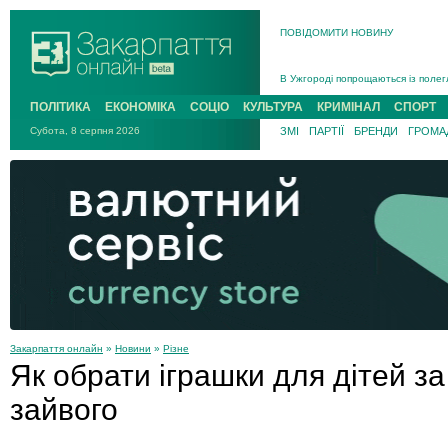
ПОВІДОМИТИ НОВИНУ
Інструктора районного ТЦК на Зак
В Ужгороді попрощаються із полег
В Ужгороді 5 серпня попрощаються
ПОЛІТИКА
ЕКОНОМІКА
СОЦІО
КУЛЬТУРА
КРИМІНАЛ
СПОРТ
Підтвердили загибель захисника і
Субота, 8 серпня 2026
ЗМІ
ПАРТІЇ
БРЕНДИ
ГРОМАД
На війні з рф поліг військовий з 
На Хустщині внаслідок ДТП за уча
Інструктора районного ТЦК на Зак
Закарпаття онлайн
»
Новини
»
Різне
Як обрати іграшки для дітей за 
зайвого