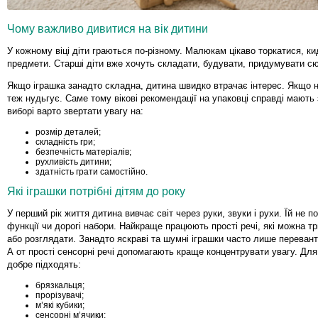
Чому важливо дивитися на вік дитини
У кожному віці діти граються по-різному. Малюкам цікаво торкатися, кид
предмети. Старші діти вже хочуть складати, будувати, придумувати сю
Якщо іграшка занадто складна, дитина швидко втрачає інтерес. Якщо 
теж нудьгує. Саме тому вікові рекомендації на упаковці справді мають
виборі варто звертати увагу на:
розмір деталей;
складність гри;
безпечність матеріалів;
рухливість дитини;
здатність грати самостійно.
Які іграшки потрібні дітям до року
У перший рік життя дитина вивчає світ через руки, звуки і рухи. Їй не по
функції чи дорогі набори. Найкраще працюють прості речі, які можна т
або розглядати. Занадто яскраві та шумні іграшки часто лише переван
А от прості сенсорні речі допомагають краще концентрувати увагу. Для 
добре підходять:
брязкальця;
прорізувачі;
м’які кубики;
сенсорні м’ячики;