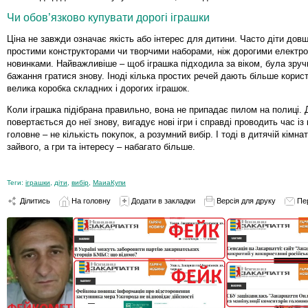
Чи обов’язково купувати дорогі іграшки
Ціна не завжди означає якість або інтерес для дитини. Часто діти дов
простими конструкторами чи творчими наборами, ніж дорогими електр
новинками. Найважливіше – щоб іграшка підходила за віком, була зруч
бажання гратися знову. Іноді кілька простих речей дають більше користі
велика коробка складних і дорогих іграшок.
Коли іграшка підібрана правильно, вона не припадає пилом на полиці. 
повертається до неї знову, вигадує нові ігри і справді проводить час із
головне – не кількість покупок, а розумний вибір. І тоді в дитячій кімн
зайвого, а гри та інтересу – набагато більше.
Теги:
іграшки
,
діти
,
вибір
,
МаиаКупи
Ділитись
На головну
Додати в закладки
Версія для друку
Пе