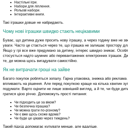
Настільні ігри.
Набори для ліплення.
Рольові набори.
Інтерактивні книги.
Такі іграшки довше не набридають.
Чому нові іграшки швидко стають нецікавими
Буває, що дитина дуже просить нову іграшку, а через годину вже не зв
уваги. Часто це стається через те, що іграшка не залишає простору дл
Якщо у грі все вже придумано за дитину, інтерес швидко зникає. Особ
стосується надто шумних або перевантажених електронних іграшок. Дит
те, де можна щось вигадувати самостійно.
Як не витрачати гроші на зайве
Багато покупок робляться зопалу. Гарна упаковка, знижка або реклама 
впливають на рішення. Але перед покупкою краще на кілька хвилин зуп
подумати. Варто оцінити не лише зовнішній вигляд, а й те, чи буде ди
гратися цією річчю. Допоможуть прості питання:
Чи підходить це за віком?
Чи безпечна іграшка?
Чи можна грати по-різному?
Чи є вже щось схоже вдома?
Чи буде це цікаво через тиждень?
Такий підхід допомагає купувати менше, але вдаліше.