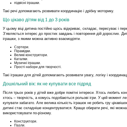
підвісні іграшки.
Такі речі допомагають розвивати координацію і дрібну моторику.
Що цікаво дітям від 1 до 3 років
У цьому віці дитина постійно щось відкриває, складає, пересуває і пер
З’являється інтерес до простих завдань і повторення дій дорослих. Дити
іграшки, з якими можна активно взаємодіяти.
Сортери.
Пірамідки.
Великі конструктори.
Каталки.
Музичні іграшки.
Прості набори для творчості.
Такі іграшки для дітей допомагають розвивати увагу, логіку і координац
Дошкільний вік: як не купувати все підряд
Після трьох років у дітей вже добре помітні інтереси. Хтось любить ко
хтось – творчість, а комусь подобаються рольові ігри. У цей момент ле
купувати забагато. Але велика кількість іграшок не робить гру цікавішо
дитині стає складніше концентруватися. Краще обирати речі, які можна
використовувати по-різному.
Конструктори.
Пазли.