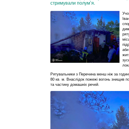
стримували полум’я.
Учо
Іва
спо
дим
рят
міс
під
аби
жит
зус
лок
Рятувальники з Перечина менш ніж за годин
80 кв. м. Внаслідок пожежі вогонь знищив по
та частину домашніх речей.