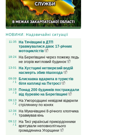
НОВИНИ: Надзвичайні ситуації
11:35
На Тячівщині в ДТП
травмувалися двоє 17-річних
мотоциклістів
18:24
На Берегівщині через пожежу ледь
не згорів житловий будинок
13:01
На Хустщині нетверезий водій
насмерть збив пішохода
09:09
Блискавка вдарила в туристів
/ 1
біля каплиці на Петросі
18:18
Понад 200 будинків постраждали
/ 3
від буревію на Берегівщині
09:13
На Ужгородщині невідомі відкрили
/ 2
стрілянину по конях
12:34
На Мукачівщині 8-річного хлопчика
/ 1
травмував кінь
09:12
На Тисі українські прикордонники
/ 1
врятували неповнолітнього
громадянина Угорщини