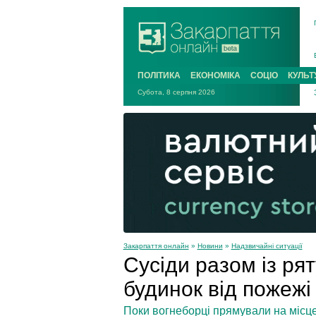
ПОЛІТИКА
ЕКОНОМІКА
СОЦІО
КУЛЬТ
Субота, 8 серпня 2026
Закарпаття онлайн
»
Новини
»
Надзвичайні ситуації
Сусіди разом із р
будинок від пожеж
Поки вогнеборці прямували на місце