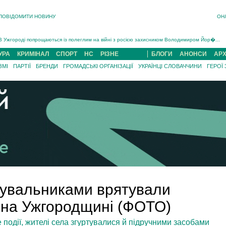
ПОВІДОМИТИ НОВИНУ
ОН
Інструктора районного ТЦК на Закарпатті судитимуть за обвинуваченням у катув...
В Ужгороді попрощаються із полеглим на війні з росією захисником Володимиром Йор�...
В Ужгороді 5 серпня попрощаються із захисником Богданом Югасом, який два роки �...
УРА
КРИМІНАЛ
СПОРТ
НС
РІЗНЕ
БЛОГИ
АНОНСИ
АРХ
Підтвердили загибель захисника із Нанкова на Хустщині Юліана Гербея (ФОТО)[/gree...
ЗМІ
ПАРТІЇ
БРЕНДИ
ГРОМАДСЬКІ ОРГАНІЗАЦІЇ
УКРАЇНЦІ СЛОВАЧЧИНИ
ГЕРОЇ
На війні з рф поліг військовий з Виноградова Ігнат Роздяловський (ФОТО)...
На Хустщині внаслідок ДТП за участі трьох авто постраждали 13 людей (ФОТО)...
Інструктора районного ТЦК на Закарпатті судитимуть за обвинувачен...
ятувальниками врятували
і на Ужгородщині (ФОТО)
 події, жителі села згуртувалися й підручними засобами