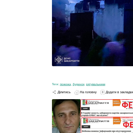
Теги:
пожежа
,
будинок
,
рятувальники
Ділитись
На головну
Додати в закладк