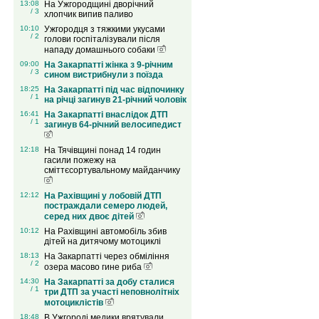
13:08
На Ужгородщині дворічний
/ 3
хлопчик випив паливо
10:10
Ужгородця з тяжкими укусами
/ 2
голови госпіталізували після
нападу домашнього собаки
09:00
На Закарпатті жінка з 9-річним
/ 3
сином вистрибнули з поїзда
18:25
На Закарпатті під час відпочинку
/ 1
на річці загинув 21-річний чоловік
16:41
На Закарпатті внаслідок ДТП
/ 1
загинув 64-річний велосипедист
12:18
На Тячівщині понад 14 годин
гасили пожежу на
сміттєсортувальному майданчику
12:12
На Рахівщині у лобовій ДТП
постраждали семеро людей,
серед них двоє дітей
10:12
На Рахівщині автомобіль збив
дітей на дитячому мотоциклі
18:13
На Закарпатті через обміління
/ 2
озера масово гине риба
14:30
На Закарпатті за добу сталися
/ 1
три ДТП за участі неповнолітніх
мотоциклістів
18:48
В Ужгороді медики врятували