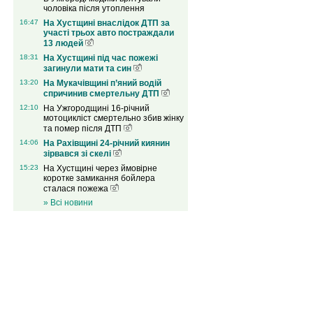
чоловіка після утоплення
16:47
На Хустщині внаслідок ДТП за
участі трьох авто постраждали
13 людей
18:31
На Хустщині під час пожежі
загинули мати та син
13:20
На Мукачівщині п’яний водій
спричинив смертельну ДТП
12:10
На Ужгородщині 16-річний
мотоцикліст смертельно збив жінку
та помер після ДТП
14:06
На Рахівщині 24-річний киянин
зірвався зі скелі
15:23
На Хустщині через ймовірне
коротке замикання бойлера
сталася пожежа
» Всі новини