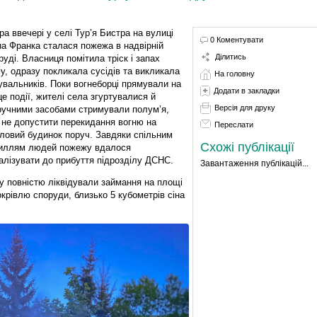
ра ввечері у селі Тур’я Бистра на вулиці
0 Коментувати
на Франка сталася пожежа в надвірній
Ділитись
руді. Власниця помітила тріск і запах
у, одразу покликала сусідів та викликала
На головну
увальників. Поки вогнеборці прямували на
Додати в закладки
це події, жителі села згуртувалися й
Версія для друку
ручними засобами стримували полум’я,
 не допустити перекидання вогню на
Переслати
ловий будинок поруч. Завдяки спільним
Схожі публікації
иллям людей пожежу вдалося
алізувати до прибуття підрозділу ДСНС.
Завантаження публікацій...
у повністю ліквідували займання на площі
крівлю споруди, близько 5 кубометрів сіна