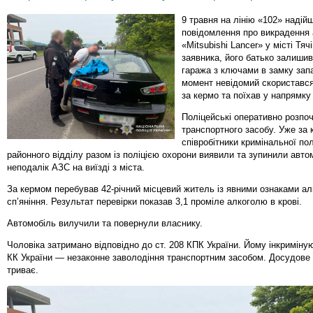
9 травня на лінію «102» надій
повідомлення про викрадення 
«Mitsubishi Lancer» у місті Тя
заявника, його батько залишив
гаража з ключами в замку зап
момент невідомий скористався
за кермо та поїхав у напрямку 
Поліцейські оперативно розпо
транспортного засобу. Уже за 
співробітники кримінальної пол
районного відділу разом із поліцією охорони виявили та зупинили авто
неподалік АЗС на виїзді з міста.
За кермом перебував 42-річний місцевий житель із явними ознаками ал
сп’яніння. Результат перевірки показав 3,1 проміле алкоголю в крові.
Автомобіль вилучили та повернули власнику.
Чоловіка затримано відповідно до ст. 208 КПК України. Йому інкримінуют
КК України — незаконне заволодіння транспортним засобом. Досудове
триває.