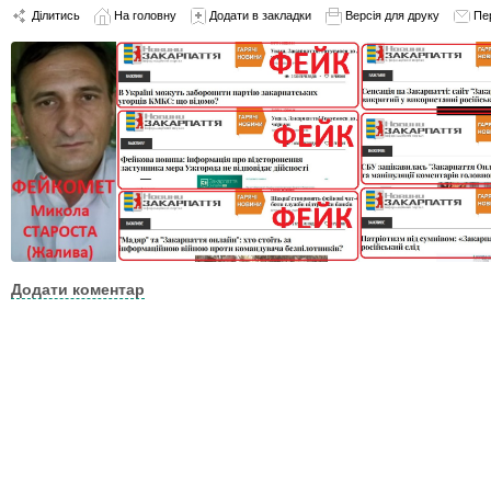
Ділитись
На головну
Додати в закладки
Версія для друку
Пе
Додати коментар