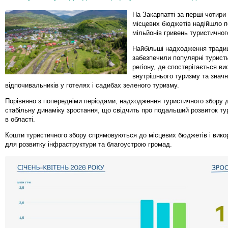
На Закарпатті за перші чотири 
місцевих бюджетів надійшло п
мільйонів гривень туристичног
Найбільші надходження тради
забезпечили популярні туристи
регіону, де спостерігається ви
внутрішнього туризму та значн
відпочивальників у готелях і садибах зеленого туризму.
Порівняно з попередніми періодами, надходження туристичного збору
стабільну динаміку зростання, що свідчить про подальший розвиток тур
в області.
Кошти туристичного збору спрямовуються до місцевих бюджетів і вик
для розвитку інфраструктури та благоустрою громад.