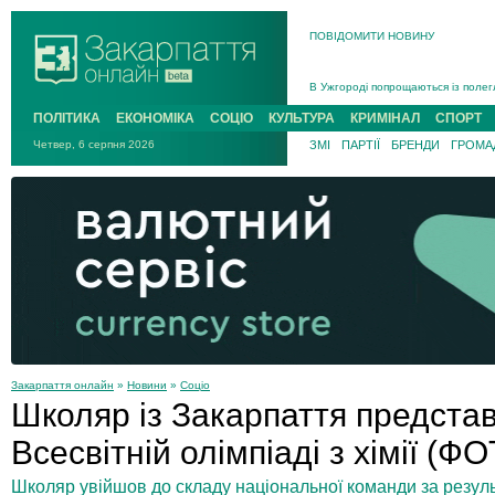
ПОВІДОМИТИ НОВИНУ
Інструктора районного ТЦК на Зак
В Ужгороді попрощаються із полег
В Ужгороді 5 серпня попрощаються
ПОЛІТИКА
ЕКОНОМІКА
СОЦІО
КУЛЬТУРА
КРИМІНАЛ
СПОРТ
Підтвердили загибель захисника і
Четвер, 6 серпня 2026
ЗМІ
ПАРТІЇ
БРЕНДИ
ГРОМАД
На війні з рф поліг військовий з 
На Хустщині внаслідок ДТП за уча
Інструктора районного ТЦК на Зак
Закарпаття онлайн
»
Новини
»
Соціо
Школяр із Закарпаття представ
Всесвітній олімпіаді з хімії (Ф
Школяр увійшов до складу національної команди за результ