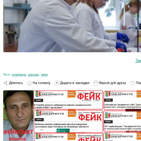
За
Теги:
олімпіада
,
школяр
,
хімія
Ділитись
На головну
Додати в закладки
Версія для друку
Пе