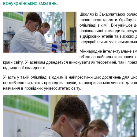
всеукраїнських змагань.
Школяр із Закарпатської облас
право представляти Україну на
олімпіаді з хімії. Він увійшов 
національної команди за резу
відбіркових етапів та високих 
всеукраїнських учнівських зма
Міжнародне інтелектуальне з
об’єднає найсильніших юних хім
країн світу. Учасникам доведеться виконувати як теоретичні, так і прак
підвищеної складності.
Участь у такій олімпіаді є одним із найпрестижніших досягнень для шко
поглиблено вивчають природничі науки, та відкриває можливості для 
навчання в провідних університетах світу.