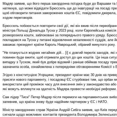
Мадяр заявив, що його перша закордонна поїздка буде до Варшави та 
натякнув, що може відвідати Брюссель ще до інавгурації на посаді прем
щоб обговорити питання заморожених коштів ЄС, повідомили джерела, 
ходом переговорів.
Брюссель побоюється повторити свої дії, які він вжив після переобранн
міністра Польщі Дональда Туска у 2023 році, коли Європейська комісія
розморозила кошти, заблоковані за попереднього правого уряду. Брюс
покладався на Туска у питанні відновлення незалежності суддів, але йо
заважає президент країни Кароль Навроцький, обраний минулого року.
"Не планується жодних негайних дій... [і] є довгий перелік заходів, які
повинен буде вжити, щоб отримати доступ до цих коштів. Це інша ситуа
випадку з Туском, який був добре відомий і раніше обіймав посаду прем
зазначила особа, ознайомлена з попередніми обговореннями Комісії з
Згідно з конституцією Угорщини, президент країни має 30 днів на прив
присяги нового парламенту, і посадовці ЄС стурбовані тим, що орбан 
використати цей проміжок часу для внесення змін у законодавство або 
які можуть вплинути на здатність Мадяра провести необхідні реформи.
Сам лідер "Тиси" Петер Мадяр після перемоги на парламентських вибо
запевнив, що країна знову буде надійним партнером у ЄС і НАТО.
Міністр закордонних справ України Андрій Сибіга заявив, що Київ пере
сигнали щодо можливих контактів президента Володимира Зеленськог