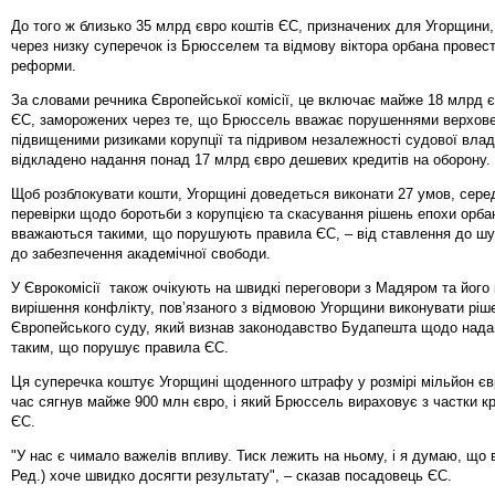
До того ж близько 35 млрд євро коштів ЄС, призначених для Угорщини
через низку суперечок із Брюсселем та відмову віктора орбана провест
реформи.
За словами речника Європейської комісії, це включає майже 18 млрд 
ЄС, заморожених через те, що Брюссель вважає порушеннями верхове
підвищеними ризиками корупції та підривом незалежності судової влад
відкладено надання понад 17 млрд євро дешевих кредитів на оборону.
Щоб розблокувати кошти, Угорщині доведеться виконати 27 умов, сере
перевірки щодо боротьби з корупцією та скасування рішень епохи орбан
вважаються такими, що порушують правила ЄС, – від ставлення до шу
до забезпечення академічної свободи.
У Єврокомісії також очікують на швидкі переговори з Мадяром та йог
вирішення конфлікту, пов’язаного з відмовою Угорщини виконувати ріш
Європейського суду, який визнав законодавство Будапешта щодо нада
таким, що порушує правила ЄС.
Ця суперечка коштує Угорщині щоденного штрафу у розмірі мільйон євр
час сягнув майже 900 млн євро, і який Брюссель вираховує з частки к
ЄС.
"У нас є чимало важелів впливу. Тиск лежить на ньому, і я думаю, що в
Ред.) хоче швидко досягти результату", – сказав посадовець ЄС.