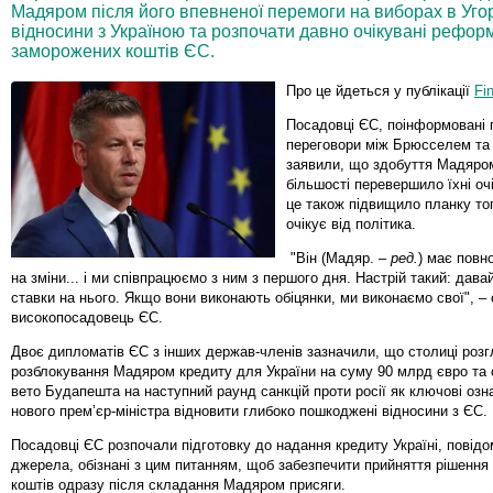
Мадяром після його впевненої перемоги на виборах в Уго
відносини з Україною та розпочати давно очікувані рефор
заморожених коштів ЄС.
Про це йдеться у публікації
Fi
Посадовці ЄС, поінформовані 
переговори між Брюсселем та
заявили, що здобуття Мадяром
більшості перевершило їхні оч
це також підвищило планку тог
очікує від політика.
"Він (Мадяр. –
ред.
) має повн
на зміни... і ми співпрацюємо з ним з першого дня. Настрій такий: дава
ставки на нього. Якщо вони виконають обіцянки, ми виконаємо свої", – 
високопосадовець ЄС.
Двоє дипломатів ЄС з інших держав-членів зазначили, що столиці роз
розблокування Мадяром кредиту для України на суму 90 млрд євро та
вето Будапешта на наступний раунд санкцій проти росії як ключові оз
нового прем’єр-міністра відновити глибоко пошкоджені відносини з ЄС.
Посадовці ЄС розпочали підготовку до надання кредиту Україні, повід
джерела, обізнані з цим питанням, щоб забезпечити прийняття рішення
коштів одразу після складання Мадяром присяги.