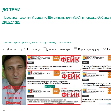
ДО ТЕМИ:
Перезавантаження Угорщини. Що змінить для України поразка Орбана т
від Мадяра
Теги:
Мадяр
,
Угорщина
,
Євросоюз
,
розблокування
,
умови
Ділитись
На головну
Додати в закладки
Версія для друку
Пе
Додати коментар