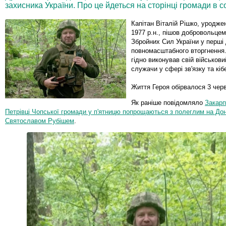
захисника України. Про це йдеться на сторінці громади в с
Капітан Віталій Рішко, уродже
1977 р.н., пішов добровольцем
Збройних Сил України у перші 
повномасштабного вторгнення. 
гідно виконував свій військови
служачи у сфері зв'язку та кіб
Життя Героя обірвалося 3 черв
Як раніше повідомляло
Закарп
Петрівці Чопської громади у п'ятницю попрощаються з полеглим на До
Святославом Рубішем
.