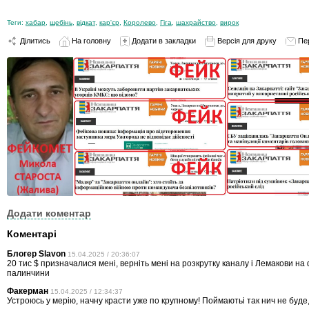
Теги:
хабар
,
щебінь
,
відкат
,
кар'єр
,
Королево
,
Гіга
,
шахрайство
,
вирок
Ділитись
На головну
Додати в закладки
Версія для друку
Пе
Додати коментар
Коментарі
Блогер Slavon
15.04.2025 / 20:36:07
20 тис $ призначалися мені, верніть мені на розкрутку каналу і Лемакови н
палинчини
Факерман
15.04.2025 / 12:34:37
Устроюсь у мерію, начну красти уже по крупному! Поймаютьі так нич не буде,