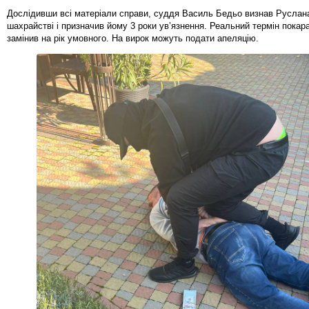
Дослідивши всі матеріали справи, суддя Василь Бедьо визнав Руслана
шахрайстві і призначив йому 3 роки ув’язнення. Реальний термін покар
замінив на рік умовного. На вирок можуть подати апеляцію.