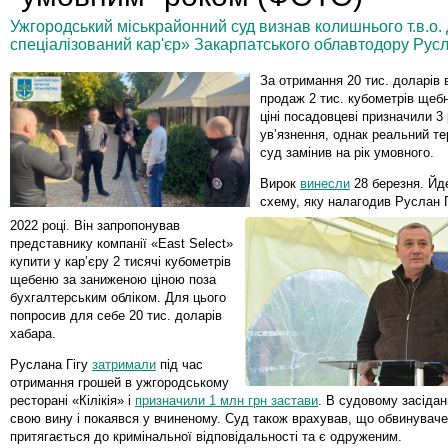
Ужгородський міськрайонний суд визнав колишнього т.в.о. 
спеціалізований кар'єр» Закарпатського облавтодору Русл
За отримання
20 тис. доларів 
продаж 2 тис. кубометрів щеб
ціні посадовцеві призначили 3
ув’язнення, однак реальний те
суд замінив на рік умовного.
Вирок
винесли
28 березня. Йд
схему, яку налагодив Руслан Г
2022 році. Він запропонував
представнику компанії «East Select»
купити у кар’єру 2 тисячі кубометрів
щебеню за заниженою ціною поза
бухгалтерським обліком. Для цього
попросив для себе 20 тис. доларів
хабара.
Руслана Гігу
затримали
під час
отримання грошей в ужгородському
ресторані «Кілікія» і
призначили
1 млн грн застави
. В судовому засідан
свою вину і покаявся у вчиненому. Суд також врахував, що обвинувач
притягається до кримінальної відповідальності та є одруженим.