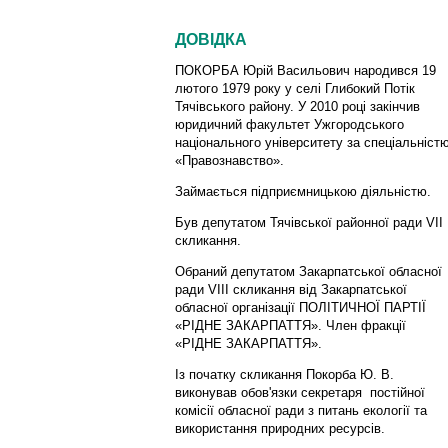
ДОВІДКА
ПОКОРБА Юрій Васильович народився 19
лютого 1979 року у селі Глибокий Потік
Тячівського району. У 2010 році закінчив
юридичний факультет Ужгородського
національного університету за спеціальніст
«Правознавство».
Займається підприємницькою діяльністю.
Був депутатом Тячівської районної ради VІI
скликання.
Обраний депутатом Закарпатської обласної
ради VІIІ скликання від Закарпатської
обласної організації ПОЛІТИЧНОЇ ПАРТІЇ
«РІДНЕ ЗАКАРПАТТЯ». Член фракції
«РІДНЕ ЗАКАРПАТТЯ».
Із початку скликання Покорба Ю. В.
виконував обов'язки секретаря постійної
комісії обласної ради з питань екології та
використання природних ресурсів.