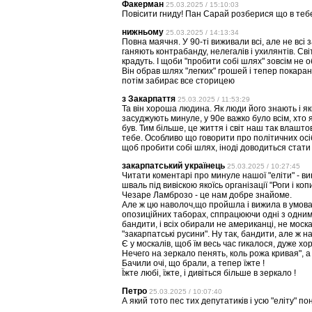
Факерман
25.03.2025 / 15:10:03
Повісити гниду! Пан Сарай розберися що в тебе
нижньому
25.03.2025 / 14:13:34
Повна маячня. У 90-ті виживали всі, але не всі
ганяють контрабанду, нелегалів і ухилянтів. Св
крадуть. І щоби "пробити собі шлях" зовсім не о
Він обрав шлях "легких" грошей і тепер покарани
потім забирає все сторицею
з Закарпаття
25.03.2025 / 11:53:29
Та він хороша людина. Як люди його знають і як
засуджують минуле, у 90е важко було всім, хто я
був. Тим більше, це життя і світ наш так влашт
тебе. Особливо що говорити про політичних осі
щоб пробити собі шлях, іноді доводиться стати
закарпатський українець
25.03.2025 / 10:27:45
Читати коментарі про минуле нашої "еліти" - вин
шваль під вивіскою якоїсь організації "Роги і ко
Чезаре Ламброзо - це нам добре знайоме.
Але ж цю наволоч,що пройшла і вижила в умовах
опозиційних таборах, сппрацюючи одні з одним
бандити, і всіх обирали не американці, не моска
"закарпатські русини". Ну так, бандити, але ж н
Є у москалів, щоб їм весь час гикалося, дуже хо
Нечего на зеркало пенять, коль рожа кривая", а щ
Бачили очі, що брали, а тепер їжте !
Їжте любі, їжте, і дивіться більше в зеркало !
Петро
25.03.2025 / 10:07:40
А який тото пес тих депутатиків і усю "еліту" 