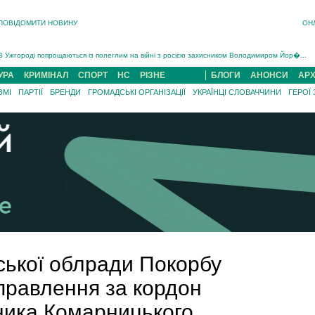
ПОВІДОМИТИ НОВИНУ
ОН
Інструктора районного ТЦК на Закарпатті судитимуть за обвинуваченням у катув...
В Ужгороді попрощаються із полеглим на війні з росією захисником Володимиром Йор�...
В Ужгороді 5 серпня попрощаються із захисником Богданом Югасом, який два роки �...
УРА
КРИМІНАЛ
СПОРТ
НС
РІЗНЕ
БЛОГИ
АНОНСИ
АРХ
Підтвердили загибель захисника із Нанкова на Хустщині Юліана Гербея (ФОТО)[/gree...
ЗМІ
ПАРТІЇ
БРЕНДИ
ГРОМАДСЬКІ ОРГАНІЗАЦІЇ
УКРАЇНЦІ СЛОВАЧЧИНИ
ГЕРОЇ
На війні з рф поліг військовий з Виноградова Ігнат Роздяловський (ФОТО)...
На Хустщині внаслідок ДТП за участі трьох авто постраждали 13 людей (ФОТО)...
Інструктора районного ТЦК на Закарпатті судитимуть за обвинувачен...
ської облради Покорбу
правлення за кордон
вника Комарницького