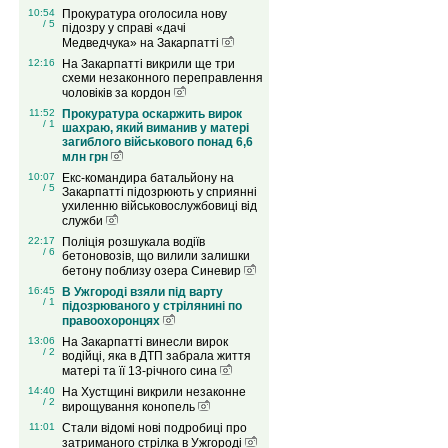
10:54
Прокуратура оголосила нову
/ 5
підозру у справі «дачі
Медведчука» на Закарпатті
12:16
На Закарпатті викрили ще три
схеми незаконного переправлення
чоловіків за кордон
11:52
Прокуратура оскаржить вирок
/ 1
шахраю, який виманив у матері
загиблого військового понад 6,6
млн грн
10:07
Екс-командира батальйону на
/ 5
Закарпатті підозрюють у сприянні
ухиленню військовослужбовиці від
служби
22:17
Поліція розшукала водіїв
/ 6
бетоновозів, що вилили залишки
бетону поблизу озера Синевир
16:45
В Ужгороді взяли під варту
/ 1
підозрюваного у стрілянині по
правоохоронцях
13:06
На Закарпатті винесли вирок
/ 2
водійці, яка в ДТП забрала життя
матері та її 13-річного сина
14:40
На Хустщині викрили незаконне
/ 2
вирощування конопель
11:01
Стали відомі нові подробиці про
затриманого стрілка в Ужгороді