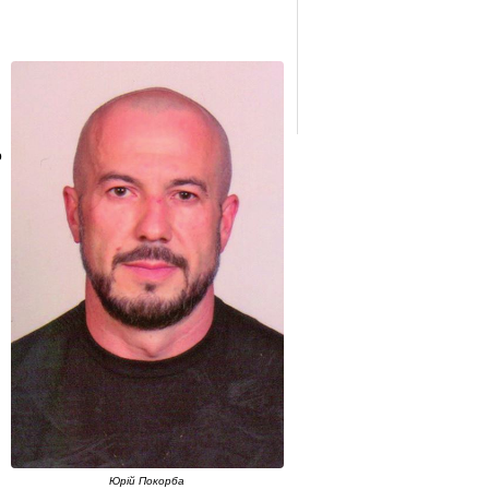
ю
Юрій Покорба