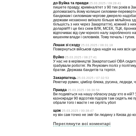
до Вуйка та правди
25.03.2025 / 09:28:41
пишете правду, криміналітет з 90 тих років в З
допомагають йому колишні силовики-перевертні 
бандюкам і силовикам чергове джерело надзбага
держави незаконно виїхало більше мільйона здо
більшість з них через Закарпаття), кожний з них
доларів!!!! і це без схем ВЛК, МСЕК, ТЦК, броню
відпочиває від сум чорного налу заробленого на 
кишеням влади і силовиків. Тому печаль і тупик.
Лошак зі сходу
25.03.2025 / 08:31:18
Повернуться військові одна надія на них всіх ци
Вуйко
25.03.2025 / 08:27:41
У нас не в керівництві Закарпатської ОВА сидит
грабували роботяг. Як Янукович поліз у політик
братви. Держава бандитів та тєрпіл.
Закарпатець
25.03.2025 / 07:32:53
Рекетир румин, цімбор блюка, русина, ледиди, ч
Правда
25.03.2025 / 06:36:56
Ви подивіться на нашу обласну раду хто в ній? 
казнокради 90 відсотків підорів там сидять які п
обрали того і маєте і не скуліть убогі
щож
25.03.2025 / 00:38:47
ну він сам точно не зміг би людину з Києва до к
Переглянути всі коментарі