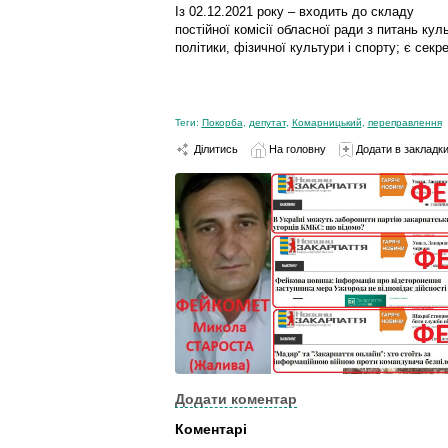
Із 02.12.2021 року – входить до складу
постійної комісії обласної ради з питань ку
політики, фізичної культури і спорту; є секре
Теги:
Покорба
,
депутат
,
Комарницький
,
переправлення
Ділитись
На головну
Додати в закладк
Додати коментар
Коментарі