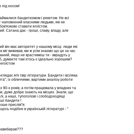
 під носом!
 займалися бандитизмом і рекетом. Не всі
іт наповнений класними людьми, які не
бов'язково ставати егоїстом.
й. Сатана дає - гроші, славу, владу, але
ий він має авторитет у нашому місці. люди які
к міг виживав, ми ж усім знаємо що це за час
ований, якщо не крастимеш ти - вкрадуть у
б, думаєте там хтось є ідеально хорошим?
 егоїстом
глядає яґк твір літератури. Бандити і всіляка
пита", із обличчями, вартими аналізу роботи
 90-х років, а потім працювала у владних та
и, дуже добре знають на місцях. Знали, що
лі, а наші, тупоголові і слободоходящі
аші бандити !
роше прислів"я:
ось подібне в українській літературі - "
понавибирав???