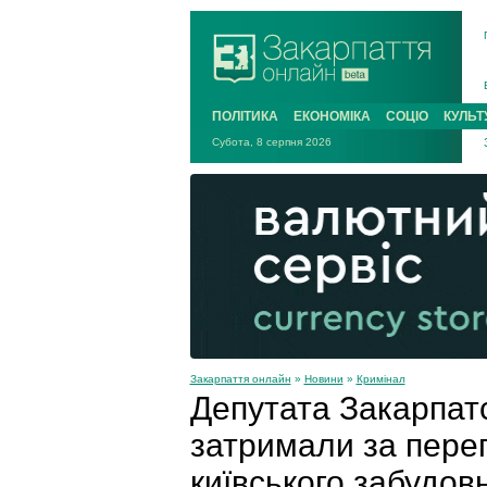
ПОЛІТИКА
ЕКОНОМІКА
СОЦІО
КУЛЬТ
Субота, 8 серпня 2026
Закарпаття онлайн
»
Новини
»
Кримінал
Депутата Закарпат
затримали за пере
київського забудо