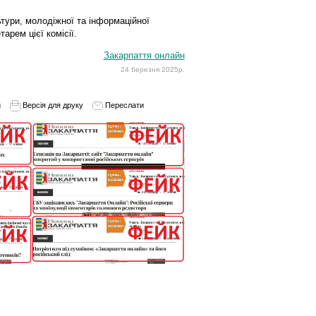
льтури, молодіжної та інформаційної
тарем цієї комісії.
Закарпаття онлайн
24 березня 2025р.
и
Версія для друку
Переслати