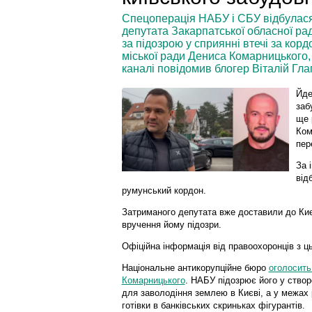
Спецоперація НАБУ і СБУ відбулася
депутата Закарпатської обласної рад
за підозрою у сприянні втечі за кор
міської ради Дениса Комарницького,
каналі повідомив блогер Віталій Гла
Йде
заб
ще 
Ком
пер
За 
від
румунський кордон.
Затриманого депутата вже доставили до Киє
вручення йому підозри.
Офіційна інформація від правоохоронців з ць
Національне антикорупційне бюро
оголосить
Комарницького
. НАБУ підозрює його у створ
для заволодіння землею в Києві, а у межах
готівки в банківських скриньках фігурантів.