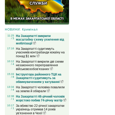
НОВИНИ: Кримінал
11:25
На Закарпатті викрили
/ 5
масштабну схему ухилення від
мобілізації
17:16
На Закарпатті судитимуть
учасників контрабанди кокаїну на
понад $1 млн
10:12
На Закарпатті викрили дві схеми
/ 4
незаконного переправлення
військовозобов’язаних
15:33
Інструктора районного ТЦК на
/ 8
Закарпатті судитимуть за
обвинуваченням у катуванні
13:34
На Закарпатті чоловіка повалили
/ 4
на землю й обікрали
12:38
На Закарпатті 46-річний чоловік
/ 1
жорстоко побив 74-річну матір
10:17
За вбивство 22-річної закарпатки
/ 1
українець отримав 14 років
ув’язнення в Чехії