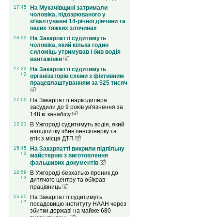
17:45
На Мукачівщині затримали
чоловіка, підозрюваного у
зґвалтуванні 14-річної дівчини та
інших тяжких злочинах
16:22
На Закарпатті судитимуть
чоловіка, який кілька годин
силоміць утримував і бив водія
вантажівки
17:22
На Закарпатті судитимуть
/ 2
організаторів схеми з фіктивним
працевлаштуванням за $25 тисяч
17:00
На Закарпатті наркодилера
засудили до 9 років ув'язнення за
148 кг канабісу
12:21
В Ужгороді судитимуть водія, який
напідпитку збив пенсіонерку та
втік з місця ДТП
15:45
На Закарпатті викрили підпільну
/ 3
майстерню з виготовлення
фальшивих документів
12:59
В Ужгороді безхатько проник до
/ 3
дитячого центру та обікрав
працівниць
15:25
На Закарпатті судитимуть
/ 7
посадовицю інституту НААН через
збитки державі на майже 680