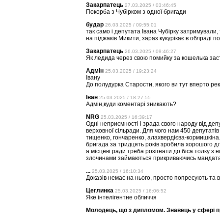
Закарпатець
27.03.2025 / 03:46:45
Покорба з Чубірком з одної бригади
будар
26.03.2025 / 09:55:01
так само і депутата Івана Чубірку затримували,
на піджаків Микити, зараз кукурікає в облраді по
Закарпатець
26.03.2025 / 09:46:27
Як ледида через свою помийку за кошелька зас
Адмін
25.03.2025 / 19:23:24
Івану
До полудурка Старости, якого ви тут вперто ре
Іван
25.03.2025 / 18:27:55
Адмін,куди коментарі зникають?
NRG
25.03.2025 / 16:39:17
Одні неприємності і зрада свого народу від депута
верховної сільради. Для чого нам 450 депутатів
тищенко, гончаренко, алахвердієва-кормишкіна.
бригада за тридцять років зробила хорошого дл
а місцеві ради треба розігнати до біса.толку з 
злочинами займаються прикриваючись мандат
...
25.03.2025 / 16:10:34
Доказів немає на нього, просто попресують та в
Цеглинка
25.03.2025 / 16:06:52
Яке інтелігентне обличчя
Молодець, що з дипломом. Знавець у сфері 