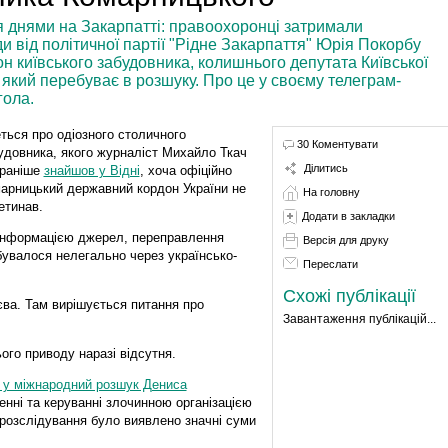
 днями на Закарпатті: правоохоронці затримали
и від політичної партії "Рідне Закарпаття" Юрія Покорбу
дон київського забудовника, колишнього депутата Київської
 який перебуває в розшуку. Про це у своєму телеграм-
гола.
ться про одіозного столичного
30 Коментувати
удовника, якого журналіст Михайло Ткач
Ділитись
раніше
знайшов у Відні
, хоча офіційно
арницький державний кордон України не
На головну
етинав.
Додати в закладки
інформацією джерел, переправлення
Версія для друку
бувалося нелегально через українсько-
Переслати
Схожі публікації
ва. Там вирішується питання про
Завантаження публікацій...
ого приводу наразі відсутня.
 у міжнародний розшук Дениса
енні та керуванні злочинною організацією
 розслідування було виявлено значні суми