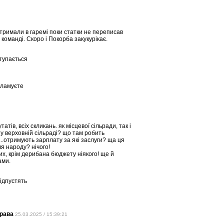
 тримали в гаремі поки статки не переписав
 команді. Скоро і Покорба закукурікає.
тупається
кламуєте
тів, всіх скликань. як місцевої сільради, так і
 у верховній сільраді? що там робить
..отримують зарплату за які заслуги? ща ця
я народу? нічого!
них, крім дерибана бюджету ніякого! ще й
ами.
ідпустять
права
25.03.2025 / 15:39:21