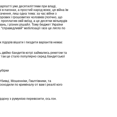
акарпатті уже десятиліттями при владі,
в пагонах, а простий народ воює, ця війна їм
чення, лиш одна тема: за час війни з
рових і грошовитих чоловіків (логічно, що
 проплатив свій виїзд, а це десятки мільярдів
вань, і різних рішайл. Тому бюджет України
"справедливій" мобілізації і все це лягло по
х підорів вішати і пиздити варіантів немає
ь двійко бандитів котрі займались рекетом та
у так це стало популярно серед бандитської
убірки
Убивці, Мошенніки, Гвалтівники, та
роходили по криміналу от вам і реалії кого
ордону з румунією перевозити, ось гон.