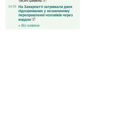
тисяч гривень
14:33
На Закарпатті затримали двох
підозрюваних у незаконному
переправленні чоловіків через
кордон
» Всі новини