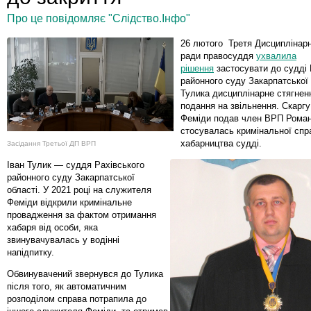
Про це повідомляє "Слідство.Інфо"
26 лютого Третя Дисциплінар
ради правосуддя
ухвалила
рішення
застосувати до судді 
районного суду Закарпатської 
Тулика дисциплінарне стягненн
подання на звільнення. Скарг
Феміди подав член ВРП Роман
стосувалась кримінальної сп
хабарництва судді.
Засідання Третьої ДП ВРП
Іван Тулик — суддя Рахівського
районного суду Закарпатської
області. У 2021 році на служителя
Феміди відкрили кримінальне
провадження за фактом отримання
хабаря від особи, яка
звинувачувалась у водінні
напідпитку.
Обвинувачений звернувся до Тулика
після того, як автоматичним
розподілом справа потрапила до