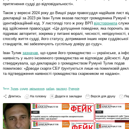
притягнення судді до відповідальності».
Також у вересні 2024 року до Вищої ради правосуддя надійшов лист ві
декларації за 2023 рік Іван Тулик вказав паспорт громадянина Румунії 
ідентифікаційний код. У листопаді того ж року ВРП
відсторонила
служи
від здійснення правосуддя: «Це допущення поведінки, яка порочить зв
підриває авторитет, зокрема у питанні моралі, чесності, непідкупності, 
способу життя судді, його статусу, дотримання інших норм суддівської
стандартів, які забезпечують суспільну довіру до суду».
Іван Тулик
зазначав
, що єдине його громадянство — українське, а інф
наявність у нього іноземного громадянства не відповідає дійсності. Ад
стверджувала, що декларацію з громадянством Румунії Тулик подав
помилково: «Доводи скарги СБУ ґрунтуються лише на помилковій декла
та підтвердження наявності громадянства скаржником не надано».
Теги:
Тулик
,
суддя
,
звільнення
,
хабар
,
паспорт
,
Румунія
Ділитись
На головну
Додати в закладки
Версія для друку
Пе