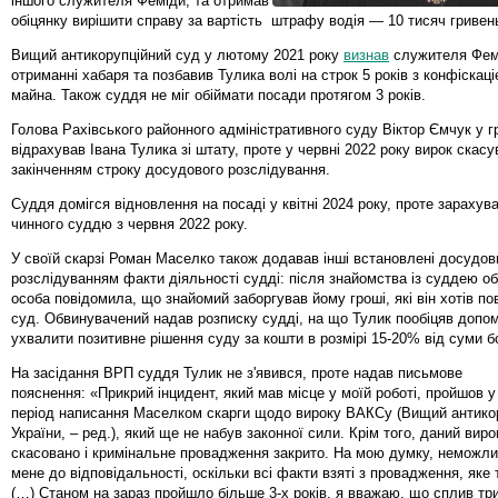
іншого служителя Феміди, та отримав
обіцянку вирішити справу за вартість штрафу водія — 10 тисяч гривен
Вищий антикорупційний суд у лютому 2021 року
визнав
служителя Фем
отриманні хабаря та позбавив Тулика волі на строк 5 років з конфіскац
майна. Також суддя не міг обіймати посади протягом 3 років.
Голова Рахівського районного адміністративного суду Віктор Ємчук у гр
відрахував Івана Тулика зі штату, проте у червні 2022 року вирок скасу
закінченням строку досудового розслідування.
Суддя домігся відновлення на посаді у квітні 2024 року, проте зарахув
чинного суддю з червня 2022 року.
У своїй скарзі Роман Маселко також додавав інші встановлені досудо
розслідуванням факти діяльності судді: після знайомства із суддею о
особа повідомила, що знайомий заборгував йому гроші, які він хотів по
суд. Обвинувачений надав розписку судді, на що Тулик пообіцяв допом
ухвалити позитивне рішення суду за кошти в розмірі 15-20% від суми б
На засідання ВРП суддя Тулик не з'явився, проте надав письмове
пояснення: «Прикрий інцидент, який мав місце у моїй роботі, пройшов у
період написання Маселком скарги щодо вироку ВАКСу (Вищий антико
України, – ред.), який ще не набув законної сили. Крім того, даний виро
скасовано і кримінальне провадження закрито. На мою думку, неможли
мене до відповідальності, оскільки всі факти взяті з провадження, яке 
(…) Станом на зараз пройшло більше 3-х років, я вважаю, що сплив три