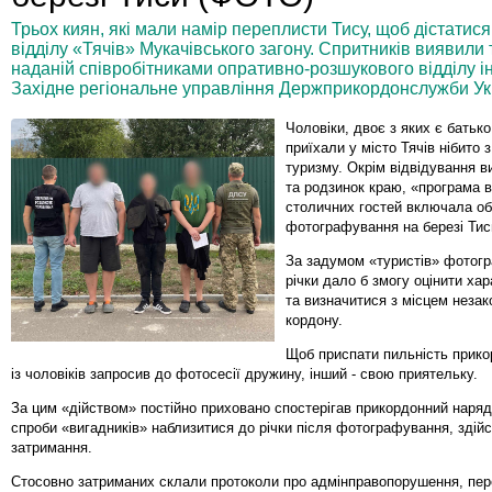
Трьох киян, які мали намір переплисти Тису, щоб дістатис
відділу «Тячів» Мукачівського загону. Спритників виявили
наданій співробітниками опративно-розшукового відділу і
Західне регіональне управління Держприкордонслужби Ук
Чоловіки, двоє з яких є батько
приїхали у місто Тячів нібито 
туризму. Окрім відвідування в
та родзинок краю, «програма в
столичних гостей включала об
фотографування на березі Тис
За задумом «туристів» фотог
річки дало б змогу оцінити ха
та визначитися з місцем незак
кордону.
Щоб приспати пильність прико
із чоловіків запросив до фотосесії дружину, інший - свою приятельку.
За цим «дійством» постійно приховано спостерігав прикордонний наряд,
спроби «вигадників» наблизитися до річки після фотографування, здійс
затримання.
Стосовно затриманих склали протоколи про адмінправопорушення, пере