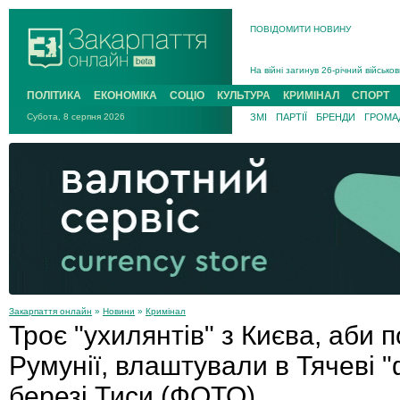
В Ужгороді 5 серпня попрощаються
ПОВІДОМИТИ НОВИНУ
Підтвердили загибель захисника і
На війні з рф поліг військовий з 
На війні загинув 26-річний військо
ПОЛІТИКА
ЕКОНОМІКА
СОЦІО
КУЛЬТУРА
КРИМІНАЛ
СПОРТ
Субота, 8 серпня 2026
ЗМІ
ПАРТІЇ
БРЕНДИ
ГРОМАД
Закарпаття онлайн
»
Новини
»
Кримінал
Троє "ухилянтів" з Києва, аби 
Румунії, влаштували в Тячеві 
березі Тиси (ФОТО)