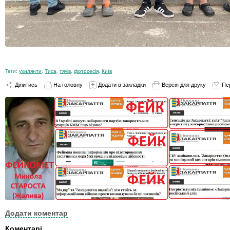
Теги:
ухилянти
,
Тиса
,
тячів
,
фотосесія
,
Київ
Ділитись
На головну
Додати в закладки
Версія для друку
Пе
Додати коментар
Коментарі