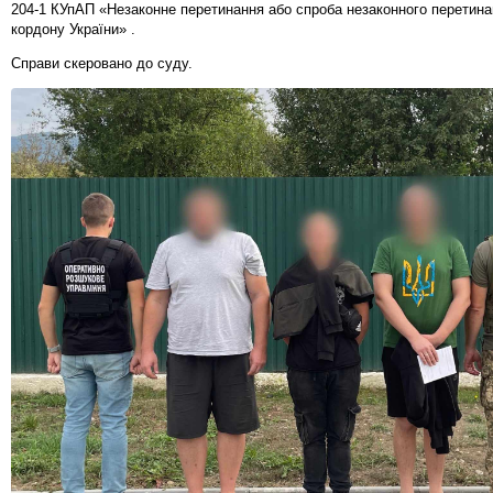
204-1 КУпАП «Незаконне перетинання або спроба незаконного перетин
кордону України» .
Справи скеровано до суду.