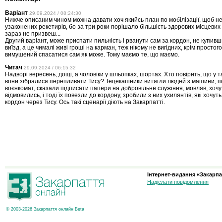
Варіант
29.09.2024 / 08:24:30
Нижче описаним чином можна давати хоч якийсь план по мобілізації, щоб не
узаконених рекетирів, бо за три роки порішало більшість здорових місцевих в
зараз не призвеш...
Другий варіант, може приспати пильність і рванути сам за кордон, не купивши
виїзд, а це чималі живі гроші на карман, теж нікому не вигідних, крім простог
вимушений спасатися сам як може. Тому маємо те, що маємо.
Читач
29.09.2024 / 06:15:32
Надворі вересень, дощі, а чоловіки у шльопках, шортах. Хто повірить, що у т
вони зібралися перепливати Тису? Тецекашники витягли людей з машини, п
воєнкомат, сказали підписати папери на добровільне служіння, мовляв, хочуть
відмовились, і тоді їх повезли до кордону, зробили з них ухилянтів, які хочуть
кордон через Тису. Ось такі сценарії діють на Закарпатті.
Інтернет-видання «Закарпа
Надіслати повідомлення
© 2003-2026 Закарпаття онлайн Beta