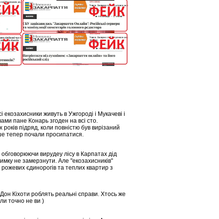
і екозахисники живуть в Ужгороді і Мукачеві і
ами пане Конарь згоден на всі сто.
х років підряд, коли повністю був вирізаний
ише тепер почали просипатися.
е обговорюючи вирудеу лісу в Карпатах дід
имку не замерзнути. Але "екозахисників"
і рожевих єдинорогів та теплих квартир з
, Дон Кіхоти роблять реальні справи. Хтось же
ли точно не ви )