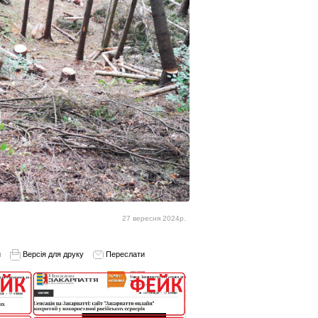
27 вересня 2024р.
и
Версія для друку
Переслати