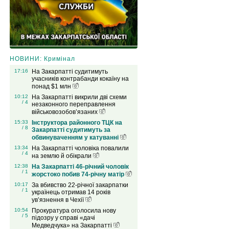
НОВИНИ: Кримінал
17:16
На Закарпатті судитимуть
учасників контрабанди кокаїну на
понад $1 млн
10:12
На Закарпатті викрили дві схеми
/ 4
незаконного переправлення
військовозобов’язаних
15:33
Інструктора районного ТЦК на
/ 8
Закарпатті судитимуть за
обвинуваченням у катуванні
13:34
На Закарпатті чоловіка повалили
/ 4
на землю й обікрали
12:38
На Закарпатті 46-річний чоловік
/ 1
жорстоко побив 74-річну матір
10:17
За вбивство 22-річної закарпатки
/ 1
українець отримав 14 років
ув’язнення в Чехії
10:54
Прокуратура оголосила нову
/ 5
підозру у справі «дачі
Медведчука» на Закарпатті