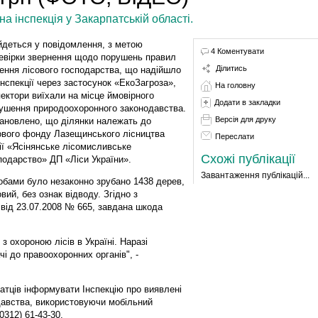
 інспекція у Закарпатській області.
йдеться у повідомлення, з метою
4 Коментувати
евірки звернення щодо порушень правил
Ділитись
ення лісового господарства, що надійшло
Інспекції через застосунок «ЕкоЗагроза»,
На головну
пектори виїхали на місце ймовірного
Додати в закладки
ушення природоохоронного законодавства.
Версія для друку
ановлено, що ділянки належать до
ового фонду Лазещинського лісництва
Переслати
ії «Ясінянське лісомисливське
Схожі публікації
подарство» ДП «Ліси України».
Завантаження публікацій...
бами було незаконно зрубано 1438 дерев,
вий, без ознак відводу. Згідно з
ід 23.07.2008 № 665, завдана шкода
 охороною лісів в Україні. Наразі
чі до правоохоронних органів", -
атців інформувати Інспекцію про виявлені
авства, використовуючи мобільний
312) 61-43-30.