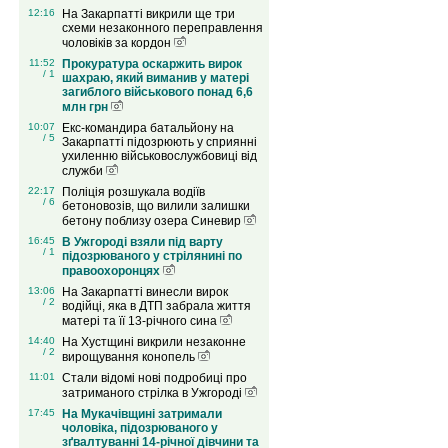
12:16
На Закарпатті викрили ще три
схеми незаконного переправлення
чоловіків за кордон
11:52
Прокуратура оскаржить вирок
/ 1
шахраю, який виманив у матері
загиблого військового понад 6,6
млн грн
10:07
Екс-командира батальйону на
/ 5
Закарпатті підозрюють у сприянні
ухиленню військовослужбовиці від
служби
22:17
Поліція розшукала водіїв
/ 6
бетоновозів, що вилили залишки
бетону поблизу озера Синевир
16:45
В Ужгороді взяли під варту
/ 1
підозрюваного у стрілянині по
правоохоронцях
13:06
На Закарпатті винесли вирок
/ 2
водійці, яка в ДТП забрала життя
матері та її 13-річного сина
14:40
На Хустщині викрили незаконне
/ 2
вирощування конопель
11:01
Стали відомі нові подробиці про
затриманого стрілка в Ужгороді
17:45
На Мукачівщині затримали
чоловіка, підозрюваного у
зґвалтуванні 14-річної дівчини та