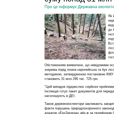
Про це інформує Державна екологічна
Як 
пер
вед
до 
інс
пор
Вст
ліс
філ
гос
Обстеженням виявилено, що невідомими осо
зокрема порід ялина європейська та бук лісо
методикою, затвердженою постановою КМУ в
становить 31 млн 295 тис. 725 грн.
"Цей випадок підкреслює серйозні проблеми з
Інспекція готує пакет документів для переда
наголошують в ДЕІ.
Також держекоінспектори закликають закарп
факти порушень природоохоронного законод
додаток «ЕкоЗагроза» або ж за телефоном (0