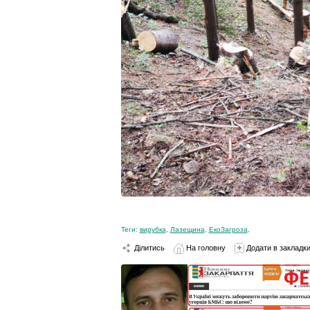
Теги:
вирубка
,
Лазещина
,
ЕкоЗагроза
,
Ділитись
На головну
Додати в закладк