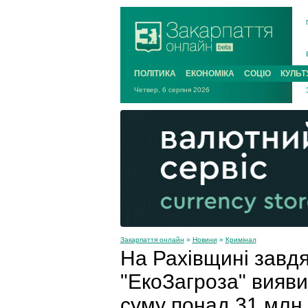
ПОЛІТИКА
ЕКОНОМІКА
СОЦІО
КУЛЬТ
Четвер, 6 серпня 2026
Закарпаття онлайн
»
Новини
»
Кримінал
На Рахівщині завд
"ЕкоЗагроза" вияви
суму понад 31 млн