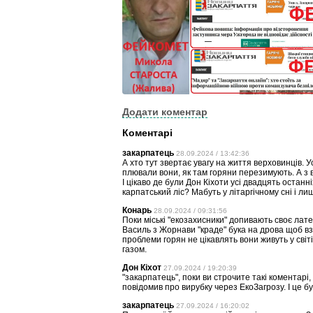
Додати коментар
Коментарі
закарпатець
28.09.2024 / 13:42:36
А хто тут звертає увагу на життя верховинців. Ус
плювали вони, як там горяни перезимують. А з в
І цікаво де були Дон Кіхоти усі двадцять останні
карпатський ліс? Мабуть у літаргічному сні і л
Конарь
28.09.2024 / 09:31:56
Поки міські "екозахисники" допивають своє лат
Василь з Жорнави "краде" бука на дрова щоб вз
проблеми горян не цікавлять вони живуть у світ
газом.
Дон Кіхот
27.09.2024 / 19:20:39
"закарпатець", поки ви строчите такі коментарі
повідомив про вирубку через ЕкоЗагрозу. І це бу
закарпатець
27.09.2024 / 16:20:02