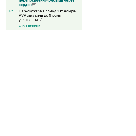
переправленні чоловіків через
кордон
12:19
Наркокур’єра з понад 2 кг Альфа-
PVP засудили до 9 років
ув’язнення
» Всі новини