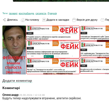
Теги:
пачкарі
,
контрабанда
,
сигарети
,
Румунія
Ділитись
На головну
Додати в закладки
Версія для друку
Пе
Додати коментар
Коментарі
Олександр
26.08.2024 / 12:13:38
Будуть тепер надолужувати втрачене, апетити серйозні.