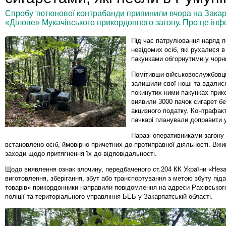
Спробу тютюнової контрабанди припинили вчора на Закарп
«Ділове» Мукачівського прикордонного загону. Про це інф
Під час патрулювання наряд 
невідомих осіб, які рухалися в
пакунками обгорнутими у чорн
Помітивши військовослужбовці
залишили свої ноші та вдалися
покинутих ними пакунках прик
виявили 3000 пачок сигарет б
акцизного податку. Контрафак
пачкарі планували доправити 
Наразі оперативниками загону
встановлено осіб, ймовірно причетних до протиправної діяльності. В
заходи щодо притягнення їх до відповідальності.
Щодо виявлення ознак злочину, передбаченого ст.204 КК України «Нез
виготовлення, зберігання, збут або транспортування з метою збуту під
товарів» прикордонники направили повідомлення на адреси Рахівськог
поліції та територіального управління БЕБ у Закарпатській області.