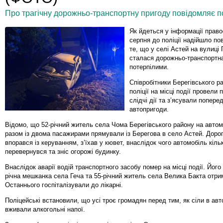
Про трагічну дорожньо-транспортну пригоду повідомляє по
Як йдеться у інформації право
серпня до поліції надійшло по
те, що у селі Астей на вулиці 
сталася дорожньо-транспортна
потерпілими.
Співробітники Берегівського р
поліції на місці події провели
слідчі дії та з’ясували попере
автопригоди.
Відомо, що 52-річний житель села Чома Берегівського району на автом
разом із двома пасажирами прямували із Берегова в село Астей. Доро
впорався із керуванням, з’їхав у кювет, внаслідок чого автомобіль кільк
перевернувся та зніс огорожі будинку.
Внаслідок аварії водій транспортного засобу помер на місці події. Йог
річна мешканка села Геча та 55-річний житель села Велика Бакта отри
Останнього госпіталізували до лікарні.
Поліцейські встановили, що усі троє громадян перед тим, як сіли в авт
вживали алкогольні напої.