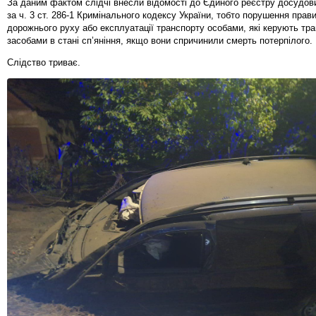
За даним фактом слідчі внесли відомості до Єдиного реєстру досудов
за ч. 3 ст. 286-1 Кримінального кодексу України, тобто порушення прав
дорожнього руху або експлуатації транспорту особами, які керують тр
засобами в стані сп’яніння, якщо вони спричинили смерть потерпілого.
Слідство триває.