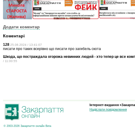
Додати коментар
Коментарі
128
25.08.2024 / 13:41:07
писати про таких всерівно що писати про загибель скота
Шкода, що постраждала огорожа невинних людей - хто тепер це все ком
/ 11:00:55
Інтернет-видання «Закарпа
Надіслати повідомлення
© 2003-2026 Закарпаття онлайн Beta