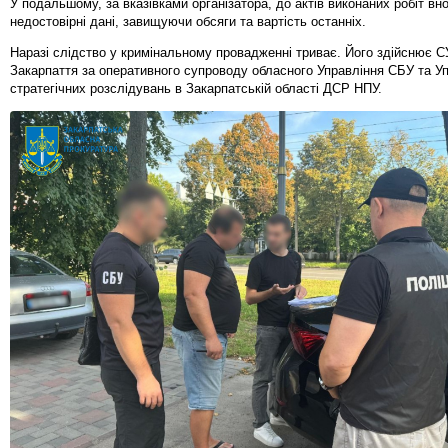
У подальшому, за вказівками організатора, до актів виконаних робіт вн
недостовірні дані, завищуючи обсяги та вартість останніх.
Наразі слідство у кримінальному провадженні триває. Його здійснює СУ
Закарпаття за оперативного супроводу обласного Управління СБУ та У
стратегічних розслідувань в Закарпатській області ДСР НПУ.