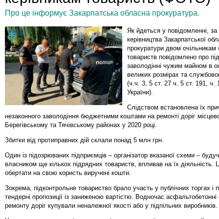
Про це інформує Закарпатська обласна прокуратура.
Як йдеться у повідомленні, за
керівництва Закарпатської обл
прокуратури двом очільникам 
товариств повідомлено про пі
заволодінні чужим майном в о
великих розмірах та службово
(ч.ч. 3, 5 ст. 27 ч. 5 ст. 191, ч.
України).
Слідством встановлена їх при
незаконного заволодіння бюджетними коштами на ремонті доріг місцев
Берегівському та Тячівському районах у 2020 році.
Збитки від протиправних дій склали понад 5 млн грн.
Один із підозрюваних підприємців – організатор вказаної схеми – буд
власником ще кількох підрядних товариств, впливав на їх діяльність. 
обертати на свою користь виручені кошти.
Зокрема, підконтрольне товариство брало участь у публічних торгах і 
тендерні пропозиції із заниженою вартістю. Водночас асфальтобетонні
ремонту доріг купували неналежної якості або у підпільних виробників.