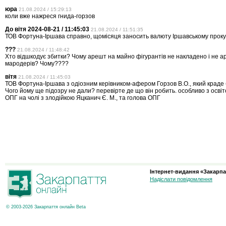
юра
21.08.2024 / 15:29:13
коли вже нажреся гнида-горзов
До вітя 2024-08-21 / 11:45:03
21.08.2024 / 11:51:35
ТОВ Фортуна-Іршава справно, щомісяця заносить валюту Іршавському проку
???
21.08.2024 / 11:48:42
Хто відшкодує збитки? Чому арешт на майно фігурантів не накладено і не 
мародерів? Чому????
вітя
21.08.2024 / 11:45:03
ТОВ Фортуна-Іршава з одіозним керівником-афером Горзов В.О., який краде
Чого йому ще підозру не дали? перевірте де що він робить. особливо з осві
ОПГ на чолі з злодійкою Яцканич Є. М., та голова ОПГ
Інтернет-видання «Закарпа
Надіслати повідомлення
© 2003-2026 Закарпаття онлайн Beta