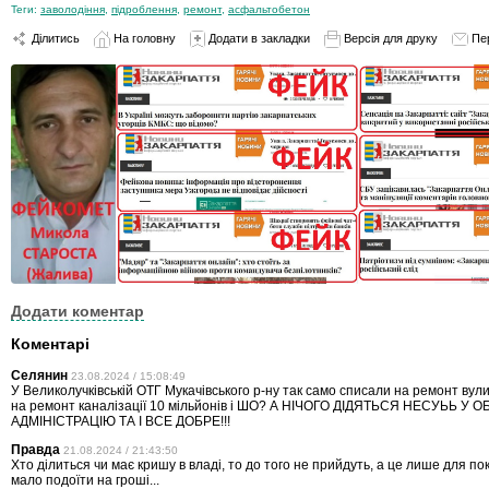
Теги:
заволодіння
,
підроблення
,
ремонт
,
асфальтобетон
Ділитись
На головну
Додати в закладки
Версія для друку
Пе
Додати коментар
Коментарі
Селянин
23.08.2024 / 15:08:49
У Великолучківській ОТГ Мукачівського р-ну так само списали на ремонт вулиц
на ремонт каналізації 10 мільйонів і ШО? А НІЧОГО ДІДЯТЬСЯ НЕСУЬЬ У 
АДМІНІСТРАЦІЮ ТА І ВСЕ ДОБРЕ!!!
Правда
21.08.2024 / 21:43:50
Хто ділиться чи має кришу в владі, то до того не прийдуть, а це лише для по
мало подоїти на гроші...