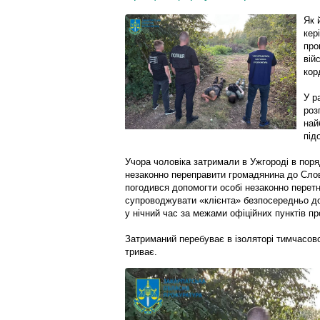
Як 
кер
про
вій
кор
У р
роз
най
під
Учора чоловіка затримали в Ужгороді в поряд
незаконно переправити громадянина до Слов
погодився допомогти особі незаконно перет
супроводжувати «клієнта» безпосередньо до
у нічний час за межами офіційних пунктів пр
Затриманий перебуває в ізоляторі тимчасов
триває.