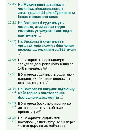
17:45
На Мукачівщині затримали
чоловіка, підозрюваного у
зґвалтуванні 14-річної дівчини та
інших тяжких злочинах
16:22
На Закарпатті судитимуть
чоловіка, який кілька годин
силоміць утримував і бив водія
вантажівки
17:22
На Закарпатті судитимуть
/ 2
організаторів схеми з фіктивним
працевлаштуванням за $25 тисяч
17:00
На Закарпатті наркодилера
засудили до 9 років ув'язнення за
148 кг канабісу
12:21
В Ужгороді судитимуть водія, який
напідпитку збив пенсіонерку та
втік з місця ДТП
15:45
На Закарпатті викрили підпільну
/ 3
майстерню з виготовлення
фальшивих документів
12:59
В Ужгороді безхатько проник до
/ 3
дитячого центру та обікрав
працівниць
15:25
На Закарпатті судитимуть
/ 7
посадовицю інституту НААН через
збитки державі на майже 680