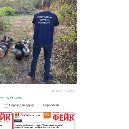
19 серпня 2024р.
ччина
,
Ужгород
и
Версія для друку
Переслати