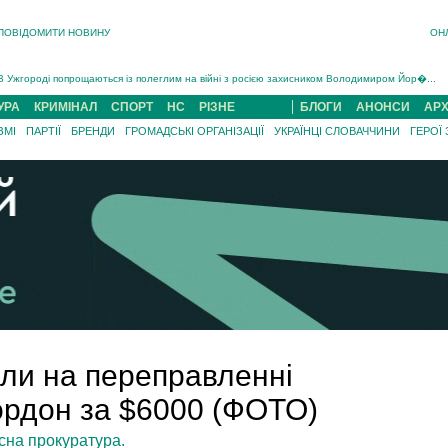
ПОВІДОМИТИ НОВИНУ
ОН
Інструктора районного ТЦК на Закарпатті судитимуть за обвинуваченням у катув...
В Ужгороді попрощаються із полеглим на війні з росією захисником Володимиром Йор�...
В Ужгороді 5 серпня попрощаються із захисником Богданом Югасом, який два роки �...
УРА
КРИМІНАЛ
СПОРТ
НС
РІЗНЕ
БЛОГИ
АНОНСИ
АРХ
Підтвердили загибель захисника із Нанкова на Хустщині Юліана Гербея (ФОТО)[/gree...
ЗМІ
ПАРТІЇ
БРЕНДИ
ГРОМАДСЬКІ ОРГАНІЗАЦІЇ
УКРАЇНЦІ СЛОВАЧЧИНИ
ГЕРОЇ
На війні з рф поліг військовий з Виноградова Ігнат Роздяловський (ФОТО)...
На Хустщині внаслідок ДТП за участі трьох авто постраждали 13 людей (ФОТО)...
Інструктора районного ТЦК на Закарпатті судитимуть за обвинувачен...
ли на переправленні
ордон за $6000 (ФОТО)
сна прокуратура.