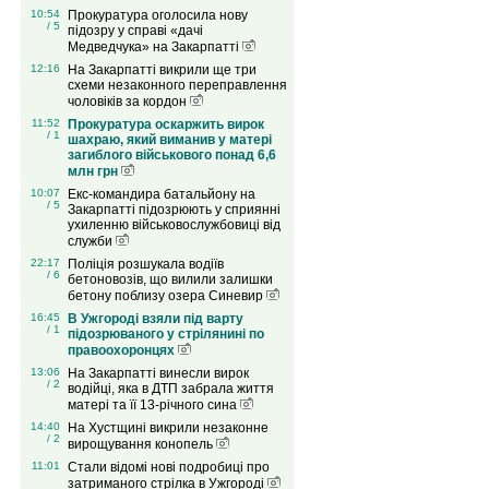
10:54
Прокуратура оголосила нову
/ 5
підозру у справі «дачі
Медведчука» на Закарпатті
12:16
На Закарпатті викрили ще три
схеми незаконного переправлення
чоловіків за кордон
11:52
Прокуратура оскаржить вирок
/ 1
шахраю, який виманив у матері
загиблого військового понад 6,6
млн грн
10:07
Екс-командира батальйону на
/ 5
Закарпатті підозрюють у сприянні
ухиленню військовослужбовиці від
служби
22:17
Поліція розшукала водіїв
/ 6
бетоновозів, що вилили залишки
бетону поблизу озера Синевир
16:45
В Ужгороді взяли під варту
/ 1
підозрюваного у стрілянині по
правоохоронцях
13:06
На Закарпатті винесли вирок
/ 2
водійці, яка в ДТП забрала життя
матері та її 13-річного сина
14:40
На Хустщині викрили незаконне
/ 2
вирощування конопель
11:01
Стали відомі нові подробиці про
затриманого стрілка в Ужгороді