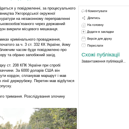
йдеться у повідомленні, за процесуального
0 Коментувати
івництва Ужгородської окружної
Ділитись
куратури на незаконному переправленні
ськовозобов’язаного через державний
На головну
дон викрили місцевого мешканця.
Додати в закладки
Версія для друку
амках кримінального провадження,
початого за ч. 3 ст. 332 КК України, йому
Переслати
ближчим часом буде повідомлено про
Схожі публікації
озру та обрано запобіжний захід.
Завантаження публікацій...
ку ст. 208 КПК України при спробі
аччини. За 6000 доларів США він
нути кордон, спланував маршрут і мав
 лінії держрубежу. Перетин мав відбутися
опуску.
ого тримання. Розслідування злочину