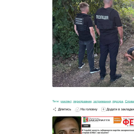
Теги:
ухилянт
,
переправник
,
затримання
,
підозра
,
Слова
Ділитись
На головну
Додати в закладк