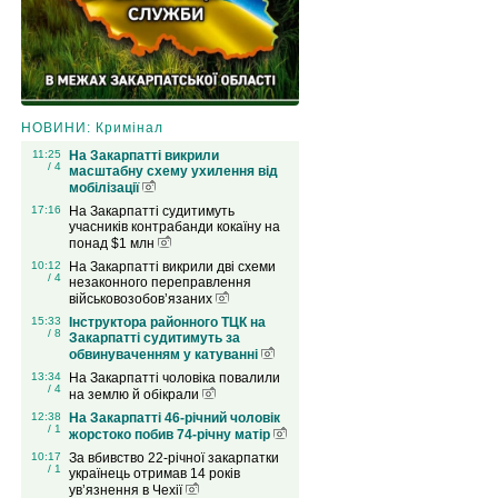
НОВИНИ: Кримінал
11:25
На Закарпатті викрили
/ 4
масштабну схему ухилення від
мобілізації
17:16
На Закарпатті судитимуть
учасників контрабанди кокаїну на
понад $1 млн
10:12
На Закарпатті викрили дві схеми
/ 4
незаконного переправлення
військовозобов’язаних
15:33
Інструктора районного ТЦК на
/ 8
Закарпатті судитимуть за
обвинуваченням у катуванні
13:34
На Закарпатті чоловіка повалили
/ 4
на землю й обікрали
12:38
На Закарпатті 46-річний чоловік
/ 1
жорстоко побив 74-річну матір
10:17
За вбивство 22-річної закарпатки
/ 1
українець отримав 14 років
ув’язнення в Чехії