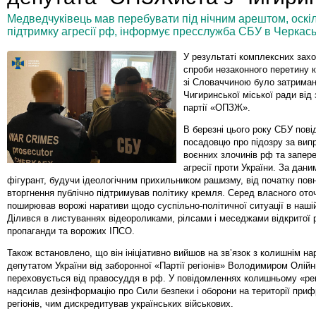
Медведчуківець мав перебувати під нічним арештом, оскіл
підтримку агресії рф, інформує пресслужба СБУ в Черкаськ
У результаті комплексних захо
спроби незаконного перетину 
зі Словаччиною було затриман
Чигиринської міської ради від
партії «ОПЗЖ».
В березні цього року СБУ пов
посадовцю про підозру за вип
воєнних злочинів рф та запер
агресії проти України. За дани
фігурант, будучи ідеологічним прихильником рашизму, від початку по
вторгнення публічно підтримував політику кремля. Серед власного оточ
поширював ворожі наративи щодо суспільно-політичної ситуації в наші
Ділився в листуваннях відеороликами, рілсами і меседжами відкритої 
пропаганди та ворожих ІПСО.
Також встановлено, що він ініціативно вийшов на звʼязок з колишнім н
депутатом України від заборонної «Партії регіонів» Володимиром Олійн
переховується від правосуддя в рф. У повідомленнях колишньому «рег
надсилав дезінформацію про Сили безпеки і оборони на території при
регіонів, чим дискредитував українських військових.