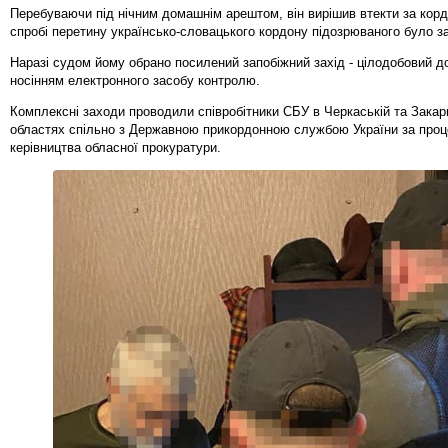
Перебуваючи під нічним домашнім арештом, він вирішив втекти за корд
спробі перетину українсько-словацького кордону підозрюваного було з
Наразі судом йому обрано посилений запобіжний захід - цілодобовий д
носінням електронного засобу контролю.
Комплексні заходи проводили співробітники СБУ в Черкаській та Закар
областях спільно з Державною прикордонною службою України за про
керівництва обласної прокуратури.