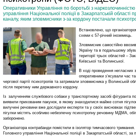
Оперативники Управління по боротьбі з наркозлочинністю у
управління Національної поліції в Закарпатській області 
каналу, яким зловмисники з-за кордону постачали психотро
Встановлено, що організаторо
схеми є 57-річний іноземець.
Зловмисник самостійно ввозив
Україну та в подальшому збув
території трьох областей – Зак
Київської та Волинської.
В ході проведення негласних 
оперативники з’ясували час та
чергової партії психотропів та затримали зловмисника у Волинській обл
після перетину ним державного кордону.
Із залученням службового собаки у транспортному засобі фігуранта по
виявили прихованим пакунок, в якому знаходилися майже сотня пігулок
вилучені речовини вже дослідили експерти та у своїх висновках підтв
пігулки містять особливо небезпечну психотропну речовину МДМА, обіг
заборонено.
Організатора контрабанди помістили в ізолятор тимчасового тримання.
Головного управління Національної поліції в Закарпатській області, за