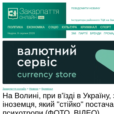
ПОВІДОМИТИ НОВИНУ
На війні загинув 26-річний військо
Інструктора районного ТЦК на Зак
В Ужгороді попрощаються із полег
В Ужгороді 5 серпня попрощаються
ПОЛІТИКА
ЕКОНОМІКА
СОЦІО
КУЛЬТУРА
КРИМІНАЛ
СПОРТ
Підтвердили загибель захисника і
Неділя, 9 серпня 2026
ЗМІ
ПАРТІЇ
БРЕНДИ
ГРОМАД
На війні з рф поліг військовий з 
На війні загинув 26-річний військо
Закарпаття онлайн
»
Новини
»
Кримінал
На Волині, при в'їзді в Україну
іноземця, який "стійко" постач
психотропи (ФОТО, ВІДЕО)