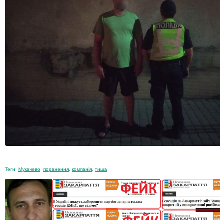
Теги:
Мукачево
,
поранення
,
компанія
,
тиша