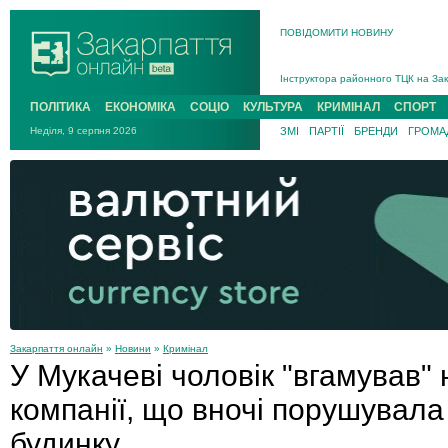
ПОВІДОМИТИ НОВИНУ
На війні загинув 26-річний військо
Інструктора районного ТЦК на Зак
В Ужгороді попрощаються із полег
ПОЛІТИКА
ЕКОНОМІКА
СОЦІО
КУЛЬТУРА
КРИМІНАЛ
СПОРТ
В Ужгороді 5 серпня попрощаються
Неділя, 9 серпня 2026
ЗМІ
ПАРТІЇ
БРЕНДИ
ГРОМАД
Підтвердили загибель захисника і
На війні з рф поліг військовий з 
На війні загинув 26-річний військо
Закарпаття онлайн
»
Новини
»
Кримінал
У Мукачеві чоловік "вгамував"
компанії, що вночі порушувала
будинку