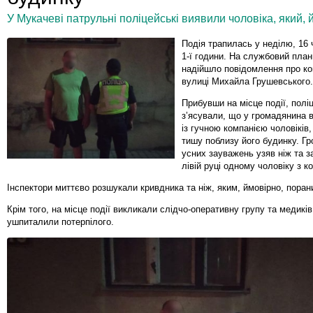
У Мукачеві патрульні поліцейські виявили чоловіка, який,
Подія трапилась у неділю, 16 
1-ї години. На службовий пла
надійшло повідомлення про ко
вулиці Михайла Грушевського.
Прибувши на місце події, полі
з’ясували, що у громадянина 
із гучною компанією чоловіків
тишу поблизу його будинку. Г
усних зауважень узяв ніж та з
лівій руці одному чоловіку з ко
Інспектори миттєво розшукали кривдника та ніж, яким, ймовірно, поран
Крім того, на місце події викликали слідчо-оперативну групу та медиків,
ушпиталили потерпілого.