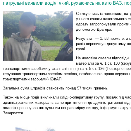
патрульні виявили водія, який, рухаючись на авто ВАЗ, п
Спілкуючись із чоловіком, пат
у нього ознаки алкогольного с
одразу запропонували пройти 
допомогою Драгера.
Результат — 1, 53 проміле, а 
разів перевищує допустиму н
крові.
На чоловіка склали відповідні 
матеріали за ч. 1 ст. 130 (кер
транспортними засобами у стані сп'яніння) та ч. 5 ст. 126 (Повторне пр
керування транспортним засобом особою, позбавленою права керуван
транспортними засобами) КУпАП.
Загальна сума штрафів становить понад 57 тисяч гривень.
Також на місце події викликали слідчо-оперативну групу, позаяк під ча
адміністративних матеріалів за не притягнення до адміністративної від
чоловік пропонував патрульним неправомірну вигоду, інформує патрул
Закарпаття.