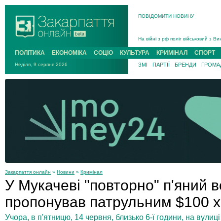
В Ужгороді попрощаються із полег
ПОВІДОМИТИ НОВИНУ
В Ужгороді 5 серпня попрощаються
Підтвердили загибель захисника і
На війні з рф поліг військовий з 
На війні загинув 26-річний військо
ПОЛІТИКА
ЕКОНОМІКА
СОЦІО
КУЛЬТУРА
КРИМІНАЛ
СПОРТ
Неділя, 9 серпня 2026
ЗМІ
ПАРТІЇ
БРЕНДИ
ГРОМАД
Закарпаття онлайн
»
Новини
»
Кримінал
У Мукачеві "повторно" п'яний 
пропонував патрульним $100 
Учора, в п'ятницю, 14 червня, близько 6-ї години, на вулиц