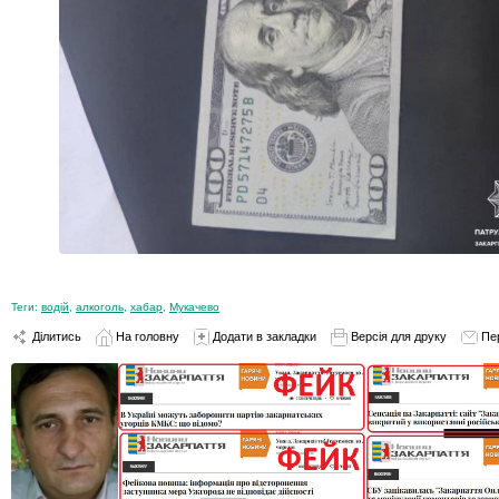
Теги:
водій
,
алкоголь
,
хабар
,
Мукачево
Ділитись
На головну
Додати в закладки
Версія для друку
Пе