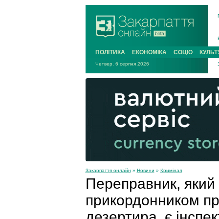
ПОЛІТИКА
ЕКОНОМІКА
СОЦІО
КУЛЬТ
Четвер, 6 серпня 2026
Закарпаття онлайн
»
Новини
»
Кримінал
Переправник, який
прикордонником про 
дезертира, є інспе