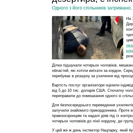
Одного з його спільників затримано
На 
Дер
кон
одн
цив
нез
кор
роз
Ділки підшукали чотирьох чоловіків, мешканц
областей, які хотіли виїхати за кордон. Сер
перебуває в розшуку за ухилення від прохо
Вартість послуг організатори оцінили індиві
від 5 до 10 тис. доларів США. Спочатку чол
переправили до помешкання одного зі спільн
Для безпосереднього переведення ухилянтів
залучили знайомого прикордонника. Проте в
правоохоронцям та надалі діяв під їх контро
чотирьох чоловіків до лінії кордону, де груп
У цей же ж день інспектор Нацпарку, який б