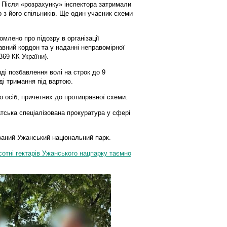
 Після «розрахунку» інспектора затримали
 з його спільників. Ще один учасник схеми
омлено про підозру в організації
вний кордон та у наданні неправомірної
 369 КК України).
ді позбавлення волі на строк до 9
ді тримання під вартою.
 осіб, причетних до протиправної схеми.
тська спеціалізована прокуратура у сфері
ваний Ужанський національний парк.
сотні гектарів Ужанського нацпарку таємно