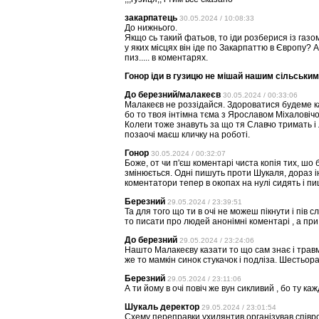
закарпатець
30.05.2024 / 10:08:33
До нижнього.
Якщо сь такий фатьов, то іди розберися із газо
у яких місцях він іде по Закарпаттю в Європу? А
пиз..... в коментарях.
Гонор іди в гузицю не мішай нашим сільськи
До березний/малакеєв
30.05.2024 / 00:33:06
Малакеєв не роззідайся. Здороватися будеме к
бо то твоя інтімна тєма з Ярославом Міхаловічо
Колеги тоже знавуть за що тя Славчо тримать і
позаочі маєш кличку на роботі.
Гонор
30.05.2024 / 00:32:07
Боже, от чи п'єш коментарі чиста копія тих, шо б
змінюється. Одні пишуть проти Шукаля, дораз і
коментатори тепер в окопах на нулі сидять і п
Березний
29.05.2024 / 23:39:51
Та для того що ти в очі не можеш пікнути і пів с
то писати про людей анонімні коментарі , а при 
До березний
29.05.2024 / 23:24:06
Нашто Малакеєву казати то що сам знає і травмір
же то мамкін синок стукачок і подліза. Шестьор
Березний
29.05.2024 / 23:11:06
А ти йому в очі повіч же вун сикливий , бо ту к
Шукаль деректор
29.05.2024 / 23:01:54
Схему переправки ухилянтив організував співро