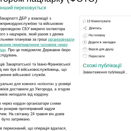
, інший переховується
Закарпатті ДБР у взаємодії з
13 Коментувати
жприкордонслужбою та військовою
Ділитись
тррозвідкою СБУ викрило інспектора
ого з нацпарків, який разом з двома
На головну
ільними планував за гроші
організовувати
Додати в закладки
аконне переправлення чоловіків через
Версія для друку
дон
. Про це повідомляє Державне бюро
слідувань.
Переслати
ів Закарпатської та Івано-Франківської
Схожі публікації
ед них був й військовослужбовець, що
Завантаження публікацій...
дження військової служби.
дуально для кожного «клієнта» у розмірі
овіків доставили до Ужгорода, а згодом
иків неподалік від кордону.
 через кордон організатори схеми
ін розкрив протиправний задум
лем. На світанку 24 травня він довів
у було затримано.
ув переконаний, що операція вдалася,