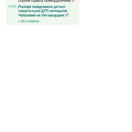
спроби підкупу прикордонників
12:25
Поліція повідомила деталі
смертельної ДТП неподалік
Чабанівки на Ужгородщині
» Всі новини