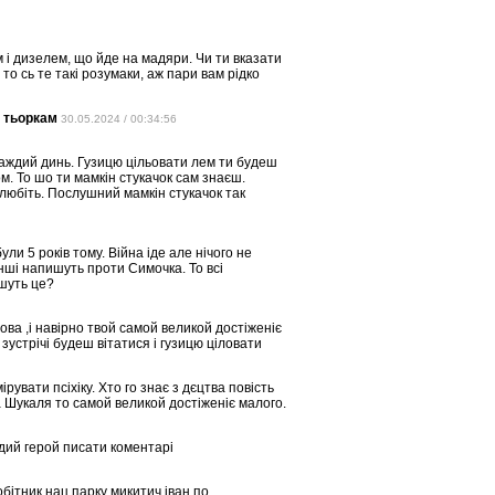
м і дизелем, що йде на мадяри. Чи ти вказати
 то сь те такі розумаки, аж пари вам рідко
м тьоркам
30.05.2024 / 00:34:56
аждий динь. Гузицю цільовати лем ти будеш
м. То шо ти мамкін стукачок сам знаєш.
 любіть. Послушний мамкін стукачок так
ули 5 років тому. Війна іде але нічого не
нші напишуть проти Симочка. То всі
ишуть це?
лова ,і навірно твой самой великой достіженіє
зустрічі будеш вітатися і гузицю ціловати
увати псіхіку. Хто го знає з дєцтва повість
а Шукаля то самой великой достіженіє малого.
аждий герой писати коментарі
бітник нац парку микитич іван по