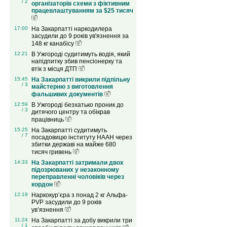
/ 2
організаторів схеми з фіктивним
працевлаштуванням за $25 тисяч
17:00
На Закарпатті наркодилера
засудили до 9 років ув'язнення за
148 кг канабісу
12:21
В Ужгороді судитимуть водія, який
напідпитку збив пенсіонерку та
втік з місця ДТП
15:45
На Закарпатті викрили підпільну
/ 3
майстерню з виготовлення
фальшивих документів
12:59
В Ужгороді безхатько проник до
/ 3
дитячого центру та обікрав
працівниць
15:25
На Закарпатті судитимуть
/ 7
посадовицю інституту НААН через
збитки державі на майже 680
тисяч гривень
14:33
На Закарпатті затримали двох
підозрюваних у незаконному
переправленні чоловіків через
кордон
12:19
Наркокур’єра з понад 2 кг Альфа-
PVP засудили до 9 років
ув’язнення
11:24
На Закарпатті за добу викрили три
/ 1