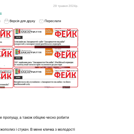
29 травня 2024р.
ор
и
Версія для друку
Переслати
е пропущу, а також обіцяю чесно робити
 жополиз і стукач. В мене кличка з молодості