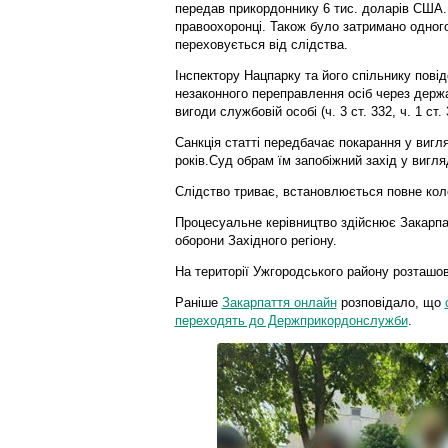
передав прикордоннику 6 тис. доларів США.
правоохоронці. Також було затримано одного
переховується від слідства.
Інспектору Нацпарку та його спільнику повід
незаконного переправлення осіб через держа
вигоди службовій особі (ч. 3 ст. 332, ч. 1 ст.
Санкція статті передбачає покарання у вигля
років.Суд обрам їм запобіжний захід у вигля
Слідство триває, встановлюється повне коло
Процесуальне керівництво здійснює Закарпа
оборони Західного регіону.
На території Ужгородського району розташо
Раніше
Закарпаття онлайн
розповідало, що
переходять до Держприкордонслужби
.