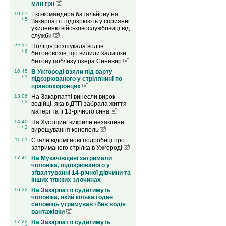
млн грн
10:07
Екс-командира батальйону на
/ 5
Закарпатті підозрюють у сприянні
ухиленню військовослужбовиці від
служби
22:17
Поліція розшукала водіїв
/ 6
бетоновозів, що вилили залишки
бетону поблизу озера Синевир
16:45
В Ужгороді взяли під варту
/ 1
підозрюваного у стрілянині по
правоохоронцях
13:06
На Закарпатті винесли вирок
/ 2
водійці, яка в ДТП забрала життя
матері та її 13-річного сина
14:40
На Хустщині викрили незаконне
/ 2
вирощування конопель
11:01
Стали відомі нові подробиці про
затриманого стрілка в Ужгороді
17:45
На Мукачівщині затримали
чоловіка, підозрюваного у
зґвалтуванні 14-річної дівчини та
інших тяжких злочинах
16:22
На Закарпатті судитимуть
чоловіка, який кілька годин
силоміць утримував і бив водія
вантажівки
17:22
На Закарпатті судитимуть