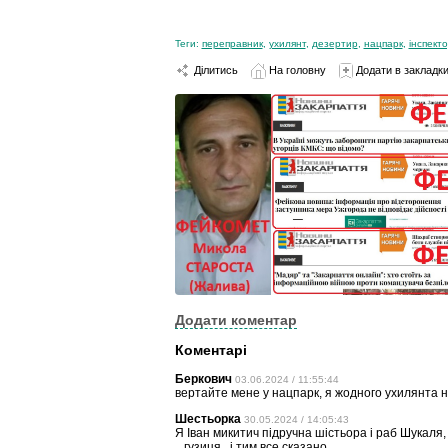
Теги:
переправник
,
ухилянт
,
дезертир
,
нацпарк
,
інспект
Ділитись
На головну
Додати в закладк
Додати коментар
Коментарі
Беркович
03.06.2024 / 11:55:44
вертайте мене у нацпарк, я жодного ухилянта н
Шестьорка
30.05.2024 / 14:05:43
Я Іван микитич підручна шістьора і раб Шукаля,
,,,гузиця,, і тим все сказано