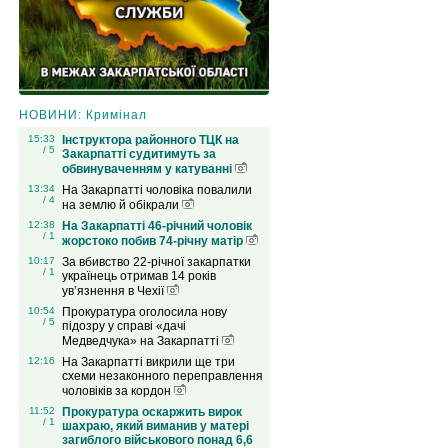
НОВИНИ: Кримінал
15:33
Інструктора районного ТЦК на
/ 5
Закарпатті судитимуть за
обвинуваченням у катуванні
13:34
На Закарпатті чоловіка повалили
/ 4
на землю й обікрали
12:38
На Закарпатті 46-річний чоловік
/ 1
жорстоко побив 74-річну матір
10:17
За вбивство 22-річної закарпатки
/ 1
українець отримав 14 років
ув’язнення в Чехії
10:54
Прокуратура оголосила нову
/ 5
підозру у справі «дачі
Медведчука» на Закарпатті
12:16
На Закарпатті викрили ще три
схеми незаконного переправлення
чоловіків за кордон
11:52
Прокуратура оскаржить вирок
/ 1
шахраю, який виманив у матері
загиблого військового понад 6,6