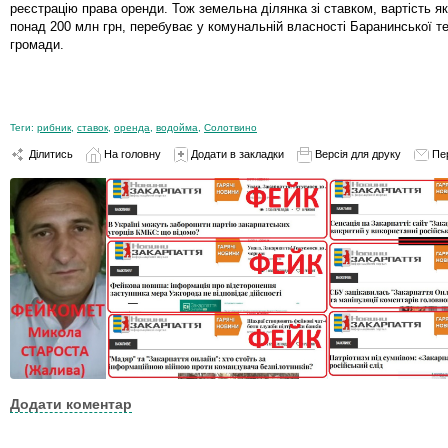
реєстрацію права оренди. Тож земельна ділянка зі ставком, вартість я
понад 200 млн грн, перебуває у комунальній власності Баранинської т
громади.
Теги:
рибник
,
ставок
,
оренда
,
водойма
,
Солотвино
Ділитись
На головну
Додати в закладки
Версія для друку
Пе
Додати коментар