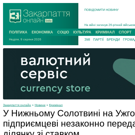
В Ужгороді 5 серпня попрощаються
ПОВІДОМИТИ НОВИНУ
Підтвердили загибель захисника і
На війні з рф поліг військовий з 
На війні загинув 26-річний військо
ПОЛІТИКА
ЕКОНОМІКА
СОЦІО
КУЛЬТУРА
КРИМІНАЛ
СПОРТ
Неділя, 9 серпня 2026
ЗМІ
ПАРТІЇ
БРЕНДИ
ГРОМАД
Закарпаття онлайн
»
Новини
»
Кримінал
У Нижньому Солотвині на Ужг
підприємцеві незаконно перед
ділянку зі ставком