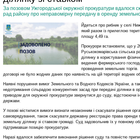
За позовом Ужгородської окружної прокуратури вдалося ска
рад району про неправомірну передачу в оренду земельної
Йдеться про рибник у селі Ни
який разом із прилеглою тери
площу 4,49 га.
Прокурори встановили, що у 2
Руськокомарівська сільська р
ділянку в користування фізичн
ведення фермерського господ
проведення земельних торгів.
договорі не було жодних даних про наявність на цій території водних об
Наявні порушення вимог Земельного та Водного Кодексів України, а та
недотримання сільрадою конкурентних засад при передачі ділянки в о
приводом для окружної прокуратури звернутися до суду, відстоюючи і
держави.
У позові містилися вимоги визнати незаконним і скасувати рішення орг
самоврядування, також скасувати державну реєстрацію права оренди 
земельну ділянку зі ставком громаді. Суд задовольнив їх у повному об
підтримавши позицію прокуратури.
Наразі вдалося забезпечити виконання рішення суду та повністю прип