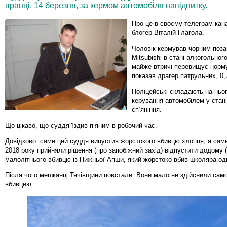
вранці, 14 березня, за кермом автомобіля напідпитку.
Про це в своєму телеграм-кан
блогер Віталій Глагола.
Чоловік кермував чорним поз
Mitsubishi в стані алкогольног
майже втричі перевищує норму
показав драгер патрульних, 0,
Поліцейські складають на ньог
керування автомобілем у стан
спʼяніння.
Що цікаво, що суддя їздив пʼяним в робочий час.
Довідково: саме цей суддя випустив жорстокого вбивцю хлопця, а сам
2018 року прийняли рішення (про запобіжний захід) відпустити додому (
малолітнього вбивцю із Нижньої Апши, який жорстоко вбив школяра-од
Після чого мешканці Тячівщини повстали. Вони мало не здійснили сам
вбивцею.