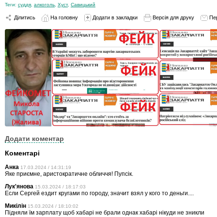
Теги:
суддя
,
алкоголь
,
Хуст
,
Савицький
Ділитись
На головну
Додати в закладки
Версія для друку
Пе
Додати коментар
Коментарі
Анка
17.03.2024 / 14:31:19
Яке приємне, аристократичне обличчя! Пупсік.
Лук'янова
15.03.2024 / 18:17:03
Если Сергей ездит кругами по городу, значит взял у кого то деньги....
Микілін
15.03.2024 / 18:10:02
Підняли їм зарплату щоб хабарі не брали однак хабарі нікуди не зникли