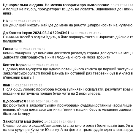
Це нормальна людина. Не можна говорити про нього погане.
15.03.2024 / 1
А поліція не п'є, сбу, прокуратура? Їх щось не ловлять. Відношення до Нижн
ніяке.
Нік
14.03.2024 / 23:03:07
Він дибіл щей нюхать, най іде до мене на роботу цигарки носити на Румунію
До Коптєв Ігорко 2024-03-14 / 20:43:01
14.03.2024 / 21:41:12
Пяничник Косей з водієм їздить, а його чофнарь-тостош Чорничко дійсно є к
поліціянтів.
Ганна
14.03.2024 / 21:26:32
Кемінь хабарник.Тут неможна добитися розгляду справи ,топчуться на місці п
,адвокати співпрацюють з ним і людина нічого не може зробити.
Коптєв Ігорко
14.03.2024 / 20:43:01
Підскажу вам мусорята ще одного потенційного клієнта це перший заступни
Закарпатської області Косей Ванька він останній раз тверезий був в 9 класі в
пʼянезний їздить!!!
Іван
14.03.2024 / 17:25:12
Після обіду любого прокурора можна зупиняти і освідувати, результат вразит
показники патрульна поліція буде мати на 2 роки уперед.
Що робиться
14.03.2024 / 16:40:08
Що робиться із закарпатськими прокурорами,суддями,останнім часом лише 
новини, п'яний домагався дівчини, п'яний у машині,беруть мільйонні зарплат
бісяться із жиру
Закарпаття май файно
14.03.2024 / 14:08:43
Слава про цього сюддюСавицького із с.Іза много років і безліч разів йде. Ун
голова суду при Кучмі чи Юшенку. А на фото із трьох суддів єден спрятав ру