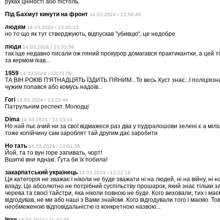
руках цінності або пістоль.
Під Бахмут кинути на фронт
14.03.2024 / 13:50:46
людям
14.03.2024 / 13:40:13
но то що як тут стверджують, відпускав "убивцю", це недобре
люди
14.03.2024 / 13:33:58
так іще недавно писали ож пяний прокурор домагався практикантки, а цей т
за кермом їхав...
1959
14.03.2024 / 13:23:08
ТА ВІН РОКІВ П'ЯТНАДЦЯТЬ ЇЗДИТЬ ПЯНИМ...То весь Хуст знає...І поліціязна
чужим попався або комусь надоїв...
Гогі
14.03.2024 / 13:22:46
Патрульним респект. Молодці
Dima
14.03.2024 / 13:03:54
Но най пьє ачий ни за свої відмажеся раз два у пудіралошови зелені є а міл
тоже копійчину сам зароблят тай другим дає заробити
Но тать
14.03.2024 / 13:01:38
Йой, та то вун горе запивать, чорт!
Вшиткі вни яднакі. Ґута би їх побила!
закарпатський українець
14.03.2024 / 12:22:18
Ця категорія не зважає і ніколи не буде зважати ні на людей, ні на війну, ні н
владу. Це абсолютно не потрібний суспільству прошарок, який знає тільки 
черева та своєї тайстри, яка ніколи повною не буде. Кого виховали, тих і маєм
відгодував, не ми або наші з Вами знайомі. Кого відгодували того і маємо. То
необмеженою відповідальністю із конкретною назвою...
Іван
14.03.2024 / 11:37:48