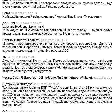
пінзеник, волошин, та інші ресторатори, сподіваюсь, не дуже недовольні бу
музику тихше робити ці дні. хай вже перебачають.
Рома
05.11.2023 / 10:55:49
Найкращій, правжній воін, захисник, Людина. Біль і лють. Ти мав жити
до 16:19
04.11.2023 / 16:28:32
Царство Небесне Захиснику!
То виходить наші командири такі самі довбні, як з того боку? Ті були зібрали
празднавать, коли ракетою усе рознесло. Вили потім тижнями
Сергію. Вічна тобі память
04.11.2023 / 16:19:41
Ми помстимося цим уродам у владних структурах, які вас угробили. Для спіл
трагічний день Сергія та інших військових зібрали неподалеку лінії фронту в
вручення грамот, куди і прилетіла ракета с300.
369
04.11.2023 / 15:53:49
Дуже світла людина! Вічна пам'ять! Проте всі мовчать що загинув не він один,
офіцерів і найкращих артилеристів! Бо їх зібрав якийсь недоумок на передк
медалі... Це не зрада, але має стати табу! Не можна збирати на передку люд
якщо так пише у совіцькому уставі
Честь, Сергій! Царство тобі небесне. Ти був найдостойніший.
03.11.2023 / 2
Підтримую "Шкоду"
03.11.2023 / 22:38:40
Такі паскуди як екскерівник КПП "Тиса" Лазорик В., котрі за 31 рік незалежно
власну кишеню та в кишені вищестоящих направили в сумі 2-3 трильйона дол
від ЗСУ, після звільнення за корупцію і надалі продовжують в судах боротис
на посаді. Прийшов час без суда і слідства ліквідовувати казнокрадів і маро
в спину в момент їх втечі, бо надії на мафіозно-корумповану систему судів, 
поліції - нема
О.Д.
03.11.2023 / 22:27:44