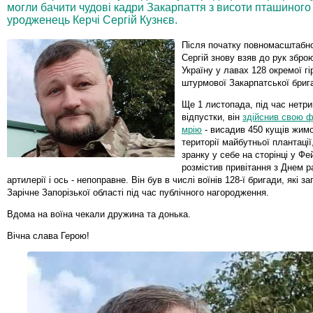
могли бачити чудові кадри Закарпаття з висоти пташиного
уродженець Керчі Сергій Кузнєв.
Після початку повномасштабної
Сергій знову взяв до рук збро
Україну у лавах 128 окремої гі
штурмової Закарпатської бриг
Ще 1 листопада, під час нетри
відпустки, він
здійснив свою 
мрію
- висадив 450 кущів жимо
території майбутньої плантації
зранку у себе на сторінці у Фе
розмістив привітання з Днем ра
артилерії і ось - непоправне. Він був в числі воїнів 128-ї бригади, які з
Зарічне Запорізької області під час публічного нагородження.
Вдома на воїна чекали дружина та донька.
Вічна слава Герою!