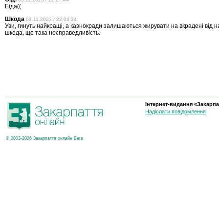
Біда((
Шкода
03.11.2023 / 22:03:24
Уви, гинуть найкращі, а казнокради залишаються жирувати на вкрадені від н
шкода, що така несправедливість.
Інтернет-видання «Закарпа
Надіслати повідомлення
© 2003-2026 Закарпаття онлайн Beta