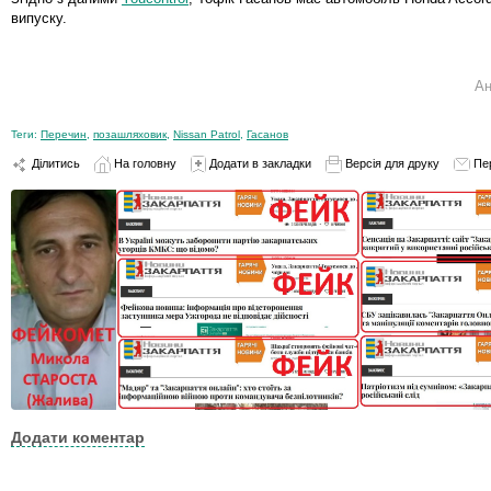
випуску.
Ан
Теги:
Перечин
,
позашляховик
,
Nissan Patrol
,
Гасанов
Ділитись
На головну
Додати в закладки
Версія для друку
Пе
Додати коментар