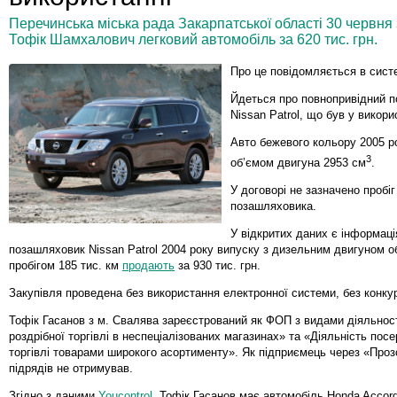
Перечинська міська рада Закарпатської області 30 червн
Тофік Шамхалович легковий автомобіль за 620 тис. грн.
Про це повідомляється в сист
Йдеться про повнопривідний 
Nissan Patrol, що був у викори
Авто бежевого кольору 2005 р
3
об’ємом двигуна 2953 см
.
У договорі не зазначено пробіг
позашляховика.
У відкритих даних є інформаці
позашляховик Nissan Patrol 2004 року випуску з дизельним двигуном об
пробігом 185 тис. км
продають
за 930 тис. грн.
Закупівля проведена без використання електронної системи, без конкур
Тофік Гасанов з м. Свалява зареєстрований як ФОП з видами діяльност
роздрібної торгівлі в неспеціалізованих магазинах» та «Діяльність посе
торгівлі товарами широкого асортименту». Як підприємець через «Про
підрядів не отримував.
Згідно з даними
Youcontrol
, Тофік Гасанов має автомобіль Honda Accor