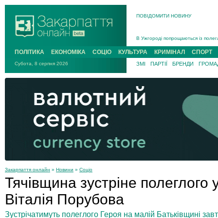
ПОВІДОМИТИ НОВИНУ
Інструктора районного ТЦК на Зак
В Ужгороді попрощаються із полег
В Ужгороді 5 серпня попрощаються
ПОЛІТИКА
ЕКОНОМІКА
СОЦІО
КУЛЬТУРА
КРИМІНАЛ
СПОРТ
Підтвердили загибель захисника і
Субота, 8 серпня 2026
ЗМІ
ПАРТІЇ
БРЕНДИ
ГРОМАД
На війні з рф поліг військовий з 
На Хустщині внаслідок ДТП за уча
Інструктора районного ТЦК на Зак
Закарпаття онлайн
»
Новини
»
Соціо
Тячівщина зустріне полеглого у
Віталія Порубова
Зустрічатимуть полеглого Героя на малій Батьківщині завт