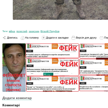
Теги:
війна
,
полеглий
,
захисник
,
Віталій Порубов
Ділитись
На головну
Додати в закладки
Версія для друку
Пе
Додати коментар
Коментарі