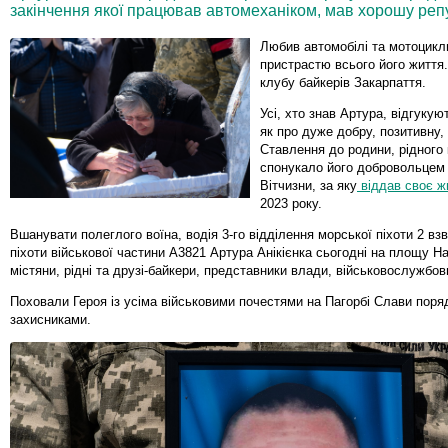
закінчення якої працював автомеханіком, мав хорошу реп
Любив автомобілі та мотоцикли
пристрастю всього його життя
клубу байкерів Закарпаття.
Усі, хто знав Артура, відгукую
як про дуже добру, позитивну
Ставлення до родини, рідного 
спонукало його добровольцем 
Вітчизни, за яку
віддав своє ж
2023 року.
Вшанувати полеглого воїна, водія 3-го відділення морської піхоти 2 вз
піхоти військової частини А3821 Артура Анікієнка сьогодні на площу 
містяни, рідні та друзі-байкери, представники влади, військовослужбов
Поховали Героя із усіма військовими почестями на Пагорбі Слави поря
захисниками.