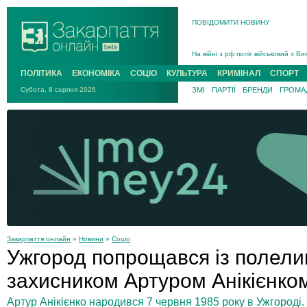
В Ужгороді 5 серпня попрощаються
ПОВІДОМИТИ НОВИНУ
Підтвердили загибель захисника і
На війні з рф поліг військовий з 
На війні загинув 26-річний військо
ПОЛІТИКА
ЕКОНОМІКА
СОЦІО
КУЛЬТУРА
КРИМІНАЛ
СПОРТ
Субота, 8 серпня 2026
ЗМІ
ПАРТІЇ
БРЕНДИ
ГРОМАД
Закарпаття онлайн
»
Новини
»
Соціо
Ужгород попрощався із полелим
захисником Артуром Анікієнко
Артур Анікієнко народився 7 червня 1985 року в Ужгороді.