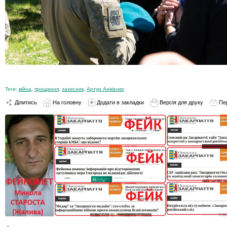
Теги:
війна
,
прощання
,
захисник
,
Артур Анікієнко
Ділитись
На головну
Додати в закладки
Версія для друку
Пе