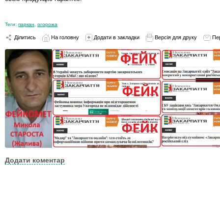
Теги:
паркан
,
огорожа
Ділитись
На головну
Додати в закладки
Версія для друку
Пе
Додати коментар