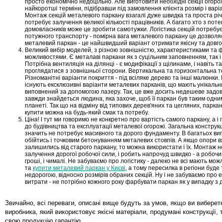
просто економічно недоцільно. Але виготовити необхідні секції огоро
найкоротші терміни, підібравши під замовлення клієнта розмір і варі
Монтаж секцій металевого паркану взагалі дуже швидка та проста річ,
потребує залучення великої кількості працівників. А багато хто з пот
домовласників може це зробити самотужки. Логістика секцій потребу
потужного транспорту - помірна вага металевого паркану це дозволя
металевий паркан - це найшвидший варіант отримати якісну та довго
Великий вибір моделей, з різною зовнішністю, характеристиками та
можливостями. Є металаві паркани як з суцільним заповненням, так і 
Потрібна вентиляція на ділянці - є модифікації з щілинами, і навіть та
проглядатися з зовнішньої сторони. Вертикальна та горизонтальна т
Різноманітні варіанти покриття - під всіляке дерево та інші малюнки.
існують ексклюзивні варіанти металевих парканів, що мають унікаль
виповнений за допомогою лазеру. Так, це вже досить недешеве задо
завжди знайдеться людина, яка захоче, щоб її паркан був таким одн
планеті. Так що на відміну від типових дерев'яних та цегляних, парк
купити можна на будь-який смак та потребу.
Ціна! І тут ми говоримо не конкретно про вартість самого паркану, а і
до будівництва та експлуатації металевої огорожі. Загальна конструкц
значить не потребує масивного та дорого фундаменту. В багатьох в
обійтись і точковим бетонуванням металевих стовпів. А якщо опори в
залишились від старого паркану, то можна використати і їх. Монтаж 
залучення дорогої робочої сили, і робить напрочуд швидко - а робочи
гроші, і чималі. Не забуваємо про логістику - далеко не всі мають мож
та
купити металевий паркан у Києві
, а тому пересилка в регіони буде
недорогою, відносно розмірів обраних секцій. Ну і не забуваємо про 
витрати - не потрібно кожного року фарбувати паркан як у випадку з 
Звичайно, всі переваги, описані вище будуть за умов, якщо ви виберет
виробника, який використовує якісні матеріали, продумані конструкції, 
свою продукцію гарантію.