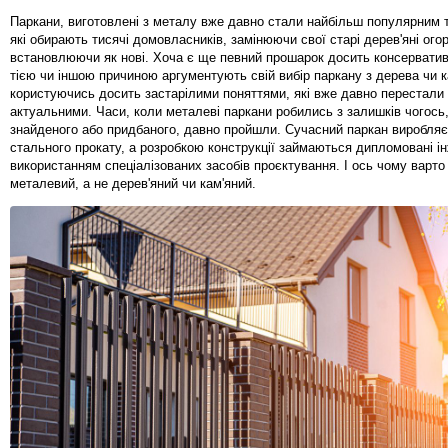
Паркани, виготовлені з металу вже давно стали найбільш популярним 
які обирають тисячі домовласників, замінюючи свої старі дерев'яні ого
встановлюючи як нові. Хоча є ще певний прошарок досить консервати
тією чи іншою причиною аргументують свій вибір паркану з дерева чи 
користуючись досить застарілими поняттями, які вже давно перестали
актуальними. Часи, коли металеві паркани робились з залишків чогось
знайденого або придбаного, давно пройшли. Сучасний паркан виробляєт
стального прокату, а розробкою конструкції займаються дипломовані і
використанням спеціалізованих засобів проєктування. І ось чому варто
металевий, а не дерев'яний чи кам'яний.