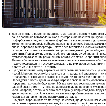
Довговічність та ремонтопридатність металевого паркану. Огорожі з 
вона правильно виготовлена, має антикорозійне покриття цинкування
пофарбована спеціалізованими фарбами та встановлена з дотрима
технологічних процесів байдуже на зовнішні впливи. Волога, комахи, с
спека, перепади температури - метал все витримає. Оскільки метале
складають з окремих елементів, то при пошкодженні одного або декіл
замінити. При цьому немає потреби в спеціальному обладнанні чи з
вузькоспеціалізованих ремонтників, багато хто може це зробити вла
Ламелі або інше заповнення зазвичай кріпляться заклепками або “са
якщо є пошкодження несучого каркаса, то це вирішується зварними 
роботами. А ще метал не горить.
Ще одна причина, чому варто саме металевий паркан купити - це його
якості. Міцність, жорстокість та високі антивандальні властивості, які
втрачатись з віком. Дехто скаже, що камінь чи то цегла буде краще, а
Перед усім, з часом цегляна кладка втрачає свою міцність, особливо 
порушена технологія будування. І буває таке, що весь паркан тримаєт
власній вазі. І ремонт тут вже не допоможе, лише повторне будівництв
коли насправді потрібна велика вага паркану, наприклад коли поруч 
транспортні потоки. Але ж ніхто не заважає зробити стовпи та підму
каменю, а заповнення вже вмонтувати металеве.
Швидкість виробництва та монтажу. Не секрет, що далеко не всі комп
металевих парканів мають на складі готові секції з закріпленим запо