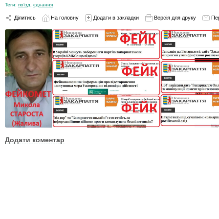
Теги:
поїзд
,
єднання
Ділитись
На головну
Додати в закладки
Версія для друку
Пе
Додати коментар