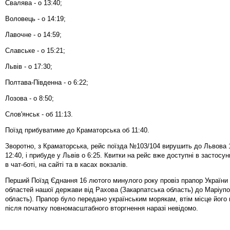
Свалява - о 13:40;
Воловець - о 14:19;
Лавочне - о 14:59;
Славське - о 15:21;
Львів - о 17:30;
Полтава-Південна - о 6:22;
Лозова - о 8:50;
Слов'янськ - об 11:13.
Поїзд прибуватиме до Краматорська об 11:40.
Зворотно, з Краматорська, рейс поїзда №103/104 вирушить до Львова 
12:40, і прибуде у Львів о 6:25. Квитки на рейс вже доступні в застосун
в чат-боті, на сайті та в касах вокзалів.
Перший Поїзд Єднання 16 лютого минулого року провіз прапор України 
областей нашої держави від Рахова (Закарпатська область) до Маріуп
область). Прапор було передано українським морякам, втім місце його
після початку повномасштабного вторгнення наразі невідомо.