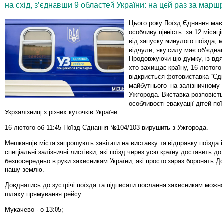
на схід, з’єднавши 9 областей України: на цей раз за мар
Цього року Поїзд Єднання має
особливу цінність: за 12 міся
від запуску минулого поїзда, 
відчули, яку силу має об’єднан
Продовжуючи цю думку, із вдя
хто захищає країну, 16 лютого
відкриється фотовиставка “Єд
майбутнього” на залізничному 
Ужгорода. Виставка розповість
особливості евакуації дітей по
Укрзалізниці з різних куточків України.
16 лютого об 11:45 Поїзд Єднання №104/103 вирушить з Ужгорода.
Мешканців міста запрошують завітати на виставку та відправку поїзда і
спеціальні залізничні листівки, які поїзд через усю країну доставить д
безпосередньо в руки захисникам України, які просто зараз боронять Д
нашу землю.
Доєднатись до зустрічі поїзда та підписати послання захисникам можн
шляху прямування рейсу:
Мукачево - о 13:05;