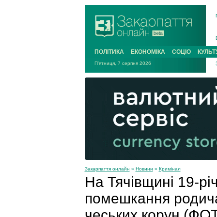
ПОЛІТИКА
ЕКОНОМІКА
СОЦІО
КУЛЬТ
П'ятниця, 7 серпня 2026
Закарпаття онлайн
»
Новини
»
Кримінал
На Тячівщині 19-рі
помешкання родича
чеських корун (ФО