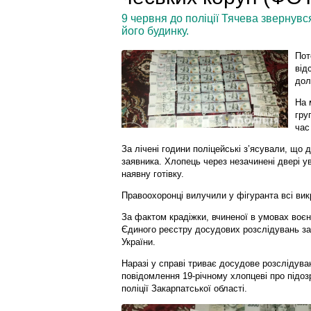
9 червня до поліції Тячева звернувс
його будинку.
Пот
від
дол
На 
гру
час
За лічені години поліцейські з’ясували, що 
заявника. Хлопець через незачинені двері ув
наявну готівку.
Правоохоронці вилучили у фігуранта всі викр
За фактом крадіжки, вчиненої в умовах воєн
Єдиного реєстру досудових розслідувань за 
України.
Наразі у справі триває досудове розслідува
повідомлення 19-річному хлопцеві про підозр
поліції Закарпатської області.