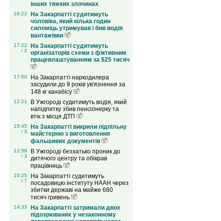
інших тяжких злочинах
16:22
На Закарпатті судитимуть
чоловіка, який кілька годин
силоміць утримував і бив водія
вантажівки
17:22
На Закарпатті судитимуть
/ 2
організаторів схеми з фіктивним
працевлаштуванням за $25 тисяч
17:00
На Закарпатті наркодилера
засудили до 9 років ув'язнення за
148 кг канабісу
12:21
В Ужгороді судитимуть водія, який
напідпитку збив пенсіонерку та
втік з місця ДТП
15:45
На Закарпатті викрили підпільну
/ 3
майстерню з виготовлення
фальшивих документів
12:59
В Ужгороді безхатько проник до
/ 3
дитячого центру та обікрав
працівниць
15:25
На Закарпатті судитимуть
/ 7
посадовицю інституту НААН через
збитки державі на майже 680
тисяч гривень
14:33
На Закарпатті затримали двох
підозрюваних у незаконному