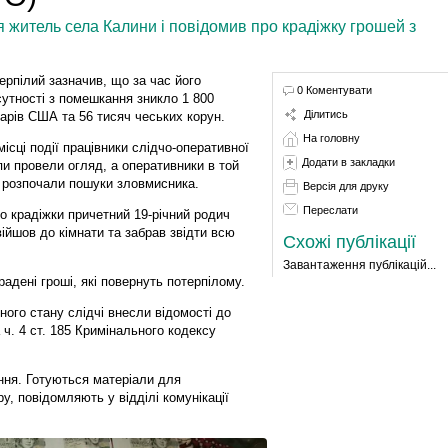
я житель села Калини і повідомив про крадіжку грошей з
ерпілий зазначив, що за час його
0 Коментувати
сутності з помешкання зникло 1 800
Ділитись
арів США та 56 тисяч чеських корун.
На головну
місці події працівники слідчо-оперативної
Додати в закладки
пи провели огляд, а оперативники в той
 розпочали пошуки зловмисника.
Версія для друку
Переслати
до крадіжки причетний 19-річний родич
ійшов до кімнати та забрав звідти всю
Схожі публікації
Завантаження публікацій...
адені гроші, які повернуть потерпілому.
ного стану слідчі внесли відомості до
ч. 4 ст. 185 Кримінального кодексу
ння. Готуються матеріали для
у, повідомляють у відділі комунікації