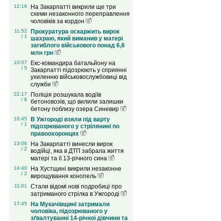
12:16
На Закарпатті викрили ще три
схеми незаконного переправлення
чоловіків за кордон
11:52
Прокуратура оскаржить вирок
/ 1
шахраю, який виманив у матері
загиблого військового понад 6,6
млн грн
10:07
Екс-командира батальйону на
/ 5
Закарпатті підозрюють у сприянні
ухиленню військовослужбовиці від
служби
22:17
Поліція розшукала водіїв
/ 6
бетоновозів, що вилили залишки
бетону поблизу озера Синевир
16:45
В Ужгороді взяли під варту
/ 1
підозрюваного у стрілянині по
правоохоронцях
13:06
На Закарпатті винесли вирок
/ 2
водійці, яка в ДТП забрала життя
матері та її 13-річного сина
14:40
На Хустщині викрили незаконне
/ 2
вирощування конопель
11:01
Стали відомі нові подробиці про
затриманого стрілка в Ужгороді
17:45
На Мукачівщині затримали
чоловіка, підозрюваного у
зґвалтуванні 14-річної дівчини та