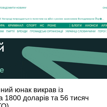
ПОВІДОМИТИ НОВИНУ
ОН
Інструктора районного ТЦК на Закарпатті судитимуть за обвинуваченням у катув...
В Ужгороді попрощаються із полеглим на війні з росією захисником Володимиром Йор�...
В Ужгороді 5 серпня попрощаються із захисником Богданом Югасом, який два роки �...
УРА
КРИМІНАЛ
СПОРТ
НС
РІЗНЕ
БЛОГИ
АНОНСИ
АРХ
Підтвердили загибель захисника із Нанкова на Хустщині Юліана Гербея (ФОТО)[/gree...
ЗМІ
ПАРТІЇ
БРЕНДИ
ГРОМАДСЬКІ ОРГАНІЗАЦІЇ
УКРАЇНЦІ СЛОВАЧЧИНИ
ГЕРОЇ
На війні з рф поліг військовий з Виноградова Ігнат Роздяловський (ФОТО)...
На Хустщині внаслідок ДТП за участі трьох авто постраждали 13 людей (ФОТО)...
Інструктора районного ТЦК на Закарпатті судитимуть за обвинувачен...
чний юнак викрав із
 1800 доларів та 56 тисяч
ТО)