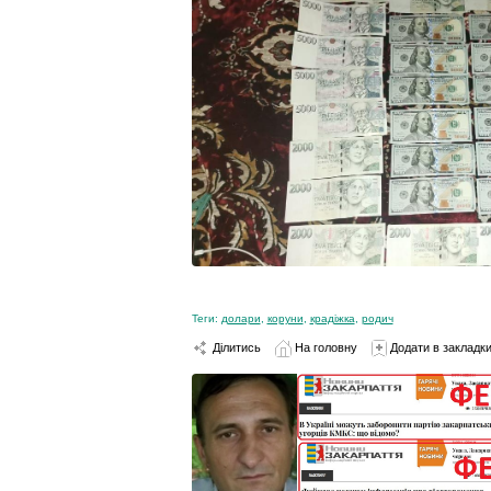
Теги:
долари
,
коруни
,
крадіжка
,
родич
Ділитись
На головну
Додати в закладк