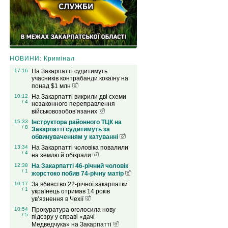
НОВИНИ: Кримінал
17:16
На Закарпатті судитимуть
учасників контрабанди кокаїну на
понад $1 млн
10:12
На Закарпатті викрили дві схеми
/ 4
незаконного переправлення
військовозобов’язаних
15:33
Інструктора районного ТЦК на
/ 8
Закарпатті судитимуть за
обвинуваченням у катуванні
13:34
На Закарпатті чоловіка повалили
/ 4
на землю й обікрали
12:38
На Закарпатті 46-річний чоловік
/ 1
жорстоко побив 74-річну матір
10:17
За вбивство 22-річної закарпатки
/ 1
українець отримав 14 років
ув’язнення в Чехії
10:54
Прокуратура оголосила нову
/ 5
підозру у справі «дачі
Медведчука» на Закарпатті