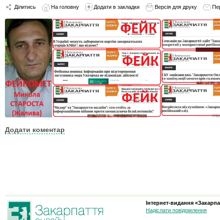
Ділитись
На головну
Додати в закладки
Версія для друку
Пе
Додати коментар
Інтернет-видання «Закарпа
Надіслати повідомлення