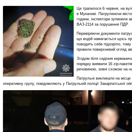
Це трапилося 6 червня, на вули
в Мукачеві. Патрулюючи місто,
години, інспектори зупинили а
ВАЗ-2114 за порушення ПДР.
Перевіряючи документи патрул
що водій намагається щось пр
поводить себе підозріло, тому
провели поверхневий огляд ав
Згодом біля сидіння керманич
порядку виявили 16 zip-пакеті
речовиною, зовні схожою на н
Патрульні викликали на місце 
оперативну групу, повідомляють у Патрульній поліції Закарпатської обл