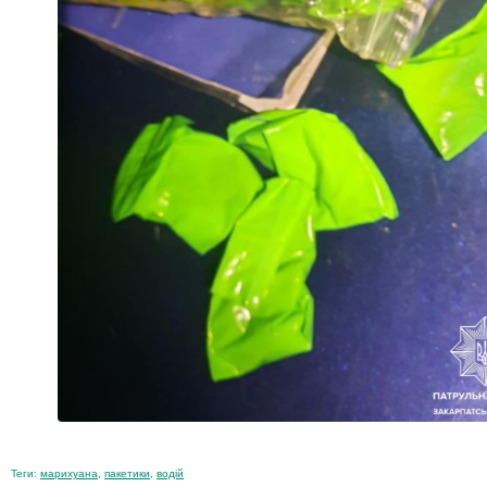
Теги:
марихуана
,
пакетики
,
водій