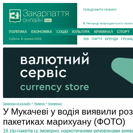
ПОВІДОМИТИ НОВИНУ
Інструктора районного ТЦК на Зак
В Ужгороді попрощаються із полег
В Ужгороді 5 серпня попрощаються
ПОЛІТИКА
ЕКОНОМІКА
СОЦІО
КУЛЬТУРА
КРИМІНАЛ
СПОРТ
Підтвердили загибель захисника і
На війні з рф поліг військовий з 
Субота, 8 серпня 2026
ЗМІ
ПАРТІЇ
БРЕНДИ
ГРОМАД
На Хустщині внаслідок ДТП за уча
Інструктора районного ТЦК на Зак
Закарпаття онлайн
»
Новини
»
Кримінал
У Мукачеві у водія виявили ро
пакетиках марихуану (ФОТО)
16 zip-пакетів із, імовірно, наркотичними речовинами вия