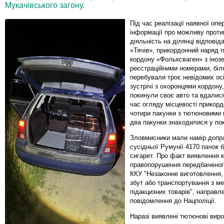
Мукачівського загону.
Під час реалізації наявної опе
інформації про можливу проти
діяльність на ділянці відповід
«Тячів», прикордонний наряд 
кордону «Фольксваген» з іноз
реєстраційними номерами, біл
перебували троє невідомих ос
зустрічі з охоронцями кордону
покинули своє авто та вдалися
час огляду місцевості прикор
чотири пакунки з тютюновими
два пакунки знаходилися у поки
Зловмисники мали намір допр
сусідньої Румунії 4170 пачок 
сигарет. Про факт виявлення 
правопорушення передбаченог
ККУ "Незаконне виготовлення, 
збут або транспортування з м
підакцизних товарів", направл
повідомлення до Нацполіції.
Наразі виявлені тютюнові вир