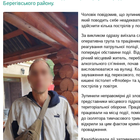
Берегівського району.
Чоловік повідомив, що зупини
який поводить себе неадекватн
здійснити кілька пострілів у по
За викликом одразу виїхала с
оперативна група та працівник
реагування патрульної поліції,
попередні обставини події. Ві
річний місцевий житель, переб
алкогольного сп’яніння, почав
висловлюватися на вулиці. Ко
зауваження від перехожого, по
кишені пістолет «Флобер» та з
пострілів у повітря.
Зупинили неправомірні дії зл
представники місцевого підро
територіальної оборони. Працівн
працювали на місці події, пом
до ізолятора тимчасового три
відкрили за цим фактом кримі
провадження.
Кваліфікували дії затриманого 