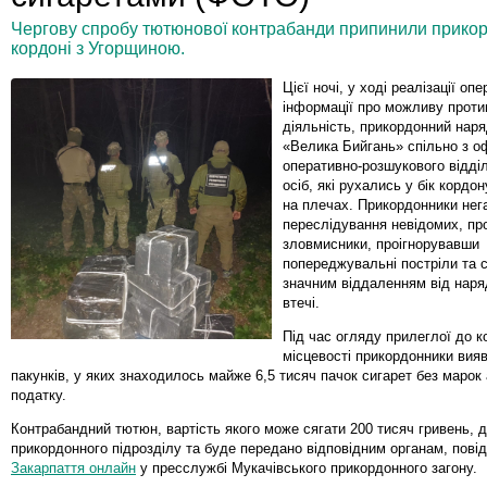
Чергову спробу тютюнової контрабанди припинили прикор
кордоні з Угорщиною.
Цієї ночі, у ході реалізації оп
інформації про можливу проти
діяльність, прикордонний наря
«Велика Бийгань» спільно з о
оперативно-розшукового відді
осіб, які рухались у бік кордо
на плечах. Прикордонники нег
переслідування невідомих, пр
зловмисники, проігнорувавши
попереджувальні постріли та 
значним віддаленням від наря
втечі.
Під час огляду прилеглої до 
місцевості прикордонники вия
пакунків, у яких знаходилось майже 6,5 тисяч пачок сигарет без марок
податку.
Контрабандний тютюн, вартість якого може сягати 200 тисяч гривень, 
прикордонного підрозділу та буде передано відповідним органам, пові
Закарпаття онлайн
у пресслужбі Мукачівського прикордонного загону.