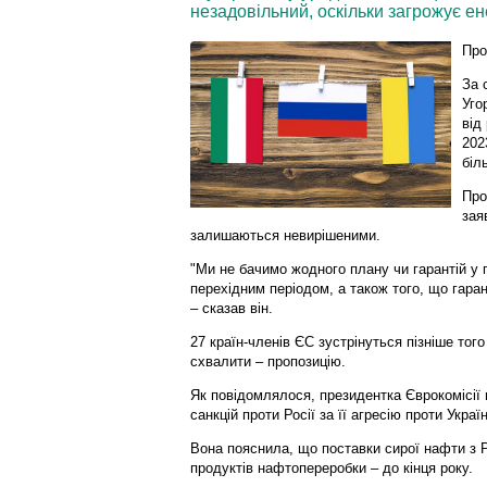
незадовільний, оскільки загрожує ен
Про
За 
Уго
від
202
біл
Про
зая
залишаються невирішеними.
"Ми не бачимо жодного плану чи гарантій у 
перехідним періодом, а також того, що гара
– сказав він.
27 країн-членів ЄС зустрінуться пізніше того
схвалити – пропозицію.
Як повідомлялося, президентка Єврокомісії
санкцій проти Росії за її агресію проти Україн
Вона пояснила, що поставки сирої нафти з 
продуктів нафтопереробки – до кінця року.