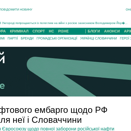
ПОВІДОМИТИ НОВИНУ
ОН
Інструктора районного ТЦК на Закарпатті судитимуть за обвинуваченням у катув...
В Ужгороді попрощаються із полеглим на війні з росією захисником Володимиром Йор�...
В Ужгороді 5 серпня попрощаються із захисником Богданом Югасом, який два роки �...
УРА
КРИМІНАЛ
СПОРТ
НС
РІЗНЕ
БЛОГИ
АНОНСИ
АРХ
Підтвердили загибель захисника із Нанкова на Хустщині Юліана Гербея (ФОТО)[/gree...
ЗМІ
ПАРТІЇ
БРЕНДИ
ГРОМАДСЬКІ ОРГАНІЗАЦІЇ
УКРАЇНЦІ СЛОВАЧЧИНИ
ГЕРОЇ
На війні з рф поліг військовий з Виноградова Ігнат Роздяловський (ФОТО)...
На Хустщині внаслідок ДТП за участі трьох авто постраждали 13 людей (ФОТО)...
Інструктора районного ТЦК на Закарпатті судитимуть за обвинувачен...
фтового ембарго щодо РФ
для неї і Словаччини
н Євросоюзу щодо повної заборони російської нафти