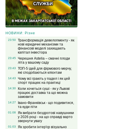
НОВИНИ: Різне
23:50
Трансформація девелопменту - як
нові юридичні механізми та
фінансові моделі захищають
капітал інвестора
23:45
Черешня Astelia – смачні плоди
літа у вашому саду
23:43
ТОП-5 ідей для фірмового мерчу,
які сподобаються клієнтам
14:43
Чому всі грають у падел і як цей
спорт працює на практиці
14:30
Коли хочеться суші - як у Львові
працює доставка та що можна
замовити
14:27
Івано-Франківськ - що подивитися,
та куди піти
01:08
Як вибрати бездротові навушники
у 2026 році - на що справді варто
звернути увагу
01:03
Як зробити інтер'єр візуально