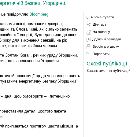
ергетичній безпеці Угорщини.
 це повідомляє
Bloomberg.
4 Коментувати
словами поінформованих джерел,
Ділитись
рщині та Словаччині, які сильно залежать
На головну
 російської енергії, буде дано час до кінця
Додати в закладки
3 року для виконання санкцій, на рік
ьше, ніж іншим країнам-членам.
Версія для друку
Переслати
те Золтан Ковач, речник уряду Угорщини,
вив, що занепокоєння Угорщини
Схожі публікації
Завантаження публікацій...
поточній пропозиції щодо управління навіть
нтуватиме енергетичну безпеку Угорщини",
 ж дня, щоб обговорити – і потенційно
 представила деталі шостого пакета
и.
РФ припиняться протягом шести місяців, а