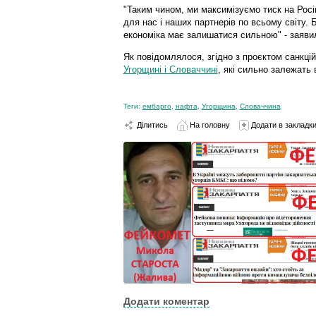
"Таким чином, ми максимізуємо тиск на Росі
для нас і наших партнерів по всьому світу.
економіка має залишатися сильною" - заяви
Як повідомлялося, згідно з проєктом санкці
Угорщині і Словаччині
, які сильно залежать 
Теги:
ембарго
,
нафта
,
Угорщина
,
Словаччина
Ділитись
На головну
Додати в закладк
Додати коментар