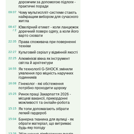
дорожчим за допомогою підлоги -
практичні поради
09:07
Чому мультиспліт-системи стають
найкращим вибором для сучасного
житла
08:47
Ювелірний етикет - коли ланцюжок
/ 2
доречний поверх одягу, а коли його
варто сховати
22:35
Права споживача при поверненні
техніки
22:27
Культовий серіал у відмінній якості
22:25
Алюмінієві вікна як інструмент
світла й архітектури
16:55
Як технології G-SHOCK змінили
уявлення про міцність наручних
годинників
16:08
Гінеколог - які обстеження
потрібно проходити щороку
15:25
Ринок праці Закарпаття 2026 -
місцеві вакансії, прикордонні
можливості та онлайн-робота
15:15
Як топи допомагають зібрати
легкий гардероб
15:04
Банерна тканина для вулиці - як
обрати матеріал, що витримає
будь-яку погоду
13:26