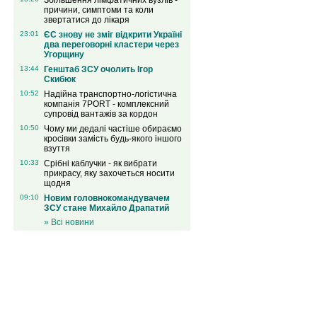
Збільшення лімфатичних вузлів -
причини, симптоми та коли
звертатися до лікаря
23:01
ЄС знову не зміг відкрити Україні
два переговорні кластери через
Угорщину
13:44
Генштаб ЗСУ очолить Ігор
Скибюк
10:52
Надійна транспортно-логістична
компанія 7PORT - комплексний
супровід вантажів за кордон
10:50
Чому ми дедалі частіше обираємо
кросівки замість будь-якого іншого
взуття
10:33
Срібні каблучки - як вибрати
прикрасу, яку захочеться носити
щодня
09:10
Новим головнокомандувачем
ЗСУ стане Михайло Драпатий
» Всі новини