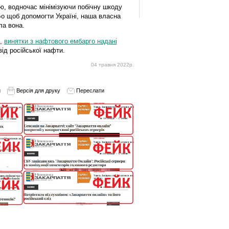
ю, водночас мінімізуючи побічну шкоду
 Бо щоб допомогти Україні, наша власна
ла вона.
й,
винятки з нафтового ембарго надані
від російської нафти.
04 травня 2022р.
и
Версія для друку
Переслати