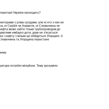
 території України проходить?
торами з усіма сусідами, але ні хто з них не
а, ні Сербія чи Хорватія, ні Словаччина чи
і нафта може зайти тільки трубопроводом до
уватиме ембарго доти, доки не з'ясується
з і нафту і скільки це обійдеться Угорщині. А
о Словаччина та Угорщина перестане
 хижу
уктури потрібні мільйони. Тому зрозуміло