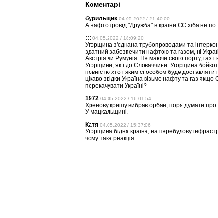
Коментарі
бурильщик
04.05.2022 / 21:40:00
А нафтопровід "Дружба" в країни ЄС хіба не по
:::
04.05.2022 / 18:09:20
Угорщина з'єднана трубопроводами та інтерконек
здатний забезпечити нафтою та газом, ні Україн
Австрія чи Румунія. Не маючи свого порту, газ 
Угорщини, як і до Словаччини. Угорщина бойкот
повністю хто і яким способом буде доставляти га
цікаво звідки Україна візьме нафту та газ якщ
перекачувати Україні?
1972
04.05.2022 / 16:01:54
Хренову кришу вибрав орбан, пора думати про
У мацкальщині.
Катя
04.05.2022 / 15:37:06
Угорщина бідна країна, на перебудову інфрастр
чому така реакція